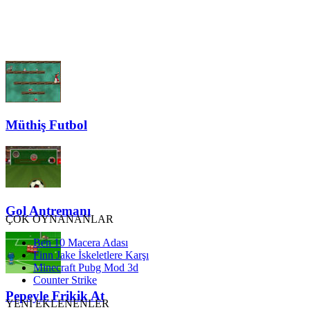
Müthiş Futbol
Gol Antremanı
ÇOK OYNANANLAR
Ben 10 Macera Adası
Finn Jake İskeletlere Karşı
Minecraft Pubg Mod 3d
Counter Strike
Pepeyle Frikik At
YENİ EKLENENLER