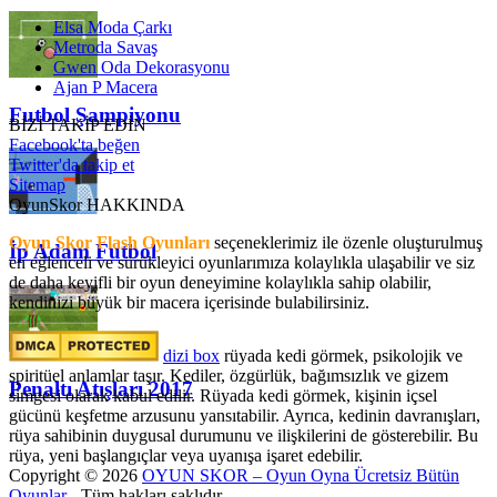
Elsa Moda Çarkı
Metroda Savaş
Gwen Oda Dekorasyonu
Ajan P Macera
Futbol Şampiyonu
BİZİ TAKİP EDİN
Facebook'ta beğen
Twitter'da takip et
Sitemap
OyunSkor HAKKINDA
Oyun Skor Flash Oyunları
seçeneklerimiz ile özenle oluşturulmuş
İp Adam Futbol
en eğlenceli ve sürükleyici oyunlarımıza kolaylıkla ulaşabilir ve siz
de daha keyifli bir oyun deneyimine kolaylıkla sahip olabilir,
kendinizi büyük bir macera içerisinde bulabilirsiniz.
dizi box
rüyada kedi görmek​, psikolojik ve
spiritüel anlamlar taşır. Kediler, özgürlük, bağımsızlık ve gizem
Penaltı Atışları 2017
simgesi olarak kabul edilir. Rüyada kedi görmek, kişinin içsel
gücünü keşfetme arzusunu yansıtabilir. Ayrıca, kedinin davranışları,
rüya sahibinin duygusal durumunu ve ilişkilerini de gösterebilir. Bu
rüya, yeni başlangıçlar veya uyanışa işaret edebilir.
Copyright © 2026
OYUN SKOR – Oyun Oyna Ücretsiz Bütün
Oyunlar
- Tüm hakları saklıdır.