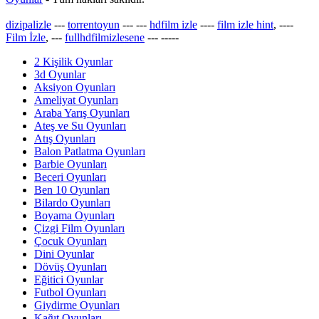
dizipalizle
---
torrentoyun
---
---
hdfilm izle
----
film izle hint
, ----
Film İzle
, ---
fullhdfilmizlesene
---
-----
2 Kişilik Oyunlar
3d Oyunlar
Aksiyon Oyunları
Ameliyat Oyunları
Araba Yarış Oyunları
Ateş ve Su Oyunları
Atış Oyunları
Balon Patlatma Oyunları
Barbie Oyunları
Beceri Oyunları
Ben 10 Oyunları
Bilardo Oyunları
Boyama Oyunları
Çizgi Film Oyunları
Çocuk Oyunları
Dini Oyunlar
Dövüş Oyunları
Eğitici Oyunlar
Futbol Oyunları
Giydirme Oyunları
Kağıt Oyunları