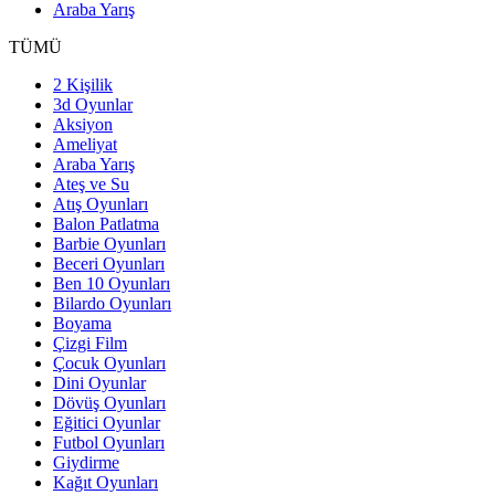
Araba Yarış
TÜMÜ
2 Kişilik
3d Oyunlar
Aksiyon
Ameliyat
Araba Yarış
Ateş ve Su
Atış Oyunları
Balon Patlatma
Barbie Oyunları
Beceri Oyunları
Ben 10 Oyunları
Bilardo Oyunları
Boyama
Çizgi Film
Çocuk Oyunları
Dini Oyunlar
Dövüş Oyunları
Eğitici Oyunlar
Futbol Oyunları
Giydirme
Kağıt Oyunları