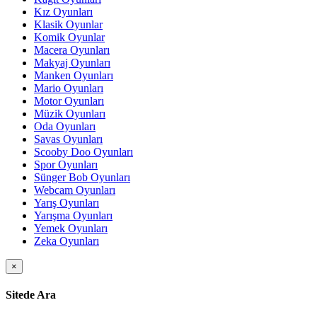
Kız Oyunları
Klasik Oyunlar
Komik Oyunlar
Macera Oyunları
Makyaj Oyunları
Manken Oyunları
Mario Oyunları
Motor Oyunları
Müzik Oyunları
Oda Oyunları
Savas Oyunları
Scooby Doo Oyunları
Spor Oyunları
Sünger Bob Oyunları
Webcam Oyunları
Yarış Oyunları
Yarışma Oyunları
Yemek Oyunları
Zeka Oyunları
×
Sitede Ara