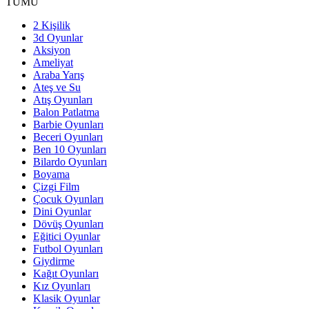
TÜMÜ
2 Kişilik
3d Oyunlar
Aksiyon
Ameliyat
Araba Yarış
Ateş ve Su
Atış Oyunları
Balon Patlatma
Barbie Oyunları
Beceri Oyunları
Ben 10 Oyunları
Bilardo Oyunları
Boyama
Çizgi Film
Çocuk Oyunları
Dini Oyunlar
Dövüş Oyunları
Eğitici Oyunlar
Futbol Oyunları
Giydirme
Kağıt Oyunları
Kız Oyunları
Klasik Oyunlar