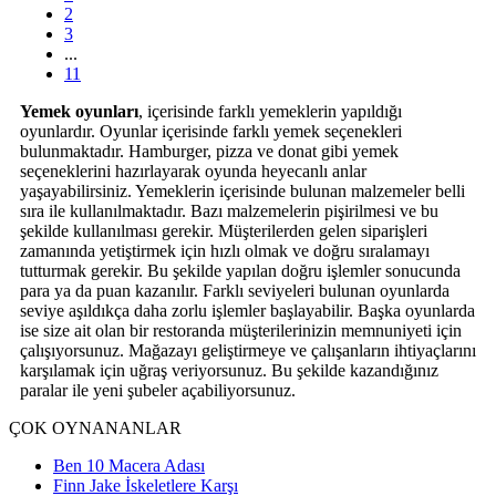
2
3
...
11
Yemek oyunları
, içerisinde farklı yemeklerin yapıldığı
oyunlardır. Oyunlar içerisinde farklı yemek seçenekleri
bulunmaktadır. Hamburger, pizza ve donat gibi yemek
seçeneklerini hazırlayarak oyunda heyecanlı anlar
yaşayabilirsiniz. Yemeklerin içerisinde bulunan malzemeler belli
sıra ile kullanılmaktadır. Bazı malzemelerin pişirilmesi ve bu
şekilde kullanılması gerekir. Müşterilerden gelen siparişleri
zamanında yetiştirmek için hızlı olmak ve doğru sıralamayı
tutturmak gerekir. Bu şekilde yapılan doğru işlemler sonucunda
para ya da puan kazanılır. Farklı seviyeleri bulunan oyunlarda
seviye aşıldıkça daha zorlu işlemler başlayabilir. Başka oyunlarda
ise size ait olan bir restoranda müşterilerinizin memnuniyeti için
çalışıyorsunuz. Mağazayı geliştirmeye ve çalışanların ihtiyaçlarını
karşılamak için uğraş veriyorsunuz. Bu şekilde kazandığınız
paralar ile yeni şubeler açabiliyorsunuz.
ÇOK OYNANANLAR
Ben 10 Macera Adası
Finn Jake İskeletlere Karşı