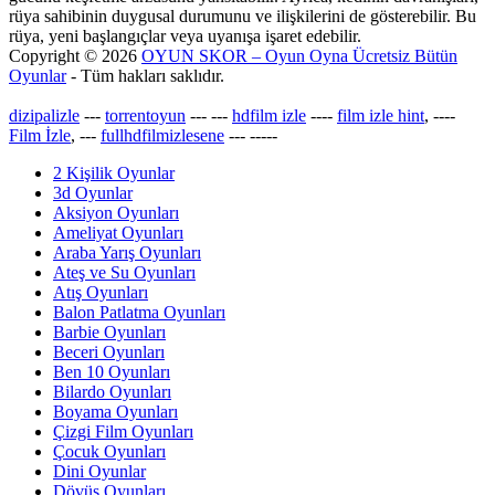
rüya sahibinin duygusal durumunu ve ilişkilerini de gösterebilir. Bu
rüya, yeni başlangıçlar veya uyanışa işaret edebilir.
Copyright © 2026
OYUN SKOR – Oyun Oyna Ücretsiz Bütün
Oyunlar
- Tüm hakları saklıdır.
dizipalizle
---
torrentoyun
---
---
hdfilm izle
----
film izle hint
, ----
Film İzle
, ---
fullhdfilmizlesene
---
-----
2 Kişilik Oyunlar
3d Oyunlar
Aksiyon Oyunları
Ameliyat Oyunları
Araba Yarış Oyunları
Ateş ve Su Oyunları
Atış Oyunları
Balon Patlatma Oyunları
Barbie Oyunları
Beceri Oyunları
Ben 10 Oyunları
Bilardo Oyunları
Boyama Oyunları
Çizgi Film Oyunları
Çocuk Oyunları
Dini Oyunlar
Dövüş Oyunları