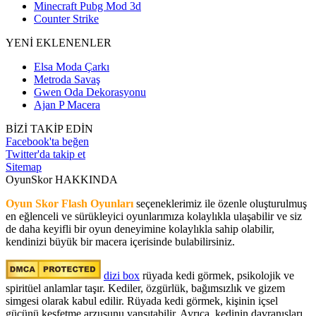
Minecraft Pubg Mod 3d
Counter Strike
YENİ EKLENENLER
Elsa Moda Çarkı
Metroda Savaş
Gwen Oda Dekorasyonu
Ajan P Macera
BİZİ TAKİP EDİN
Facebook'ta beğen
Twitter'da takip et
Sitemap
OyunSkor HAKKINDA
Oyun Skor Flash Oyunları
seçeneklerimiz ile özenle oluşturulmuş
en eğlenceli ve sürükleyici oyunlarımıza kolaylıkla ulaşabilir ve siz
de daha keyifli bir oyun deneyimine kolaylıkla sahip olabilir,
kendinizi büyük bir macera içerisinde bulabilirsiniz.
dizi box
rüyada kedi görmek​, psikolojik ve
spiritüel anlamlar taşır. Kediler, özgürlük, bağımsızlık ve gizem
simgesi olarak kabul edilir. Rüyada kedi görmek, kişinin içsel
gücünü keşfetme arzusunu yansıtabilir. Ayrıca, kedinin davranışları,