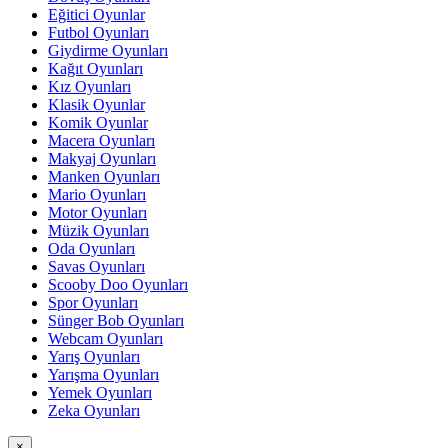
Eğitici Oyunlar
Futbol Oyunları
Giydirme Oyunları
Kağıt Oyunları
Kız Oyunları
Klasik Oyunlar
Komik Oyunlar
Macera Oyunları
Makyaj Oyunları
Manken Oyunları
Mario Oyunları
Motor Oyunları
Müzik Oyunları
Oda Oyunları
Savas Oyunları
Scooby Doo Oyunları
Spor Oyunları
Sünger Bob Oyunları
Webcam Oyunları
Yarış Oyunları
Yarışma Oyunları
Yemek Oyunları
Zeka Oyunları
×