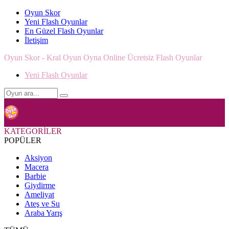
Oyun Skor
Yeni Flash Oyunlar
En Güzel Flash Oyunlar
İletişim
Oyun Skor - Kral Oyun Oyna Online Ücretsiz Flash Oyunlar
Yeni Flash Oyunlar
KATEGORİLER
POPÜLER
Aksiyon
Macera
Barbie
Giydirme
Ameliyat
Ateş ve Su
Araba Yarış