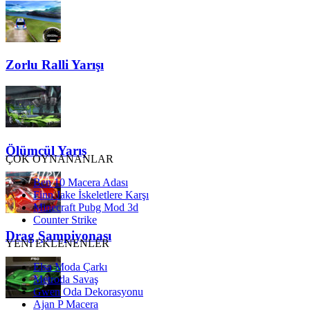
Zorlu Ralli Yarışı
Ölümcül Yarış
ÇOK OYNANANLAR
Ben 10 Macera Adası
Finn Jake İskeletlere Karşı
Minecraft Pubg Mod 3d
Counter Strike
Drag Şampiyonası
YENİ EKLENENLER
Elsa Moda Çarkı
Metroda Savaş
Gwen Oda Dekorasyonu
Ajan P Macera