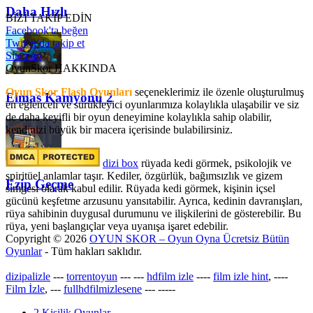
Daha Hızlı
BİZİ TAKİP EDİN
Facebook'ta beğen
Twitter'da takip et
Sitemap
OyunSkor HAKKINDA
Oyun Skor Flash Oyunları
seçeneklerimiz ile özenle oluşturulmuş
Elmas Kamyonu 2
en eğlenceli ve sürükleyici oyunlarımıza kolaylıkla ulaşabilir ve siz
de daha keyifli bir oyun deneyimine kolaylıkla sahip olabilir,
kendinizi büyük bir macera içerisinde bulabilirsiniz.
dizi box
rüyada kedi görmek​, psikolojik ve
spiritüel anlamlar taşır. Kediler, özgürlük, bağımsızlık ve gizem
Ezip Geçme
simgesi olarak kabul edilir. Rüyada kedi görmek, kişinin içsel
gücünü keşfetme arzusunu yansıtabilir. Ayrıca, kedinin davranışları,
rüya sahibinin duygusal durumunu ve ilişkilerini de gösterebilir. Bu
rüya, yeni başlangıçlar veya uyanışa işaret edebilir.
Copyright © 2026
OYUN SKOR – Oyun Oyna Ücretsiz Bütün
Oyunlar
- Tüm hakları saklıdır.
dizipalizle
---
torrentoyun
---
---
hdfilm izle
----
film izle hint
, ----
Film İzle
, ---
fullhdfilmizlesene
---
-----
2 Kişilik Oyunlar