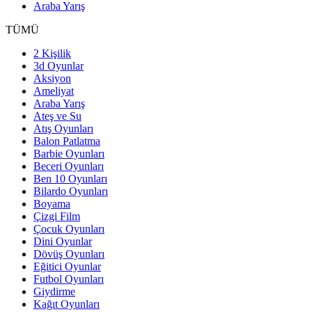
Araba Yarış
TÜMÜ
2 Kişilik
3d Oyunlar
Aksiyon
Ameliyat
Araba Yarış
Ateş ve Su
Atış Oyunları
Balon Patlatma
Barbie Oyunları
Beceri Oyunları
Ben 10 Oyunları
Bilardo Oyunları
Boyama
Çizgi Film
Çocuk Oyunları
Dini Oyunlar
Dövüş Oyunları
Eğitici Oyunlar
Futbol Oyunları
Giydirme
Kağıt Oyunları