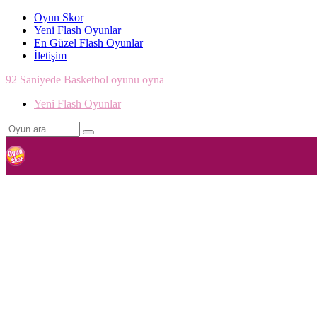
Oyun Skor
Yeni Flash Oyunlar
En Güzel Flash Oyunlar
İletişim
92 Saniyede Basketbol oyunu oyna
Yeni Flash Oyunlar