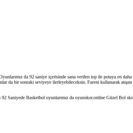
nlarımız da 92 saniye içerisinde sana verilen top ile potaya en daha fa
ar da bir sonraki seviyeye ilerleyebileceksin. Fareni kullanarak atışı
92 Saniyede Basketbol oyunlarımız da oyunskor.online Güzel Bol skorl