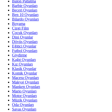
Balon Patlatma
Barbie Oyunları
Beceri Oyunları
Ben 10 Oyunları
Bilardo Oyunları
Boyama
Çizgi Film
Çocuk Oyunları
Dini Oyunlar
Dövüş Oyunları
Eğitici Oyunlar
Futbol Oyunları
Giydirme
Kağıt Oyunları
Kız Oyunları
Klasik Oyunlar
Komik Oyunlar
Macera Oyunları
Makyaj Oyunları
Manken Oyunları
Mario Oyunları
Motor Oyunları
Müzik Oyunları
Oda Oyunları
Savas Oyunları