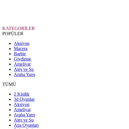
KATEGORİLER
POPÜLER
Aksiyon
Macera
Barbie
Giydirme
Ameliyat
Ateş ve Su
Araba Yarış
TÜMÜ
2 Kişilik
3d Oyunlar
Aksiyon
Ameliyat
Araba Yarış
Ateş ve Su
Atış Oyunları