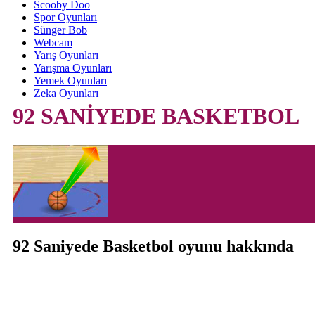
Scooby Doo
Spor Oyunları
Sünger Bob
Webcam
Yarış Oyunları
Yarışma Oyunları
Yemek Oyunları
Zeka Oyunları
92 SANİYEDE BASKETBOL
92 Saniyede Basketbol oyunu hakkında