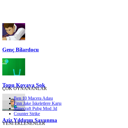
Genç Bilardocu
Topu Kovaya Sok
ÇOK OYNANANLAR
Ben 10 Macera Adası
Finn Jake İskeletlere Karşı
Minecraft Pubg Mod 3d
Counter Strike
Aziz Yıldırım Savunma
YENİ EKLENENLER