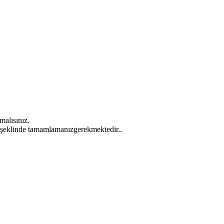
malısınız.
tek şeklinde tamamlamanızgerekmektedir..