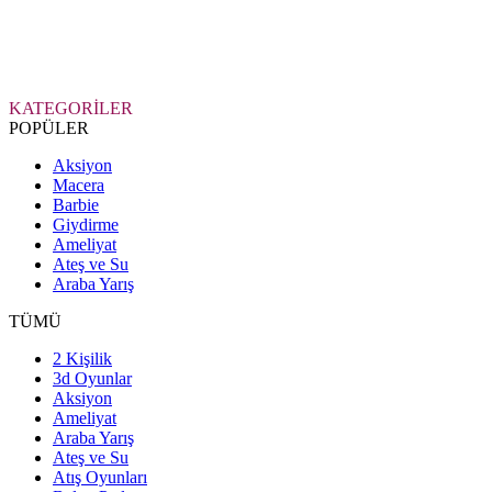
KATEGORİLER
POPÜLER
Aksiyon
Macera
Barbie
Giydirme
Ameliyat
Ateş ve Su
Araba Yarış
TÜMÜ
2 Kişilik
3d Oyunlar
Aksiyon
Ameliyat
Araba Yarış
Ateş ve Su
Atış Oyunları