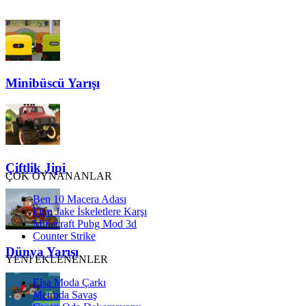
Minibüscü Yarışı
Çiftlik Jipi
ÇOK OYNANANLAR
Ben 10 Macera Adası
Finn Jake İskeletlere Karşı
Minecraft Pubg Mod 3d
Counter Strike
Dünya Yarışı
YENİ EKLENENLER
Elsa Moda Çarkı
Metroda Savaş