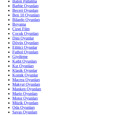
Balon Patlatma
Barbie Oyunları
Beceri Oyunları
Ben 10 Oyunları
Bilardo Oyunları
Boyama
Çizgi Film
Çocuk Oyunları
Dini Oyunlar
Dövüş Oyunları
Eğitici Oyunlar
Futbol Oyunları
Giydirme
Kağıt Oyunları
Kız Oyunları
Klasik Oyunlar
Komik Oyunlar
Macera Oyunları
Makyaj Oyunları
Manken Oyunları
Mario Oyunları
Motor Oyunları
Müzik Oyunları
Oda Oyunları
Savas Oyunları