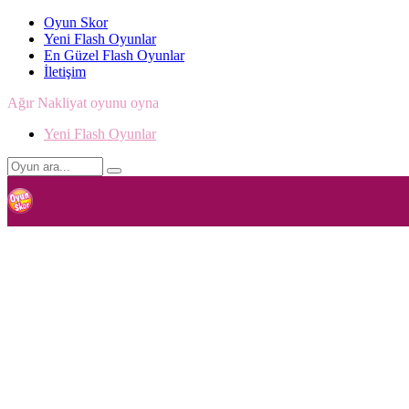
Oyun Skor
Yeni Flash Oyunlar
En Güzel Flash Oyunlar
İletişim
Ağır Nakliyat oyunu oyna
Yeni Flash Oyunlar