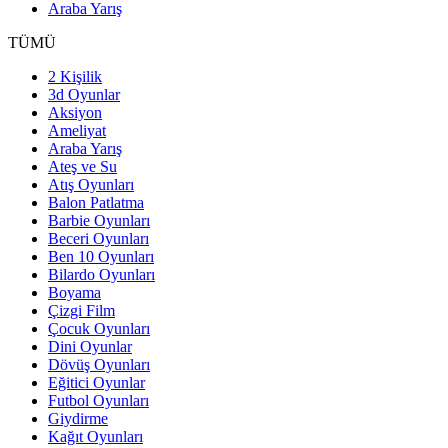
Araba Yarış
TÜMÜ
2 Kişilik
3d Oyunlar
Aksiyon
Ameliyat
Araba Yarış
Ateş ve Su
Atış Oyunları
Balon Patlatma
Barbie Oyunları
Beceri Oyunları
Ben 10 Oyunları
Bilardo Oyunları
Boyama
Çizgi Film
Çocuk Oyunları
Dini Oyunlar
Dövüş Oyunları
Eğitici Oyunlar
Futbol Oyunları
Giydirme
Kağıt Oyunları