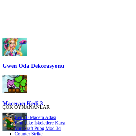
Gwen Oda Dekorasyonu
Maceracı Kedi 3
ÇOK OYNANANLAR
Ben 10 Macera Adası
Finn Jake İskeletlere Karşı
Minecraft Pubg Mod 3d
Counter Strike