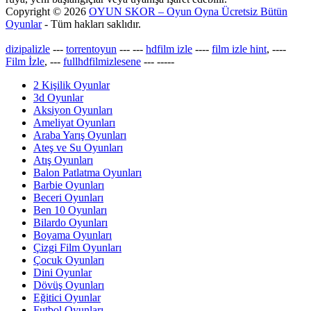
Copyright © 2026
OYUN SKOR – Oyun Oyna Ücretsiz Bütün
Oyunlar
- Tüm hakları saklıdır.
dizipalizle
---
torrentoyun
---
---
hdfilm izle
----
film izle hint
, ----
Film İzle
, ---
fullhdfilmizlesene
---
-----
2 Kişilik Oyunlar
3d Oyunlar
Aksiyon Oyunları
Ameliyat Oyunları
Araba Yarış Oyunları
Ateş ve Su Oyunları
Atış Oyunları
Balon Patlatma Oyunları
Barbie Oyunları
Beceri Oyunları
Ben 10 Oyunları
Bilardo Oyunları
Boyama Oyunları
Çizgi Film Oyunları
Çocuk Oyunları
Dini Oyunlar
Dövüş Oyunları
Eğitici Oyunlar
Futbol Oyunları