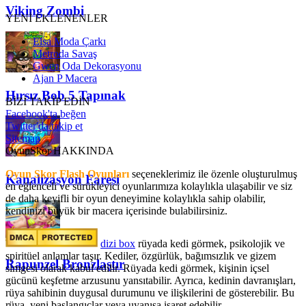
Viking Zombi
YENİ EKLENENLER
Elsa Moda Çarkı
Metroda Savaş
Gwen Oda Dekorasyonu
Ajan P Macera
Hırsız Bob 5 Tapınak
BİZİ TAKİP EDİN
Facebook'ta beğen
Twitter'da takip et
Sitemap
OyunSkor HAKKINDA
Oyun Skor Flash Oyunları
seçeneklerimiz ile özenle oluşturulmuş
Kanalizasyon Faresi
en eğlenceli ve sürükleyici oyunlarımıza kolaylıkla ulaşabilir ve siz
de daha keyifli bir oyun deneyimine kolaylıkla sahip olabilir,
kendinizi büyük bir macera içerisinde bulabilirsiniz.
dizi box
rüyada kedi görmek​, psikolojik ve
spiritüel anlamlar taşır. Kediler, özgürlük, bağımsızlık ve gizem
Rapunzel Bronzlaştır
simgesi olarak kabul edilir. Rüyada kedi görmek, kişinin içsel
gücünü keşfetme arzusunu yansıtabilir. Ayrıca, kedinin davranışları,
rüya sahibinin duygusal durumunu ve ilişkilerini de gösterebilir. Bu
rüya, yeni başlangıçlar veya uyanışa işaret edebilir.