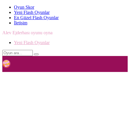
Oyun Skor
Yeni Flash Oyunlar
En Güzel Flash Oyunlar
İletişim
Alev Ejderhası oyunu oyna
Yeni Flash Oyunlar