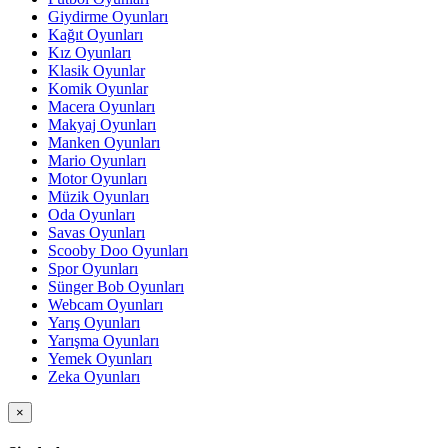
Giydirme Oyunları
Kağıt Oyunları
Kız Oyunları
Klasik Oyunlar
Komik Oyunlar
Macera Oyunları
Makyaj Oyunları
Manken Oyunları
Mario Oyunları
Motor Oyunları
Müzik Oyunları
Oda Oyunları
Savas Oyunları
Scooby Doo Oyunları
Spor Oyunları
Sünger Bob Oyunları
Webcam Oyunları
Yarış Oyunları
Yarışma Oyunları
Yemek Oyunları
Zeka Oyunları
×