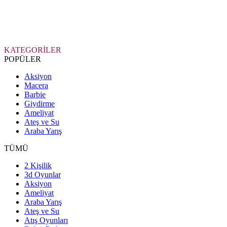
KATEGORİLER
POPÜLER
Aksiyon
Macera
Barbie
Giydirme
Ameliyat
Ateş ve Su
Araba Yarış
TÜMÜ
2 Kişilik
3d Oyunlar
Aksiyon
Ameliyat
Araba Yarış
Ateş ve Su
Atış Oyunları