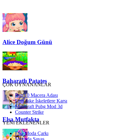
Alice Doğum Günü
Baharatlı Patates
ÇOK OYNANANLAR
Ben 10 Macera Adası
Finn Jake İskeletlere Karşı
Minecraft Pubg Mod 3d
Counter Strike
Elsa Mutfakta
YENİ EKLENENLER
Elsa Moda Çarkı
Metroda Savaş