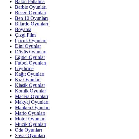
Balon Patlatma
Barbie Oyunları
Beceri Oyunları
Ben 10 Oyunları
Bilardo Oyunları
Boyama
Çizgi Film
Çocuk Oyunları
Dini Oyunlar
Dövüş Oyunları
Eğitici Oyunlar
Futbol Oyunları
Giydirme
Kağıt Oyunları
Kız Oyunları
Klasik Oyunlar
Komik Oyunlar
Macera Oyunları
Makyaj Oyunları
Manken Oyunları
Mario Oyunları
Motor Oyunları
Müzik Oyunları
Oda Oyunları
Savas Oyunları