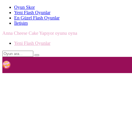
Oyun Skor
Yeni Flash Oyunlar
En Güzel Flash Oyunlar
İletişim
Anna Cheese Cake Yapıyor oyunu oyna
Yeni Flash Oyunlar