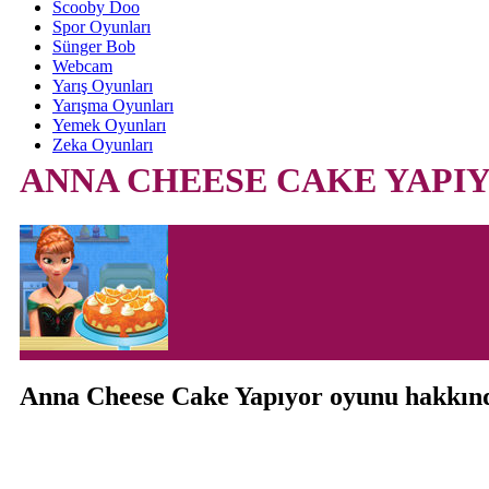
Scooby Doo
Spor Oyunları
Sünger Bob
Webcam
Yarış Oyunları
Yarışma Oyunları
Yemek Oyunları
Zeka Oyunları
ANNA CHEESE CAKE YAPI
Anna Cheese Cake Yapıyor oyunu hakkın