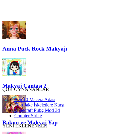
Anna Puck Rock Makyajı
Makyaj Çantası 2
ÇOK OYNANANLAR
Ben 10 Macera Adası
Finn Jake İskeletlere Karşı
Minecraft Pubg Mod 3d
Counter Strike
Bakım ve Makyaj Yap
YENİ EKLENENLER