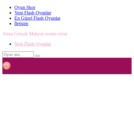
Oyun Skor
Yeni Flash Oyunlar
En Güzel Flash Oyunlar
İletişim
Anna Gerçek Makyaj oyunu oyna
Yeni Flash Oyunlar