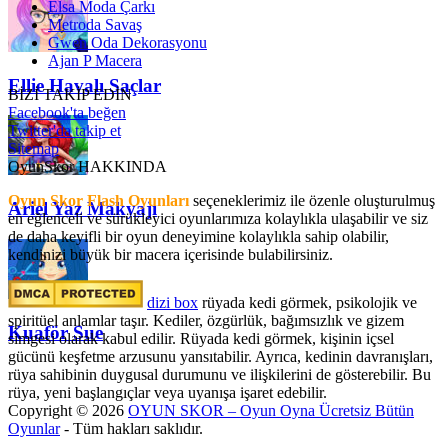
Elsa Moda Çarkı
Metroda Savaş
Gwen Oda Dekorasyonu
Ajan P Macera
Ellie Havalı Saçlar
BİZİ TAKİP EDİN
Facebook'ta beğen
Twitter'da takip et
Sitemap
OyunSkor HAKKINDA
Oyun Skor Flash Oyunları
seçeneklerimiz ile özenle oluşturulmuş
Ariel Yaz Makyajı
en eğlenceli ve sürükleyici oyunlarımıza kolaylıkla ulaşabilir ve siz
de daha keyifli bir oyun deneyimine kolaylıkla sahip olabilir,
kendinizi büyük bir macera içerisinde bulabilirsiniz.
dizi box
rüyada kedi görmek​, psikolojik ve
spiritüel anlamlar taşır. Kediler, özgürlük, bağımsızlık ve gizem
Kuaför Sue
simgesi olarak kabul edilir. Rüyada kedi görmek, kişinin içsel
gücünü keşfetme arzusunu yansıtabilir. Ayrıca, kedinin davranışları,
rüya sahibinin duygusal durumunu ve ilişkilerini de gösterebilir. Bu
rüya, yeni başlangıçlar veya uyanışa işaret edebilir.
Copyright © 2026
OYUN SKOR – Oyun Oyna Ücretsiz Bütün
Oyunlar
- Tüm hakları saklıdır.