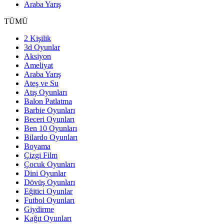
Araba Yarış
TÜMÜ
2 Kişilik
3d Oyunlar
Aksiyon
Ameliyat
Araba Yarış
Ateş ve Su
Atış Oyunları
Balon Patlatma
Barbie Oyunları
Beceri Oyunları
Ben 10 Oyunları
Bilardo Oyunları
Boyama
Çizgi Film
Çocuk Oyunları
Dini Oyunlar
Dövüş Oyunları
Eğitici Oyunlar
Futbol Oyunları
Giydirme
Kağıt Oyunları