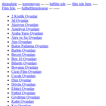
dizipalizle
---
torrentoyun
---
---
hdfilm izle
----
film izle hint
, ----
Film İzle
, ---
fullhdfilmizlesene
---
-----
2 Kişilik Oyunlar
3d Oyunlar
Aksiyon Oyunları
Ameliyat Oyunları
Araba Yarış Oyunları
Ateş ve Su Oyunları
Atış Oyunları
Balon Patlatma Oyunları
Barbie Oyunları
Beceri Oyunları
Ben 10 Oyunları
Bilardo Oyunları
Boyama Oyunları
Çizgi Film Oyunları
Çocuk Oyunları
Dini Oyunlar
Dövüş Oyunları
Eğitici Oyunlar
Futbol Oyunları
Giydirme Oyunları
Kağıt Oyunları
Kız Oyunları