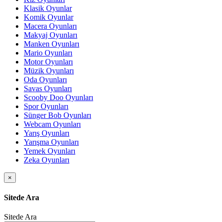
Klasik Oyunlar
Komik Oyunlar
Macera Oyunları
Makyaj Oyunları
Manken Oyunları
Mario Oyunları
Motor Oyunları
Müzik Oyunları
Oda Oyunları
Savas Oyunları
Scooby Doo Oyunları
Spor Oyunları
Sünger Bob Oyunları
Webcam Oyunları
Yarış Oyunları
Yarışma Oyunları
Yemek Oyunları
Zeka Oyunları
×
Sitede Ara
Sitede Ara