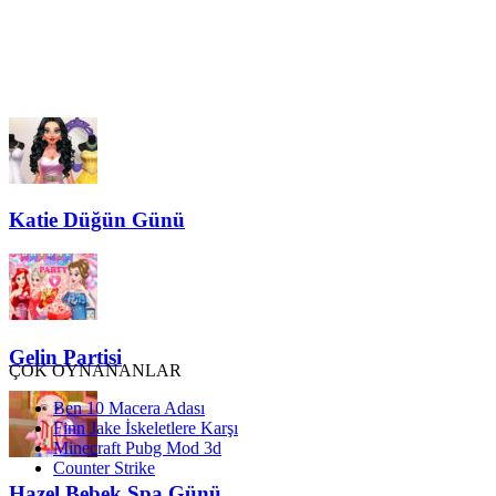
Katie Düğün Günü
Gelin Partisi
ÇOK OYNANANLAR
Ben 10 Macera Adası
Finn Jake İskeletlere Karşı
Minecraft Pubg Mod 3d
Counter Strike
Hazel Bebek Spa Günü