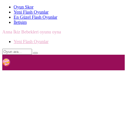
Oyun Skor
Yeni Flash Oyunlar
En Güzel Flash Oyunlar
İletişim
Anna İkiz Bebekleri oyunu oyna
Yeni Flash Oyunlar