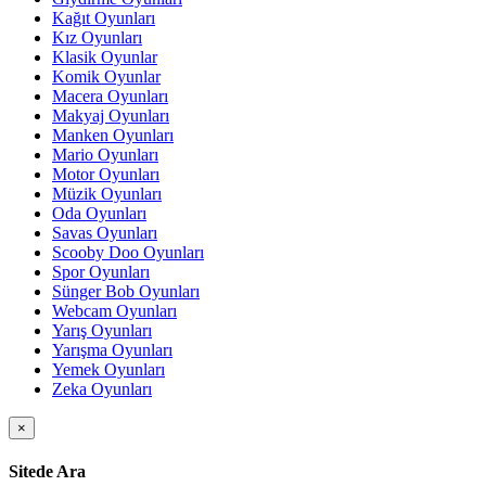
Kağıt Oyunları
Kız Oyunları
Klasik Oyunlar
Komik Oyunlar
Macera Oyunları
Makyaj Oyunları
Manken Oyunları
Mario Oyunları
Motor Oyunları
Müzik Oyunları
Oda Oyunları
Savas Oyunları
Scooby Doo Oyunları
Spor Oyunları
Sünger Bob Oyunları
Webcam Oyunları
Yarış Oyunları
Yarışma Oyunları
Yemek Oyunları
Zeka Oyunları
×
Sitede Ara