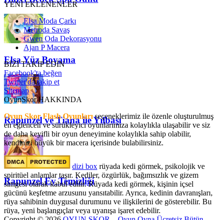
YENİ EKLENENLER
Elsa Moda Çarkı
Metroda Savaş
Gwen Oda Dekorasyonu
Ajan P Macera
Elsa Yüz Boyama
BİZİ TAKİP EDİN
Facebook'ta beğen
Twitter'da takip et
Sitemap
OyunSkor HAKKINDA
Oyun Skor Flash Oyunları
seçeneklerimiz ile özenle oluşturulmuş
Rapunzel ve Tiana ile Yılbaşı
en eğlenceli ve sürükleyici oyunlarımıza kolaylıkla ulaşabilir ve siz
de daha keyifli bir oyun deneyimine kolaylıkla sahip olabilir,
kendinizi büyük bir macera içerisinde bulabilirsiniz.
dizi box
rüyada kedi görmek​, psikolojik ve
spiritüel anlamlar taşır. Kediler, özgürlük, bağımsızlık ve gizem
Rapunzel Ev Temizliği
simgesi olarak kabul edilir. Rüyada kedi görmek, kişinin içsel
gücünü keşfetme arzusunu yansıtabilir. Ayrıca, kedinin davranışları,
rüya sahibinin duygusal durumunu ve ilişkilerini de gösterebilir. Bu
rüya, yeni başlangıçlar veya uyanışa işaret edebilir.
Copyright © 2026
OYUN SKOR – Oyun Oyna Ücretsiz Bütün