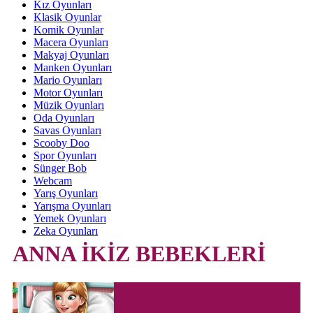
Kız Oyunları
Klasik Oyunlar
Komik Oyunlar
Macera Oyunları
Makyaj Oyunları
Manken Oyunları
Mario Oyunları
Motor Oyunları
Müzik Oyunları
Oda Oyunları
Savas Oyunları
Scooby Doo
Spor Oyunları
Sünger Bob
Webcam
Yarış Oyunları
Yarışma Oyunları
Yemek Oyunları
Zeka Oyunları
ANNA İKİZ BEBEKLERİ