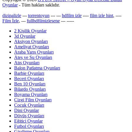
Oyunlar
- Tüm hakları saklıdır.
dizipalizle
---
torrentoyun
---
---
hdfilm izle
----
film izle hint
, ----
Film İzle
, ---
fullhdfilmizlesene
---
-----
2 Kişilik Oyunlar
3d Oyunlar
Aksiyon Oyunları
Ameliyat Oyunları
Araba Yarış Oyunları
Ateş ve Su Oyunları
Atış Oyunları
Balon Patlatma Oyunları
Barbie Oyunları
Beceri Oyunları
Ben 10 Oyunları
Bilardo Oyunları
Boyama Oyunları
Çizgi Film Oyunları
Çocuk Oyunları
Dini Oyunlar
Dövüş Oyunları
Eğitici Oyunlar
Futbol Oyunları
Giydirme Oyunları