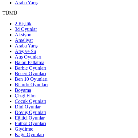
Araba Yarış
TÜMÜ
2 Kişilik
3d Oyunlar
Aksiyon
Ameliyat
Araba Yarış
Ateş ve Su
Atış Oyunları
Balon Patlatma
Barbie Oyunları
Beceri Oyunları
Ben 10 Oyunları
Bilardo Oyunları
Boyama
Çizgi Film
Çocuk Oyunları
Dini Oyunlar
Dövüş Oyunları
Eğitici Oyunlar
Futbol Oyunları
Giydirme
Kağıt Oyunları