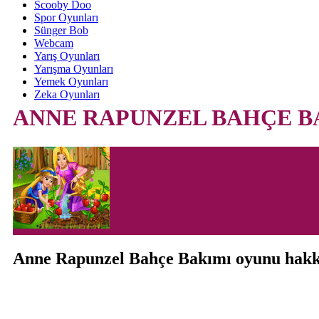
Scooby Doo
Spor Oyunları
Sünger Bob
Webcam
Yarış Oyunları
Yarışma Oyunları
Yemek Oyunları
Zeka Oyunları
ANNE RAPUNZEL BAHÇE B
Anne Rapunzel Bahçe Bakımı oyunu hak