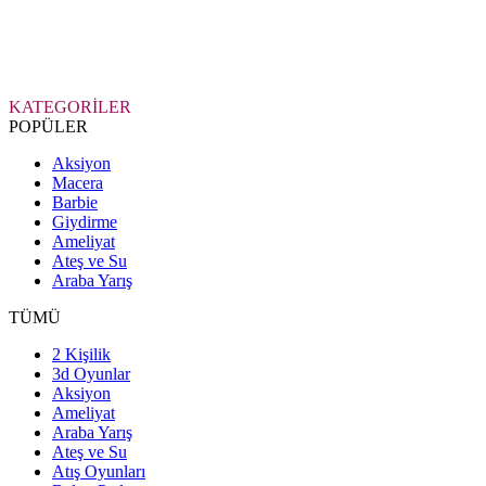
KATEGORİLER
POPÜLER
Aksiyon
Macera
Barbie
Giydirme
Ameliyat
Ateş ve Su
Araba Yarış
TÜMÜ
2 Kişilik
3d Oyunlar
Aksiyon
Ameliyat
Araba Yarış
Ateş ve Su
Atış Oyunları