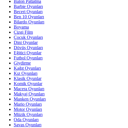
Balon Patlatma
Barbie Oyunları
Beceri Oyunları
Ben 10 Oyunları
Bilardo Oyunları
Boyama
Çizgi Film
Çocuk Oyunları
Dini Oyunlar
Dövüş Oyunları
Eğitici Oyunlar
Futbol Oyunları
Giydirme
Kağıt Oyunları
Kız Oyunları
Klasik Oyunlar
Komik Oyunlar
Macera Oyunları
Makyaj Oyunları
Manken Oyunları
Mario Oyunları
Motor Oyunları
Müzik Oyunları
Oda Oyunları
Savas Oyunları