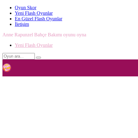
Oyun Skor
Yeni Flash Oyunlar
En Güzel Flash Oyunlar
İletişim
Anne Rapunzel Bahçe Bakımı oyunu oyna
Yeni Flash Oyunlar