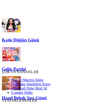
Katie Düğün Günü
Gelin Partisi
ÇOK OYNANANLAR
Ben 10 Macera Adası
Finn Jake İskeletlere Karşı
Minecraft Pubg Mod 3d
Counter Strike
Hazel Bebek Spa Günü
YENİ EKLENENLER