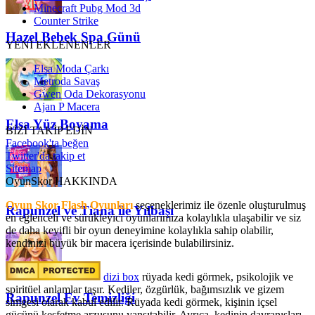
Minecraft Pubg Mod 3d
Counter Strike
Hazel Bebek Spa Günü
YENİ EKLENENLER
Elsa Moda Çarkı
Metroda Savaş
Gwen Oda Dekorasyonu
Ajan P Macera
Elsa Yüz Boyama
BİZİ TAKİP EDİN
Facebook'ta beğen
Twitter'da takip et
Sitemap
OyunSkor HAKKINDA
Oyun Skor Flash Oyunları
seçeneklerimiz ile özenle oluşturulmuş
Rapunzel ve Tiana ile Yılbaşı
en eğlenceli ve sürükleyici oyunlarımıza kolaylıkla ulaşabilir ve siz
de daha keyifli bir oyun deneyimine kolaylıkla sahip olabilir,
kendinizi büyük bir macera içerisinde bulabilirsiniz.
dizi box
rüyada kedi görmek​, psikolojik ve
spiritüel anlamlar taşır. Kediler, özgürlük, bağımsızlık ve gizem
Rapunzel Ev Temizliği
simgesi olarak kabul edilir. Rüyada kedi görmek, kişinin içsel
gücünü keşfetme arzusunu yansıtabilir. Ayrıca, kedinin davranışları,