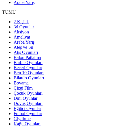
Araba Yarış
TÜMÜ
2 Kişilik
3d Oyunlar
Aksiyon
Ameliyat
Araba Yarış
Ateş ve Su
Atış Oyunları
Balon Patlatma
Barbie Oyunları
Beceri Oyunları
Ben 10 Oyunları
Bilardo Oyunları
Boyama
Çizgi Film
Çocuk Oyunları
Dini Oyunlar
Dövüş Oyunları
Eğitici Oyunlar
Futbol Oyunları
Giydirme
Kağıt Oyunları