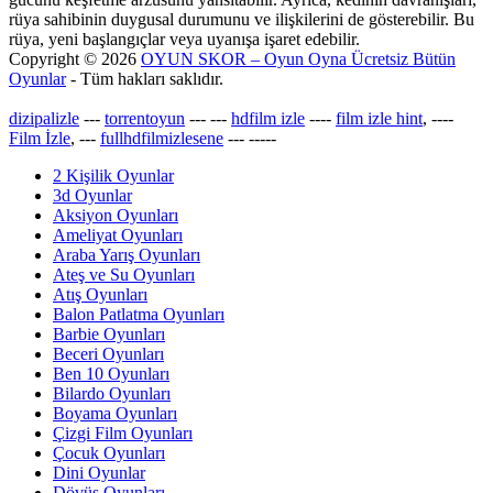
rüya sahibinin duygusal durumunu ve ilişkilerini de gösterebilir. Bu
rüya, yeni başlangıçlar veya uyanışa işaret edebilir.
Copyright © 2026
OYUN SKOR – Oyun Oyna Ücretsiz Bütün
Oyunlar
- Tüm hakları saklıdır.
dizipalizle
---
torrentoyun
---
---
hdfilm izle
----
film izle hint
, ----
Film İzle
, ---
fullhdfilmizlesene
---
-----
2 Kişilik Oyunlar
3d Oyunlar
Aksiyon Oyunları
Ameliyat Oyunları
Araba Yarış Oyunları
Ateş ve Su Oyunları
Atış Oyunları
Balon Patlatma Oyunları
Barbie Oyunları
Beceri Oyunları
Ben 10 Oyunları
Bilardo Oyunları
Boyama Oyunları
Çizgi Film Oyunları
Çocuk Oyunları
Dini Oyunlar
Dövüş Oyunları