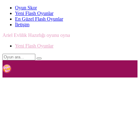
Oyun Skor
Yeni Flash Oyunlar
En Güzel Flash Oyunlar
İletişim
Ariel Evlilik Hazırlığı oyunu oyna
Yeni Flash Oyunlar