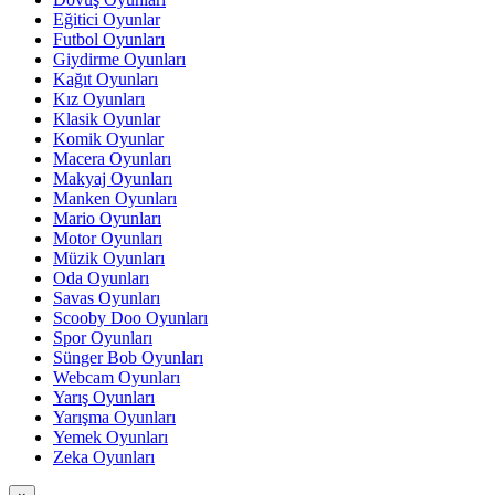
Eğitici Oyunlar
Futbol Oyunları
Giydirme Oyunları
Kağıt Oyunları
Kız Oyunları
Klasik Oyunlar
Komik Oyunlar
Macera Oyunları
Makyaj Oyunları
Manken Oyunları
Mario Oyunları
Motor Oyunları
Müzik Oyunları
Oda Oyunları
Savas Oyunları
Scooby Doo Oyunları
Spor Oyunları
Sünger Bob Oyunları
Webcam Oyunları
Yarış Oyunları
Yarışma Oyunları
Yemek Oyunları
Zeka Oyunları