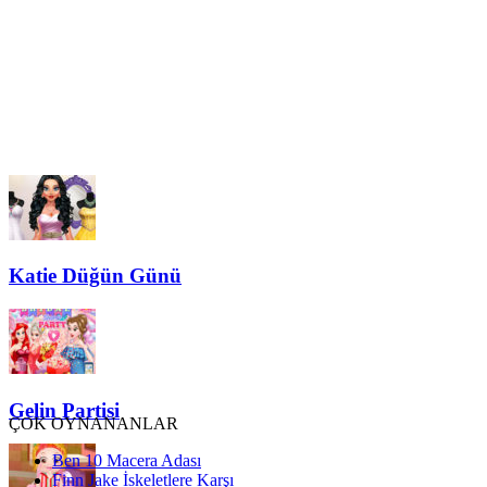
Katie Düğün Günü
Gelin Partisi
ÇOK OYNANANLAR
Ben 10 Macera Adası
Finn Jake İskeletlere Karşı