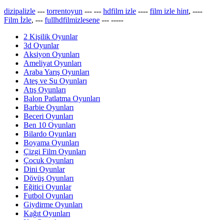
dizipalizle
---
torrentoyun
---
---
hdfilm izle
----
film izle hint
, ----
Film İzle
, ---
fullhdfilmizlesene
---
-----
2 Kişilik Oyunlar
3d Oyunlar
Aksiyon Oyunları
Ameliyat Oyunları
Araba Yarış Oyunları
Ateş ve Su Oyunları
Atış Oyunları
Balon Patlatma Oyunları
Barbie Oyunları
Beceri Oyunları
Ben 10 Oyunları
Bilardo Oyunları
Boyama Oyunları
Çizgi Film Oyunları
Çocuk Oyunları
Dini Oyunlar
Dövüş Oyunları
Eğitici Oyunlar
Futbol Oyunları
Giydirme Oyunları
Kağıt Oyunları