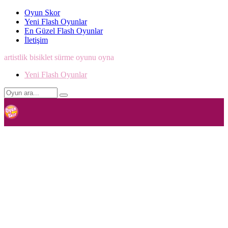
Oyun Skor
Yeni Flash Oyunlar
En Güzel Flash Oyunlar
İletişim
artistlik bisiklet sürme oyunu oyna
Yeni Flash Oyunlar