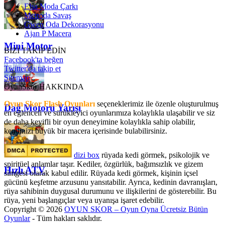
Elsa Moda Çarkı
Metroda Savaş
Gwen Oda Dekorasyonu
Ajan P Macera
Mini Motor
BİZİ TAKİP EDİN
Facebook'ta beğen
Twitter'da takip et
Sitemap
OyunSkor HAKKINDA
Oyun Skor Flash Oyunları
seçeneklerimiz ile özenle oluşturulmuş
Dağ Motoru Yarışı
en eğlenceli ve sürükleyici oyunlarımıza kolaylıkla ulaşabilir ve siz
de daha keyifli bir oyun deneyimine kolaylıkla sahip olabilir,
kendinizi büyük bir macera içerisinde bulabilirsiniz.
dizi box
rüyada kedi görmek​, psikolojik ve
spiritüel anlamlar taşır. Kediler, özgürlük, bağımsızlık ve gizem
Hızlı ATV
simgesi olarak kabul edilir. Rüyada kedi görmek, kişinin içsel
gücünü keşfetme arzusunu yansıtabilir. Ayrıca, kedinin davranışları,
rüya sahibinin duygusal durumunu ve ilişkilerini de gösterebilir. Bu
rüya, yeni başlangıçlar veya uyanışa işaret edebilir.
Copyright © 2026
OYUN SKOR – Oyun Oyna Ücretsiz Bütün
Oyunlar
- Tüm hakları saklıdır.