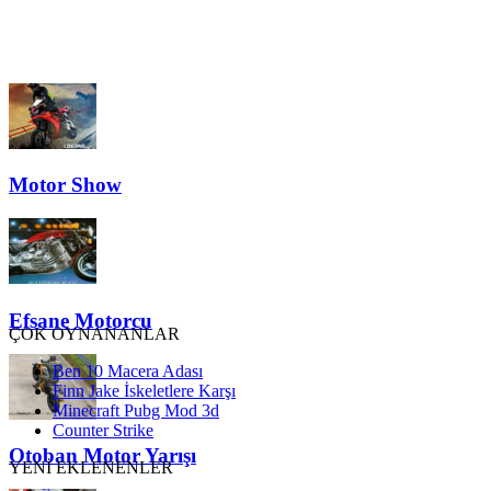
Motor Show
Efsane Motorcu
ÇOK OYNANANLAR
Ben 10 Macera Adası
Finn Jake İskeletlere Karşı
Minecraft Pubg Mod 3d
Counter Strike
Otoban Motor Yarışı
YENİ EKLENENLER