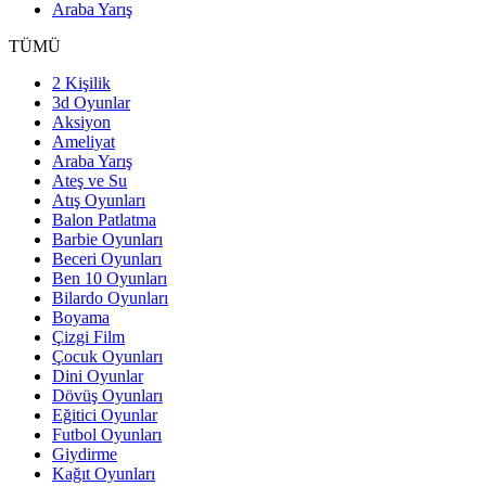
Araba Yarış
TÜMÜ
2 Kişilik
3d Oyunlar
Aksiyon
Ameliyat
Araba Yarış
Ateş ve Su
Atış Oyunları
Balon Patlatma
Barbie Oyunları
Beceri Oyunları
Ben 10 Oyunları
Bilardo Oyunları
Boyama
Çizgi Film
Çocuk Oyunları
Dini Oyunlar
Dövüş Oyunları
Eğitici Oyunlar
Futbol Oyunları
Giydirme
Kağıt Oyunları