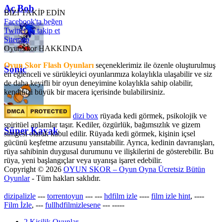
Aç Bob
BİZİ TAKİP EDİN
Facebook'ta beğen
Twitter'da takip et
Sitemap
OyunSkor HAKKINDA
Oyun Skor Flash Oyunları
seçeneklerimiz ile özenle oluşturulmuş
Sonic
en eğlenceli ve sürükleyici oyunlarımıza kolaylıkla ulaşabilir ve siz
de daha keyifli bir oyun deneyimine kolaylıkla sahip olabilir,
kendinizi büyük bir macera içerisinde bulabilirsiniz.
dizi box
rüyada kedi görmek​, psikolojik ve
spiritüel anlamlar taşır. Kediler, özgürlük, bağımsızlık ve gizem
Süper Kayak
simgesi olarak kabul edilir. Rüyada kedi görmek, kişinin içsel
gücünü keşfetme arzusunu yansıtabilir. Ayrıca, kedinin davranışları,
rüya sahibinin duygusal durumunu ve ilişkilerini de gösterebilir. Bu
rüya, yeni başlangıçlar veya uyanışa işaret edebilir.
Copyright © 2026
OYUN SKOR – Oyun Oyna Ücretsiz Bütün
Oyunlar
- Tüm hakları saklıdır.
dizipalizle
---
torrentoyun
---
---
hdfilm izle
----
film izle hint
, ----
Film İzle
, ---
fullhdfilmizlesene
---
-----
2 Kişilik Oyunlar