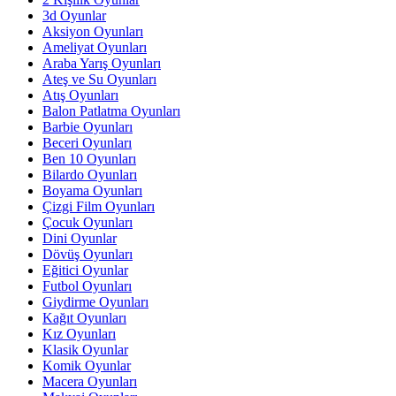
3d Oyunlar
Aksiyon Oyunları
Ameliyat Oyunları
Araba Yarış Oyunları
Ateş ve Su Oyunları
Atış Oyunları
Balon Patlatma Oyunları
Barbie Oyunları
Beceri Oyunları
Ben 10 Oyunları
Bilardo Oyunları
Boyama Oyunları
Çizgi Film Oyunları
Çocuk Oyunları
Dini Oyunlar
Dövüş Oyunları
Eğitici Oyunlar
Futbol Oyunları
Giydirme Oyunları
Kağıt Oyunları
Kız Oyunları
Klasik Oyunlar
Komik Oyunlar
Macera Oyunları