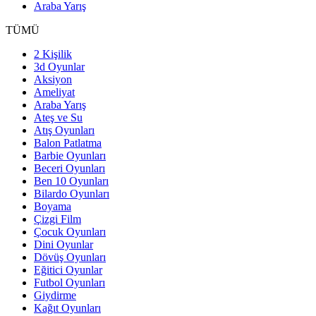
Araba Yarış
TÜMÜ
2 Kişilik
3d Oyunlar
Aksiyon
Ameliyat
Araba Yarış
Ateş ve Su
Atış Oyunları
Balon Patlatma
Barbie Oyunları
Beceri Oyunları
Ben 10 Oyunları
Bilardo Oyunları
Boyama
Çizgi Film
Çocuk Oyunları
Dini Oyunlar
Dövüş Oyunları
Eğitici Oyunlar
Futbol Oyunları
Giydirme
Kağıt Oyunları