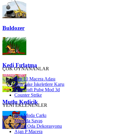
Buldozer
Kedi Fırlatma
ÇOK OYNANANLAR
Ben 10 Macera Adası
Finn Jake İskeletlere Karşı
Minecraft Pubg Mod 3d
Counter Strike
Mutlu Kedicik
YENİ EKLENENLER
Elsa Moda Çarkı
Metroda Savaş
Gwen Oda Dekorasyonu
Ajan P Macera