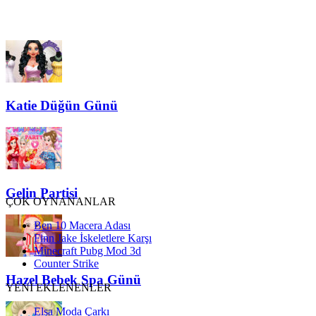
Katie Düğün Günü
Gelin Partisi
ÇOK OYNANANLAR
Ben 10 Macera Adası
Finn Jake İskeletlere Karşı
Minecraft Pubg Mod 3d
Counter Strike
Hazel Bebek Spa Günü
YENİ EKLENENLER
Elsa Moda Çarkı