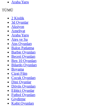
Araba Yarış
TÜMÜ
2 Kişilik
3d Oyunlar
Aksiyon
Ameliyat
Araba Yarış
Ateş ve Su
Atış Oyunları
Balon Patlatma
Barbie Oyunları
Beceri Oyunları
Ben 10 Oyunları
Bilardo Oyunları
Boyama
Çizgi Film
Çocuk Oyunları
Dini Oyunlar
Dövüş Oyunları
Eğitici Oyunlar
Futbol Oyunları
Giydirme
Kağıt Oyunları