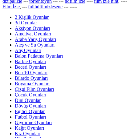
dizipalizle
---
torrentoyun
---
---
hdfilm izle
----
film izle hint
, ----
Film İzle
, ---
fullhdfilmizlesene
---
-----
2 Kişilik Oyunlar
3d Oyunlar
Aksiyon Oyunları
Ameliyat Oyunları
Araba Yarış Oyunları
Ateş ve Su Oyunları
Atış Oyunları
Balon Patlatma Oyunları
Barbie Oyunları
Beceri Oyunları
Ben 10 Oyunları
Bilardo Oyunları
Boyama Oyunları
Çizgi Film Oyunları
Çocuk Oyunları
Dini Oyunlar
Dövüş Oyunları
Eğitici Oyunlar
Futbol Oyunları
Giydirme Oyunları
Kağıt Oyunları
Kız Oyunları