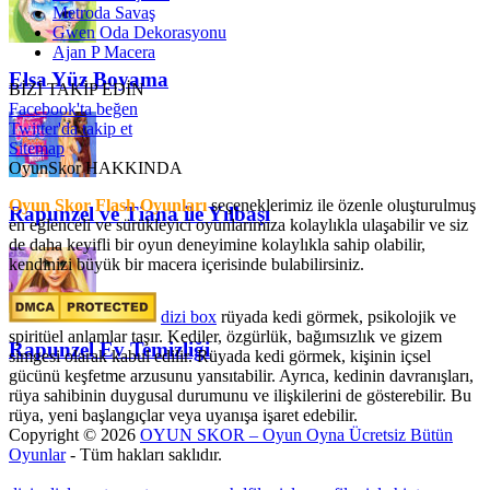
Metroda Savaş
Gwen Oda Dekorasyonu
Ajan P Macera
Elsa Yüz Boyama
BİZİ TAKİP EDİN
Facebook'ta beğen
Twitter'da takip et
Sitemap
OyunSkor HAKKINDA
Oyun Skor Flash Oyunları
seçeneklerimiz ile özenle oluşturulmuş
Rapunzel ve Tiana ile Yılbaşı
en eğlenceli ve sürükleyici oyunlarımıza kolaylıkla ulaşabilir ve siz
de daha keyifli bir oyun deneyimine kolaylıkla sahip olabilir,
kendinizi büyük bir macera içerisinde bulabilirsiniz.
dizi box
rüyada kedi görmek​, psikolojik ve
spiritüel anlamlar taşır. Kediler, özgürlük, bağımsızlık ve gizem
Rapunzel Ev Temizliği
simgesi olarak kabul edilir. Rüyada kedi görmek, kişinin içsel
gücünü keşfetme arzusunu yansıtabilir. Ayrıca, kedinin davranışları,
rüya sahibinin duygusal durumunu ve ilişkilerini de gösterebilir. Bu
rüya, yeni başlangıçlar veya uyanışa işaret edebilir.
Copyright © 2026
OYUN SKOR – Oyun Oyna Ücretsiz Bütün
Oyunlar
- Tüm hakları saklıdır.