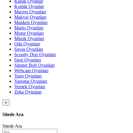
Klasik Oyunlar
Komik Oyunlar
Macera Oyunları
Makyaj Oyunları
Manken Oyunları
Mario Oyunları
Motor Oyunları
Müzik Oyunları
Oda Oyunları
Savas Oyunları
Scooby Doo Oyunları
Spor Oyunları
Sünger Bob Oyunları
Webcam Oyunları
Yarış Oyunları
Yarışma Oyunları
Yemek Oyunları
Zeka Oyunları
×
Sitede Ara
Sitede Ara