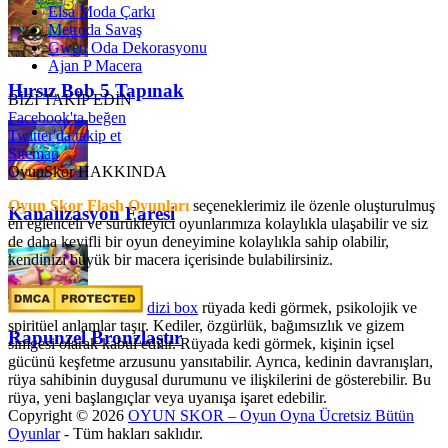
Elsa Moda Çarkı
Metroda Savaş
Gwen Oda Dekorasyonu
Ajan P Macera
Hırsız Bob 5 Tapınak
BİZİ TAKİP EDİN
Facebook'ta beğen
Twitter'da takip et
Sitemap
OyunSkor HAKKINDA
Oyun Skor Flash Oyunları
seçeneklerimiz ile özenle oluşturulmuş
Kanalizasyon Faresi
en eğlenceli ve sürükleyici oyunlarımıza kolaylıkla ulaşabilir ve siz
de daha keyifli bir oyun deneyimine kolaylıkla sahip olabilir,
kendinizi büyük bir macera içerisinde bulabilirsiniz.
dizi box
rüyada kedi görmek​, psikolojik ve
spiritüel anlamlar taşır. Kediler, özgürlük, bağımsızlık ve gizem
Rapunzel Bronzlaştır
simgesi olarak kabul edilir. Rüyada kedi görmek, kişinin içsel
gücünü keşfetme arzusunu yansıtabilir. Ayrıca, kedinin davranışları,
rüya sahibinin duygusal durumunu ve ilişkilerini de gösterebilir. Bu
rüya, yeni başlangıçlar veya uyanışa işaret edebilir.
Copyright © 2026
OYUN SKOR – Oyun Oyna Ücretsiz Bütün
Oyunlar
- Tüm hakları saklıdır.