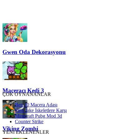
Gwen Oda Dekorasyonu
Maceracı Kedi 3
ÇOK OYNANANLAR
Ben 10 Macera Adası
Finn Jake İskeletlere Karşı
Minecraft Pubg Mod 3d
Counter Strike
Viking Zombi
YENİ EKLENENLER