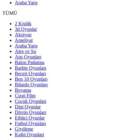
Araba Yarış
TÜMÜ
2 Kişilik
3d Oyunlar
Aksiyon
Ameliyat
Araba Yarış
Ateş ve Su
Atış Oyunları
Balon Patlatma
Barbie Oyunları
Beceri Oyunları
Ben 10 Oyunları
Bilardo Oyunları
Boyama
Çizgi Film
Çocuk Oyunları
Dini Oyunlar
Dövüş Oyunları
Eğitici Oyunlar
Futbol Oyunları
Giydirme
Kağıt Oyunları