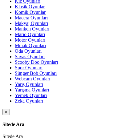
Kız Oyunları
Klasik Oyunlar
Komik Oyunlar
Macera Oyunları
Makyaj Oyunları
Manken Oyunları
Mario Oyunları
Motor Oyunları
Müzik Oyunları
Oda Oyunları
Savas Oyunları
Scooby Doo Oyunları
Spor Oyunları
Sünger Bob Oyunları
Webcam Oyunları
Yarış Oyunları
Yarışma Oyunları
Yemek Oyunları
Zeka Oyunları
×
Sitede Ara
Sitede Ara