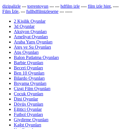
dizipalizle
---
torrentoyun
---
---
hdfilm izle
----
film izle hint
, ----
Film İzle
, ---
fullhdfilmizlesene
---
-----
2 Kişilik Oyunlar
3d Oyunlar
Aksiyon Oyunları
Ameliyat Oyunları
Araba Yarış Oyunları
Ateş ve Su Oyunları
Atış Oyunları
Balon Patlatma Oyunları
Barbie Oyunları
Beceri Oyunları
Ben 10 Oyunları
Bilardo Oyunları
Boyama Oyunları
Çizgi Film Oyunları
Çocuk Oyunları
Dini Oyunlar
Dövüş Oyunları
Eğitici Oyunlar
Futbol Oyunları
Giydirme Oyunları
Kağıt Oyunları