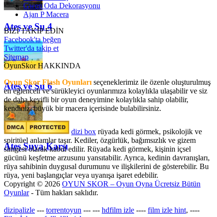
Gwen Oda Dekorasyonu
Ajan P Macera
Ateş ve Su 4
BİZİ TAKİP EDİN
Facebook'ta beğen
Twitter'da takip et
Sitemap
OyunSkor HAKKINDA
Oyun Skor Flash Oyunları
seçeneklerimiz ile özenle oluşturulmuş
Ateş ve Su 6
en eğlenceli ve sürükleyici oyunlarımıza kolaylıkla ulaşabilir ve siz
de daha keyifli bir oyun deneyimine kolaylıkla sahip olabilir,
kendinizi büyük bir macera içerisinde bulabilirsiniz.
dizi box
rüyada kedi görmek​, psikolojik ve
spiritüel anlamlar taşır. Kediler, özgürlük, bağımsızlık ve gizem
Ateş Suya Karşı
simgesi olarak kabul edilir. Rüyada kedi görmek, kişinin içsel
gücünü keşfetme arzusunu yansıtabilir. Ayrıca, kedinin davranışları,
rüya sahibinin duygusal durumunu ve ilişkilerini de gösterebilir. Bu
rüya, yeni başlangıçlar veya uyanışa işaret edebilir.
Copyright © 2026
OYUN SKOR – Oyun Oyna Ücretsiz Bütün
Oyunlar
- Tüm hakları saklıdır.
dizipalizle
---
torrentoyun
---
---
hdfilm izle
----
film izle hint
, ----