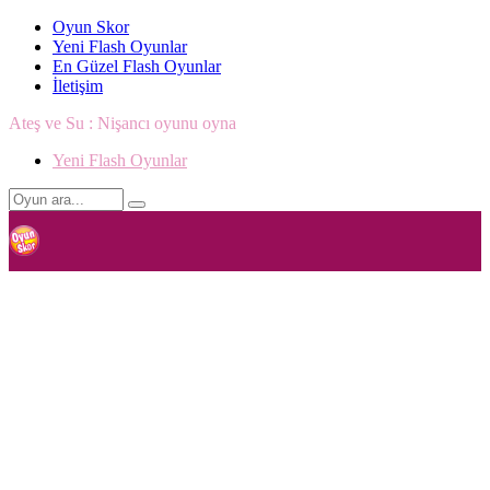
Oyun Skor
Yeni Flash Oyunlar
En Güzel Flash Oyunlar
İletişim
Ateş ve Su : Nişancı oyunu oyna
Yeni Flash Oyunlar