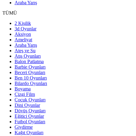
Araba Yarış
TÜMÜ
2 Kişilik
3d Oyunlar
Aksiyon
Ameliyat
Araba Yarış
Ateş ve Su
Atış Oyunları
Balon Patlatma
Barbie Oyunları
Beceri Oyunları
Ben 10 Oyunları
Bilardo Oyunları
Boyama
Çizgi Film
Çocuk Oyunları
Dini Oyunlar
Dövüş Oyunları
Eğitici Oyunlar
Futbol Oyunları
Giydirme
Kağıt Oyunları