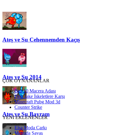
Ateş ve Su Cehennemden Kaçış
Ateş ve Su 2014
ÇOK OYNANANLAR
Ben 10 Macera Adası
Finn Jake İskeletlere Karşı
Minecraft Pubg Mod 3d
Counter Strike
Ateş ve Su Bayram
YENİ EKLENENLER
Elsa Moda Çarkı
Metroda Savaş