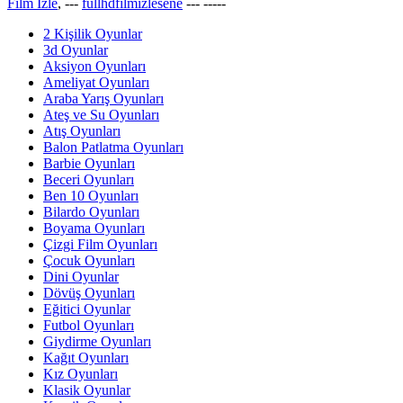
Film İzle
, ---
fullhdfilmizlesene
---
-----
2 Kişilik Oyunlar
3d Oyunlar
Aksiyon Oyunları
Ameliyat Oyunları
Araba Yarış Oyunları
Ateş ve Su Oyunları
Atış Oyunları
Balon Patlatma Oyunları
Barbie Oyunları
Beceri Oyunları
Ben 10 Oyunları
Bilardo Oyunları
Boyama Oyunları
Çizgi Film Oyunları
Çocuk Oyunları
Dini Oyunlar
Dövüş Oyunları
Eğitici Oyunlar
Futbol Oyunları
Giydirme Oyunları
Kağıt Oyunları
Kız Oyunları
Klasik Oyunlar