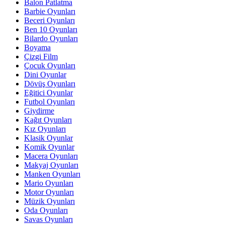
Balon Patlatma
Barbie Oyunları
Beceri Oyunları
Ben 10 Oyunları
Bilardo Oyunları
Boyama
Çizgi Film
Çocuk Oyunları
Dini Oyunlar
Dövüş Oyunları
Eğitici Oyunlar
Futbol Oyunları
Giydirme
Kağıt Oyunları
Kız Oyunları
Klasik Oyunlar
Komik Oyunlar
Macera Oyunları
Makyaj Oyunları
Manken Oyunları
Mario Oyunları
Motor Oyunları
Müzik Oyunları
Oda Oyunları
Savas Oyunları