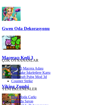
Gwen Oda Dekorasyonu
Maceracı Kedi 3
ÇOK OYNANANLAR
Ben 10 Macera Adası
Finn Jake İskeletlere Karşı
Minecraft Pubg Mod 3d
Counter Strike
Viking Zombi
YENİ EKLENENLER
Elsa Moda Çarkı
Metroda Savaş