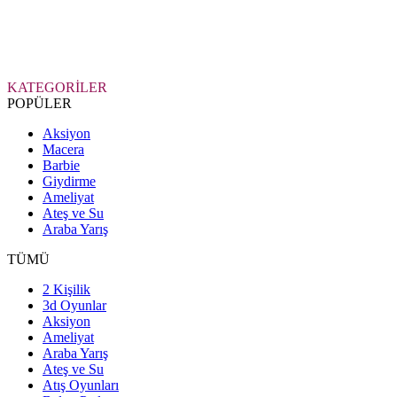
KATEGORİLER
POPÜLER
Aksiyon
Macera
Barbie
Giydirme
Ameliyat
Ateş ve Su
Araba Yarış
TÜMÜ
2 Kişilik
3d Oyunlar
Aksiyon
Ameliyat
Araba Yarış
Ateş ve Su
Atış Oyunları