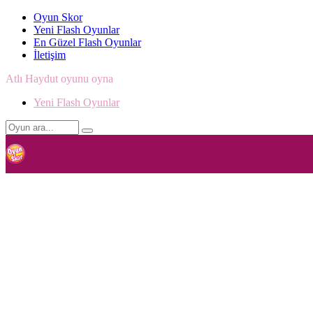
Oyun Skor
Yeni Flash Oyunlar
En Güzel Flash Oyunlar
İletişim
Atlı Haydut oyunu oyna
Yeni Flash Oyunlar