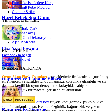
Finn Jake İskeletlere Karşı
Minecraft Pubg Mod 3d
Counter Strike
Hazel Bebek Spa Günü
YENİ EKLENENLER
Elsa Moda Çarkı
Metroda Savaş
Gwen Oda Dekorasyonu
Ajan P Macera
Elsa Yüz Boyama
BİZİ TAKİP EDİN
Facebook'ta beğen
Twitter'da takip et
Sitemap
OyunSkor HAKKINDA
Oyun Skor Flash Oyunları
seçeneklerimiz ile özenle oluşturulmuş
Rapunzel ve Tiana ile Yılbaşı
en eğlenceli ve sürükleyici oyunlarımıza kolaylıkla ulaşabilir ve siz
de daha keyifli bir oyun deneyimine kolaylıkla sahip olabilir,
kendinizi büyük bir macera içerisinde bulabilirsiniz.
dizi box
rüyada kedi görmek​, psikolojik ve
spiritüel anlamlar taşır. Kediler, özgürlük, bağımsızlık ve gizem
Rapunzel Ev Temizliği
simgesi olarak kabul edilir. Rüyada kedi görmek, kişinin içsel