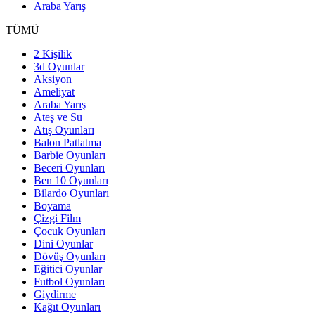
Araba Yarış
TÜMÜ
2 Kişilik
3d Oyunlar
Aksiyon
Ameliyat
Araba Yarış
Ateş ve Su
Atış Oyunları
Balon Patlatma
Barbie Oyunları
Beceri Oyunları
Ben 10 Oyunları
Bilardo Oyunları
Boyama
Çizgi Film
Çocuk Oyunları
Dini Oyunlar
Dövüş Oyunları
Eğitici Oyunlar
Futbol Oyunları
Giydirme
Kağıt Oyunları