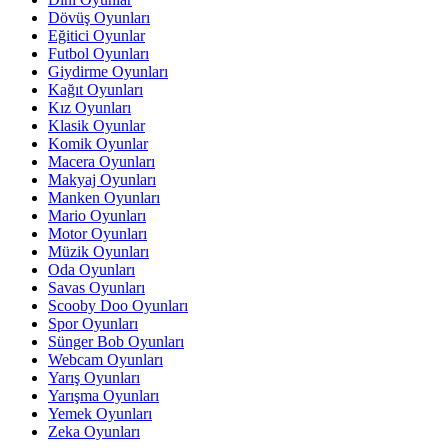
Dövüş Oyunları
Eğitici Oyunlar
Futbol Oyunları
Giydirme Oyunları
Kağıt Oyunları
Kız Oyunları
Klasik Oyunlar
Komik Oyunlar
Macera Oyunları
Makyaj Oyunları
Manken Oyunları
Mario Oyunları
Motor Oyunları
Müzik Oyunları
Oda Oyunları
Savas Oyunları
Scooby Doo Oyunları
Spor Oyunları
Sünger Bob Oyunları
Webcam Oyunları
Yarış Oyunları
Yarışma Oyunları
Yemek Oyunları
Zeka Oyunları