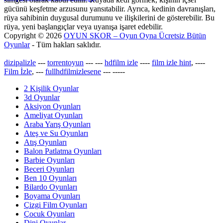
gücünü keşfetme arzusunu yansıtabilir. Ayrıca, kedinin davranışları,
rüya sahibinin duygusal durumunu ve ilişkilerini de gösterebilir. Bu
rüya, yeni başlangıçlar veya uyanışa işaret edebilir.
Copyright © 2026
OYUN SKOR – Oyun Oyna Ücretsiz Bütün
Oyunlar
- Tüm hakları saklıdır.
dizipalizle
---
torrentoyun
---
---
hdfilm izle
----
film izle hint
, ----
Film İzle
, ---
fullhdfilmizlesene
---
-----
2 Kişilik Oyunlar
3d Oyunlar
Aksiyon Oyunları
Ameliyat Oyunları
Araba Yarış Oyunları
Ateş ve Su Oyunları
Atış Oyunları
Balon Patlatma Oyunları
Barbie Oyunları
Beceri Oyunları
Ben 10 Oyunları
Bilardo Oyunları
Boyama Oyunları
Çizgi Film Oyunları
Çocuk Oyunları
Dini Oyunlar