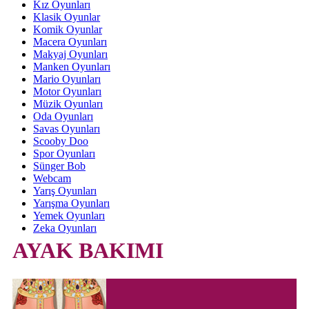
Kız Oyunları
Klasik Oyunlar
Komik Oyunlar
Macera Oyunları
Makyaj Oyunları
Manken Oyunları
Mario Oyunları
Motor Oyunları
Müzik Oyunları
Oda Oyunları
Savas Oyunları
Scooby Doo
Spor Oyunları
Sünger Bob
Webcam
Yarış Oyunları
Yarışma Oyunları
Yemek Oyunları
Zeka Oyunları
AYAK BAKIMI