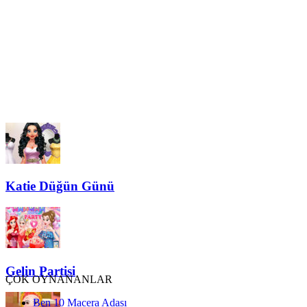
Katie Düğün Günü
Gelin Partisi
ÇOK OYNANANLAR
Ben 10 Macera Adası