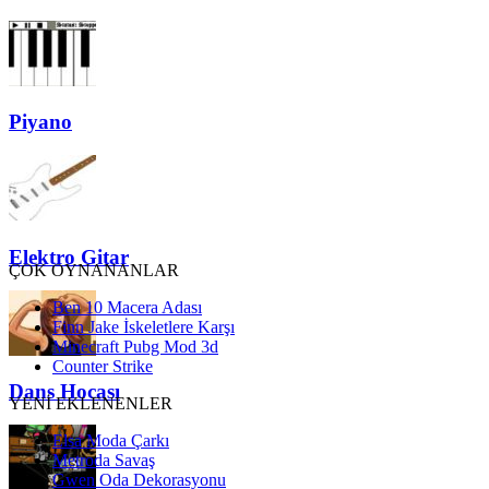
Piyano
Elektro Gitar
ÇOK OYNANANLAR
Ben 10 Macera Adası
Finn Jake İskeletlere Karşı
Minecraft Pubg Mod 3d
Counter Strike
Dans Hocası
YENİ EKLENENLER
Elsa Moda Çarkı
Metroda Savaş
Gwen Oda Dekorasyonu