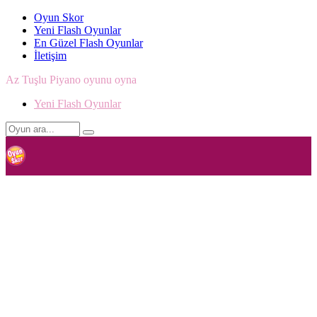
Oyun Skor
Yeni Flash Oyunlar
En Güzel Flash Oyunlar
İletişim
Az Tuşlu Piyano oyunu oyna
Yeni Flash Oyunlar