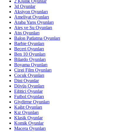
2 Kişilik Oyunlar
3d Oyunlar
Aksiyon Oyunları
Ameliyat Oyunları
Araba Yarış Oyunları
Ateş ve Su Oyunları
Atış Oyunları
Balon Patlatma Oyunları
Barbie Oyunları
Beceri Oyunları
Ben 10 Oyunları
Bilardo Oyunları
Boyama Oyunları
Çizgi Film Oyunları
Çocuk Oyunları
Dini Oyunlar
Dövüş Oyunları
Eğitici Oyunlar
Futbol Oyunları
Giydirme Oyunları
Kağıt Oyunları
Kız Oyunları
Klasik Oyunlar
Komik Oyunlar
Macera Oyunları