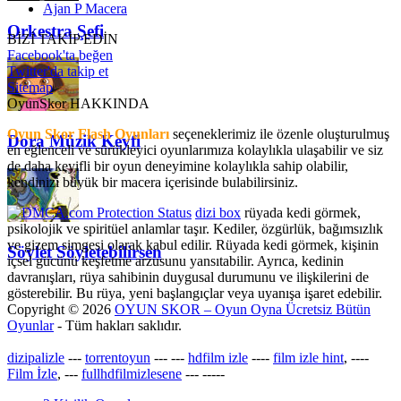
Ajan P Macera
Orkestra Şefi
BİZİ TAKİP EDİN
Facebook'ta beğen
Twitter'da takip et
Sitemap
OyunSkor HAKKINDA
Oyun Skor Flash Oyunları
seçeneklerimiz ile özenle oluşturulmuş
Dora Müzik Keyfi
en eğlenceli ve sürükleyici oyunlarımıza kolaylıkla ulaşabilir ve siz
de daha keyifli bir oyun deneyimine kolaylıkla sahip olabilir,
kendinizi büyük bir macera içerisinde bulabilirsiniz.
dizi box
rüyada kedi görmek​,
psikolojik ve spiritüel anlamlar taşır. Kediler, özgürlük, bağımsızlık
ve gizem simgesi olarak kabul edilir. Rüyada kedi görmek, kişinin
Söylet Söyletebilirsen
içsel gücünü keşfetme arzusunu yansıtabilir. Ayrıca, kedinin
davranışları, rüya sahibinin duygusal durumunu ve ilişkilerini de
gösterebilir. Bu rüya, yeni başlangıçlar veya uyanışa işaret edebilir.
Copyright © 2026
OYUN SKOR – Oyun Oyna Ücretsiz Bütün
Oyunlar
- Tüm hakları saklıdır.
dizipalizle
---
torrentoyun
---
---
hdfilm izle
----
film izle hint
, ----
Film İzle
, ---
fullhdfilmizlesene
---
-----