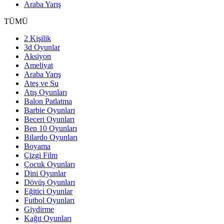
Araba Yarış
TÜMÜ
2 Kişilik
3d Oyunlar
Aksiyon
Ameliyat
Araba Yarış
Ateş ve Su
Atış Oyunları
Balon Patlatma
Barbie Oyunları
Beceri Oyunları
Ben 10 Oyunları
Bilardo Oyunları
Boyama
Çizgi Film
Çocuk Oyunları
Dini Oyunlar
Dövüş Oyunları
Eğitici Oyunlar
Futbol Oyunları
Giydirme
Kağıt Oyunları