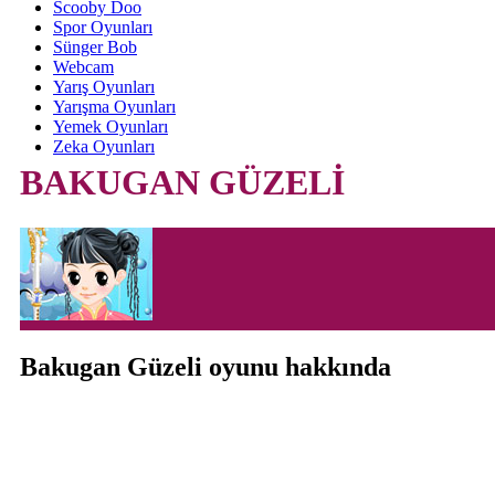
Scooby Doo
Spor Oyunları
Sünger Bob
Webcam
Yarış Oyunları
Yarışma Oyunları
Yemek Oyunları
Zeka Oyunları
BAKUGAN GÜZELİ
Bakugan Güzeli oyunu hakkında