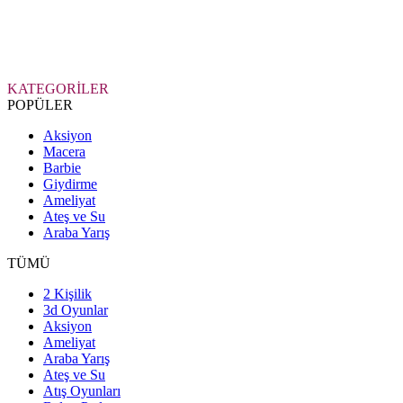
KATEGORİLER
POPÜLER
Aksiyon
Macera
Barbie
Giydirme
Ameliyat
Ateş ve Su
Araba Yarış
TÜMÜ
2 Kişilik
3d Oyunlar
Aksiyon
Ameliyat
Araba Yarış
Ateş ve Su
Atış Oyunları