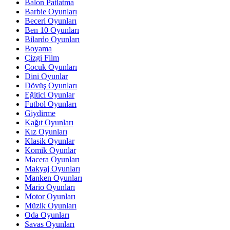
Balon Patlatma
Barbie Oyunları
Beceri Oyunları
Ben 10 Oyunları
Bilardo Oyunları
Boyama
Çizgi Film
Çocuk Oyunları
Dini Oyunlar
Dövüş Oyunları
Eğitici Oyunlar
Futbol Oyunları
Giydirme
Kağıt Oyunları
Kız Oyunları
Klasik Oyunlar
Komik Oyunlar
Macera Oyunları
Makyaj Oyunları
Manken Oyunları
Mario Oyunları
Motor Oyunları
Müzik Oyunları
Oda Oyunları
Savas Oyunları