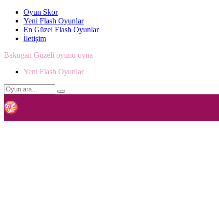
Oyun Skor
Yeni Flash Oyunlar
En Güzel Flash Oyunlar
İletişim
Bakugan Güzeli oyunu oyna
Yeni Flash Oyunlar