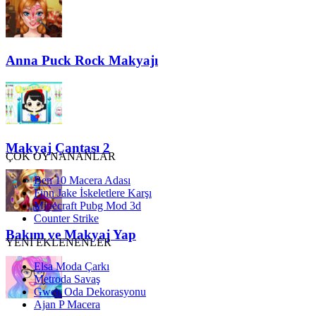
Anna Puck Rock Makyajı
Makyaj Çantası 2
ÇOK OYNANANLAR
Ben 10 Macera Adası
Finn Jake İskeletlere Karşı
Minecraft Pubg Mod 3d
Counter Strike
Bakım ve Makyaj Yap
YENİ EKLENENLER
Elsa Moda Çarkı
Metroda Savaş
Gwen Oda Dekorasyonu
Ajan P Macera