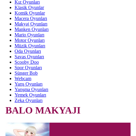
Kız Oyunları
Klasik Oyunlar
Komik Oyunlar
Macera Oyunları
Makyaj Oyunları
Manken Oyunları
Mario Oyunları
Motor Oyunları
Müzik Oyunları
Oda Oyunları
Savas Oyunları
Scooby Doo
Spor Oyunları
Sünger Bob
Webcam
Yarış Oyunları
Yarışma Oyunları
Yemek Oyunları
Zeka Oyunları
BALO MAKYAJI