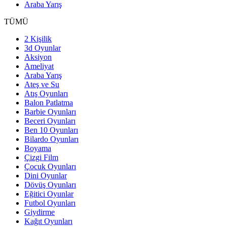
Araba Yarış
TÜMÜ
2 Kişilik
3d Oyunlar
Aksiyon
Ameliyat
Araba Yarış
Ateş ve Su
Atış Oyunları
Balon Patlatma
Barbie Oyunları
Beceri Oyunları
Ben 10 Oyunları
Bilardo Oyunları
Boyama
Çizgi Film
Çocuk Oyunları
Dini Oyunlar
Dövüş Oyunları
Eğitici Oyunlar
Futbol Oyunları
Giydirme
Kağıt Oyunları