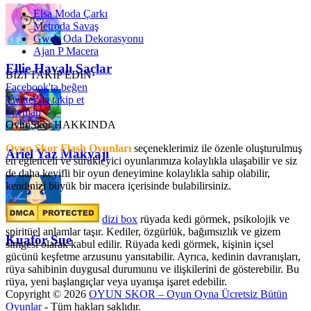
Elsa Moda Çarkı
Metroda Savaş
Gwen Oda Dekorasyonu
Ajan P Macera
Ellie Havalı Saçlar
BİZİ TAKİP EDİN
Facebook'ta beğen
Twitter'da takip et
Sitemap
OyunSkor HAKKINDA
Oyun Skor Flash Oyunları
seçeneklerimiz ile özenle oluşturulmuş
Ariel Yaz Makyajı
en eğlenceli ve sürükleyici oyunlarımıza kolaylıkla ulaşabilir ve siz
de daha keyifli bir oyun deneyimine kolaylıkla sahip olabilir,
kendinizi büyük bir macera içerisinde bulabilirsiniz.
dizi box
rüyada kedi görmek​, psikolojik ve
spiritüel anlamlar taşır. Kediler, özgürlük, bağımsızlık ve gizem
Kuaför Sue
simgesi olarak kabul edilir. Rüyada kedi görmek, kişinin içsel
gücünü keşfetme arzusunu yansıtabilir. Ayrıca, kedinin davranışları,
rüya sahibinin duygusal durumunu ve ilişkilerini de gösterebilir. Bu
rüya, yeni başlangıçlar veya uyanışa işaret edebilir.
Copyright © 2026
OYUN SKOR – Oyun Oyna Ücretsiz Bütün
Oyunlar
- Tüm hakları saklıdır.