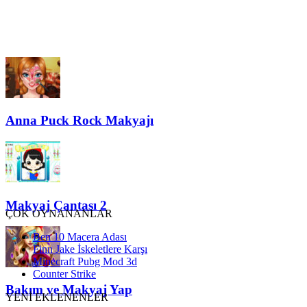
Anna Puck Rock Makyajı
Makyaj Çantası 2
ÇOK OYNANANLAR
Ben 10 Macera Adası
Finn Jake İskeletlere Karşı
Minecraft Pubg Mod 3d
Counter Strike
Bakım ve Makyaj Yap
YENİ EKLENENLER