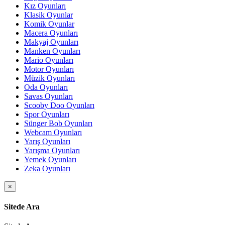
Kız Oyunları
Klasik Oyunlar
Komik Oyunlar
Macera Oyunları
Makyaj Oyunları
Manken Oyunları
Mario Oyunları
Motor Oyunları
Müzik Oyunları
Oda Oyunları
Savas Oyunları
Scooby Doo Oyunları
Spor Oyunları
Sünger Bob Oyunları
Webcam Oyunları
Yarış Oyunları
Yarışma Oyunları
Yemek Oyunları
Zeka Oyunları
×
Sitede Ara