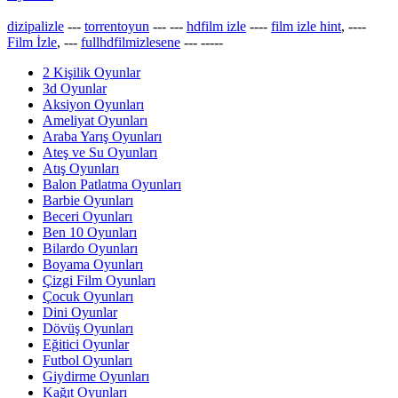
dizipalizle
---
torrentoyun
---
---
hdfilm izle
----
film izle hint
, ----
Film İzle
, ---
fullhdfilmizlesene
---
-----
2 Kişilik Oyunlar
3d Oyunlar
Aksiyon Oyunları
Ameliyat Oyunları
Araba Yarış Oyunları
Ateş ve Su Oyunları
Atış Oyunları
Balon Patlatma Oyunları
Barbie Oyunları
Beceri Oyunları
Ben 10 Oyunları
Bilardo Oyunları
Boyama Oyunları
Çizgi Film Oyunları
Çocuk Oyunları
Dini Oyunlar
Dövüş Oyunları
Eğitici Oyunlar
Futbol Oyunları
Giydirme Oyunları
Kağıt Oyunları