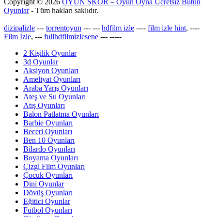
Copyright © 2026
OYUN SKOR – Oyun Oyna Ücretsiz Bütün
Oyunlar
- Tüm hakları saklıdır.
dizipalizle
---
torrentoyun
---
---
hdfilm izle
----
film izle hint
, ----
Film İzle
, ---
fullhdfilmizlesene
---
-----
2 Kişilik Oyunlar
3d Oyunlar
Aksiyon Oyunları
Ameliyat Oyunları
Araba Yarış Oyunları
Ateş ve Su Oyunları
Atış Oyunları
Balon Patlatma Oyunları
Barbie Oyunları
Beceri Oyunları
Ben 10 Oyunları
Bilardo Oyunları
Boyama Oyunları
Çizgi Film Oyunları
Çocuk Oyunları
Dini Oyunlar
Dövüş Oyunları
Eğitici Oyunlar
Futbol Oyunları