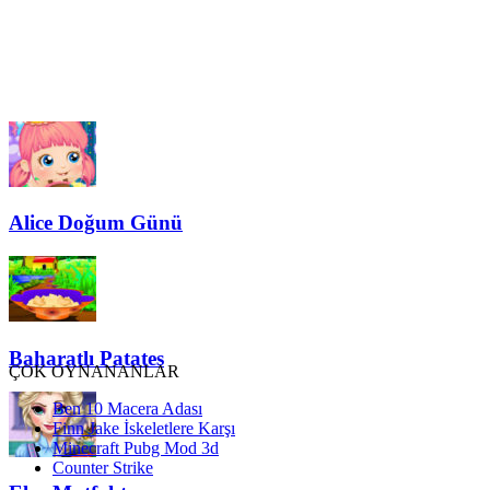
Alice Doğum Günü
Baharatlı Patates
ÇOK OYNANANLAR
Ben 10 Macera Adası
Finn Jake İskeletlere Karşı
Minecraft Pubg Mod 3d
Counter Strike