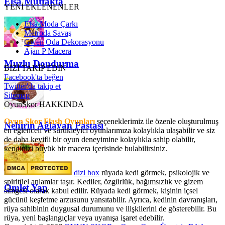
Elsa Mutfakta
YENİ EKLENENLER
Elsa Moda Çarkı
Metroda Savaş
Gwen Oda Dekorasyonu
Ajan P Macera
Muzlu Dondurma
BİZİ TAKİP EDİN
Facebook'ta beğen
Twitter'da takip et
Sitemap
OyunSkor HAKKINDA
Oyun Skor Flash Oyunları
seçeneklerimiz ile özenle oluşturulmuş
Nehirin Ağlayan Pastası
en eğlenceli ve sürükleyici oyunlarımıza kolaylıkla ulaşabilir ve siz
de daha keyifli bir oyun deneyimine kolaylıkla sahip olabilir,
kendinizi büyük bir macera içerisinde bulabilirsiniz.
dizi box
rüyada kedi görmek​, psikolojik ve
spiritüel anlamlar taşır. Kediler, özgürlük, bağımsızlık ve gizem
Omlet Yap
simgesi olarak kabul edilir. Rüyada kedi görmek, kişinin içsel
gücünü keşfetme arzusunu yansıtabilir. Ayrıca, kedinin davranışları,
rüya sahibinin duygusal durumunu ve ilişkilerini de gösterebilir. Bu
rüya, yeni başlangıçlar veya uyanışa işaret edebilir.