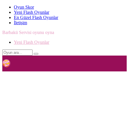
Oyun Skor
Yeni Flash Oyunlar
En Güzel Flash Oyunlar
İletişim
Barbakü Servisi oyunu oyna
Yeni Flash Oyunlar