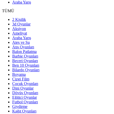
Araba Yarış
TÜMÜ
2 Kişilik
3d Oyunlar
Aksiyon
Ameliyat
Araba Yarış
Ateş ve Su
Atış Oyunları
Balon Patlatma
Barbie Oyunları
Beceri Oyunları
Ben 10 Oyunları
Bilardo Oyunları
Boyama
Çizgi Film
Çocuk Oyunları
Dini Oyunlar
Dövüş Oyunları
Eğitici Oyunlar
Futbol Oyunları
Giydirme
Kağıt Oyunları