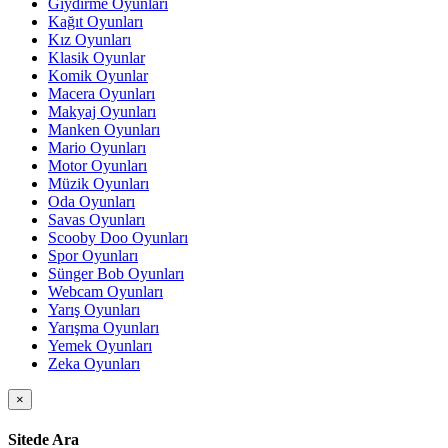
Giydirme Oyunları
Kağıt Oyunları
Kız Oyunları
Klasik Oyunlar
Komik Oyunlar
Macera Oyunları
Makyaj Oyunları
Manken Oyunları
Mario Oyunları
Motor Oyunları
Müzik Oyunları
Oda Oyunları
Savas Oyunları
Scooby Doo Oyunları
Spor Oyunları
Sünger Bob Oyunları
Webcam Oyunları
Yarış Oyunları
Yarışma Oyunları
Yemek Oyunları
Zeka Oyunları
×
Sitede Ara