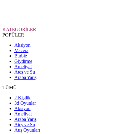
KATEGORİLER
POPÜLER
Aksiyon
Macera
Barbie
Giydirme
Ameliyat
Ateş ve Su
Araba Yarış
TÜMÜ
2 Kişilik
3d Oyunlar
Aksiyon
Ameliyat
Araba Yarış
Ateş ve Su
Atış Oyunları