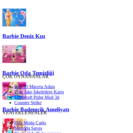
Barbie Deniz Kızı
Barbie Oda Temizliği
ÇOK OYNANANLAR
Ben 10 Macera Adası
Finn Jake İskeletlere Karşı
Minecraft Pubg Mod 3d
Counter Strike
Barbie Bademcik Ameliyatı
YENİ EKLENENLER
Elsa Moda Çarkı
Metroda Savaş