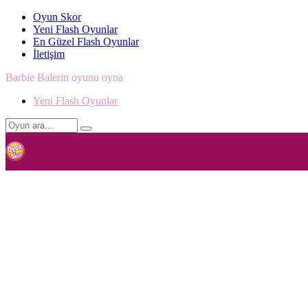
Oyun Skor
Yeni Flash Oyunlar
En Güzel Flash Oyunlar
İletişim
Barbie Balerin oyunu oyna
Yeni Flash Oyunlar