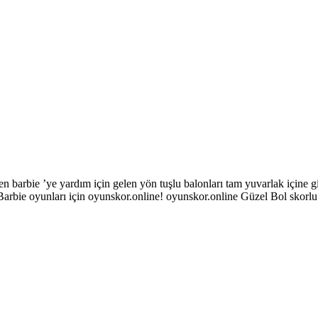
n barbie ’ye yardım için gelen yön tuşlu balonları tam yuvarlak içine 
z. Barbie oyunları için oyunskor.online! oyunskor.online Güzel Bol skorl