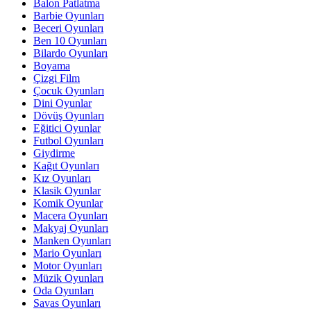
Balon Patlatma
Barbie Oyunları
Beceri Oyunları
Ben 10 Oyunları
Bilardo Oyunları
Boyama
Çizgi Film
Çocuk Oyunları
Dini Oyunlar
Dövüş Oyunları
Eğitici Oyunlar
Futbol Oyunları
Giydirme
Kağıt Oyunları
Kız Oyunları
Klasik Oyunlar
Komik Oyunlar
Macera Oyunları
Makyaj Oyunları
Manken Oyunları
Mario Oyunları
Motor Oyunları
Müzik Oyunları
Oda Oyunları
Savas Oyunları