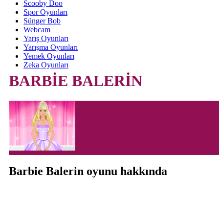
Scooby Doo
Spor Oyunları
Sünger Bob
Webcam
Yarış Oyunları
Yarışma Oyunları
Yemek Oyunları
Zeka Oyunları
BARBİE BALERİN
Barbie Balerin oyunu hakkında