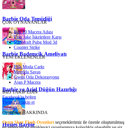
Barbie Oda Temizliği
ÇOK OYNANANLAR
Ben 10 Macera Adası
Finn Jake İskeletlere Karşı
Minecraft Pubg Mod 3d
Counter Strike
Barbie Bademcik Ameliyatı
YENİ EKLENENLER
Elsa Moda Çarkı
Metroda Savaş
Gwen Oda Dekorasyonu
Ajan P Macera
Barbie ve Ariel Düğün Hazırlığı
BİZİ TAKİP EDİN
Facebook'ta beğen
Twitter'da takip et
Sitemap
OyunSkor HAKKINDA
Oyun Skor Flash Oyunları
seçeneklerimiz ile özenle oluşturulmuş
Hostes Barbie
en eğlenceli ve sürükleyici oyunlarımıza kolaylıkla ulaşabilir ve siz