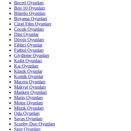
Beceri Oyunları
Ben 10 Oyunları
Bilardo Oyunları
Boyama Oyunları
Çizgi Film Oyunları
Çocuk Oyunları
Dini Oyunlar
Dövüş Oyunları
Eğitici Oyunlar
Futbol Oyunları
Giydirme Oyunları
Kağıt Oyunları
Kız Oyunları
Klasik Oyunlar
Komik Oyunlar
Macera Oyunları
Makyaj Oyunları
Manken Oyunları
Mario Oyunları
Motor Oyunları
Müzik Oyunları
Oda Oyunları
Savas Oyunları
Scooby Doo Oyunları
Spor Oyunları