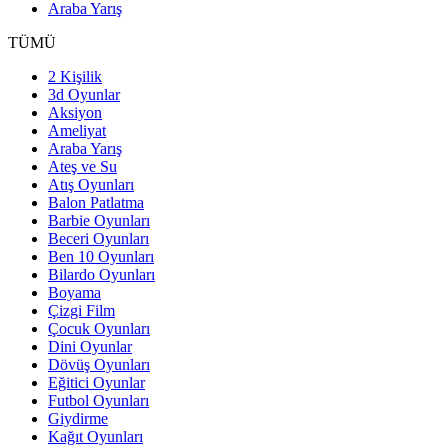
Araba Yarış
TÜMÜ
2 Kişilik
3d Oyunlar
Aksiyon
Ameliyat
Araba Yarış
Ateş ve Su
Atış Oyunları
Balon Patlatma
Barbie Oyunları
Beceri Oyunları
Ben 10 Oyunları
Bilardo Oyunları
Boyama
Çizgi Film
Çocuk Oyunları
Dini Oyunlar
Dövüş Oyunları
Eğitici Oyunlar
Futbol Oyunları
Giydirme
Kağıt Oyunları