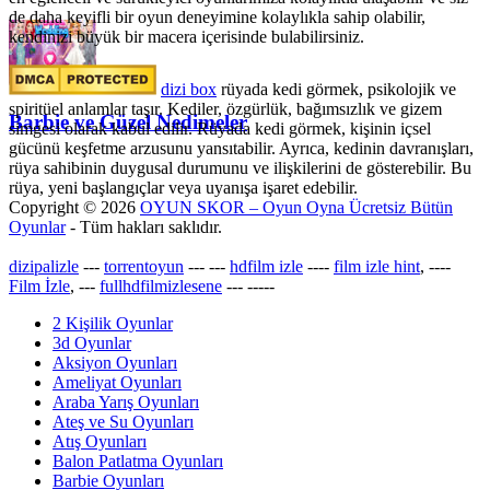
de daha keyifli bir oyun deneyimine kolaylıkla sahip olabilir,
kendinizi büyük bir macera içerisinde bulabilirsiniz.
dizi box
rüyada kedi görmek​, psikolojik ve
spiritüel anlamlar taşır. Kediler, özgürlük, bağımsızlık ve gizem
Barbie ve Güzel Nedimeler
simgesi olarak kabul edilir. Rüyada kedi görmek, kişinin içsel
gücünü keşfetme arzusunu yansıtabilir. Ayrıca, kedinin davranışları,
rüya sahibinin duygusal durumunu ve ilişkilerini de gösterebilir. Bu
rüya, yeni başlangıçlar veya uyanışa işaret edebilir.
Copyright © 2026
OYUN SKOR – Oyun Oyna Ücretsiz Bütün
Oyunlar
- Tüm hakları saklıdır.
dizipalizle
---
torrentoyun
---
---
hdfilm izle
----
film izle hint
, ----
Film İzle
, ---
fullhdfilmizlesene
---
-----
2 Kişilik Oyunlar
3d Oyunlar
Aksiyon Oyunları
Ameliyat Oyunları
Araba Yarış Oyunları
Ateş ve Su Oyunları
Atış Oyunları
Balon Patlatma Oyunları
Barbie Oyunları