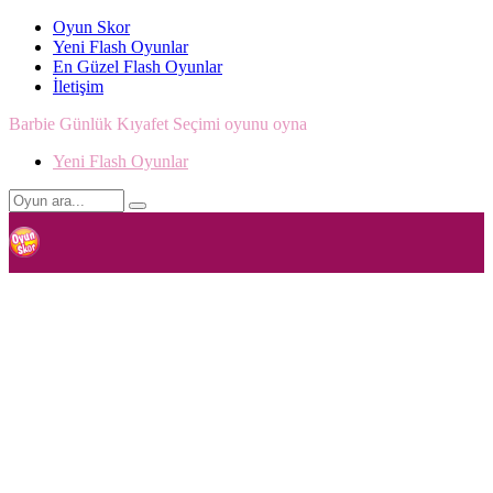
Oyun Skor
Yeni Flash Oyunlar
En Güzel Flash Oyunlar
İletişim
Barbie Günlük Kıyafet Seçimi oyunu oyna
Yeni Flash Oyunlar