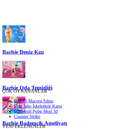
Barbie Deniz Kızı
Barbie Oda Temizliği
ÇOK OYNANANLAR
Ben 10 Macera Adası
Finn Jake İskeletlere Karşı
Minecraft Pubg Mod 3d
Counter Strike
Barbie Bademcik Ameliyatı
YENİ EKLENENLER