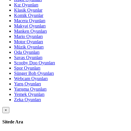
Kız Oyunları
Klasik Oyunlar
Komik Oyunlar
Macera Oyunları
Makyaj Oyunları
Manken Oyunları
Mario Oyunları
Motor Oyunları
Müzik Oyunları
Oda Oyunları
Savas Oyunları
Scooby Doo Oyunları
Spor Oyunları
Sünger Bob Oyunları
Webcam Oyunları
Yarış Oyunları
Yarışma Oyunları
Yemek Oyunları
Zeka Oyunları
×
Sitede Ara