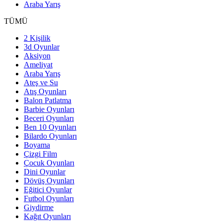
Araba Yarış
TÜMÜ
2 Kişilik
3d Oyunlar
Aksiyon
Ameliyat
Araba Yarış
Ateş ve Su
Atış Oyunları
Balon Patlatma
Barbie Oyunları
Beceri Oyunları
Ben 10 Oyunları
Bilardo Oyunları
Boyama
Çizgi Film
Çocuk Oyunları
Dini Oyunlar
Dövüş Oyunları
Eğitici Oyunlar
Futbol Oyunları
Giydirme
Kağıt Oyunları