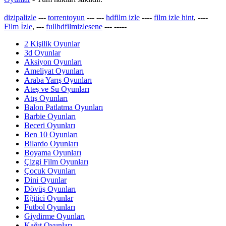
dizipalizle
---
torrentoyun
---
---
hdfilm izle
----
film izle hint
, ----
Film İzle
, ---
fullhdfilmizlesene
---
-----
2 Kişilik Oyunlar
3d Oyunlar
Aksiyon Oyunları
Ameliyat Oyunları
Araba Yarış Oyunları
Ateş ve Su Oyunları
Atış Oyunları
Balon Patlatma Oyunları
Barbie Oyunları
Beceri Oyunları
Ben 10 Oyunları
Bilardo Oyunları
Boyama Oyunları
Çizgi Film Oyunları
Çocuk Oyunları
Dini Oyunlar
Dövüş Oyunları
Eğitici Oyunlar
Futbol Oyunları
Giydirme Oyunları
Kağıt Oyunları