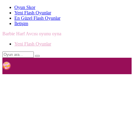
Oyun Skor
Yeni Flash Oyunlar
En Güzel Flash Oyunlar
İletişim
Barbie Harf Avcısı oyunu oyna
Yeni Flash Oyunlar