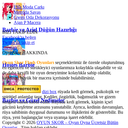
Elsa Moda Çarkı
Metroda Savaş
Gwen Oda Dekorasyonu
Ajan P Macera
Barbie ve Ariel Düğün Hazırlığı
BİZİ TAKİP EDİN
Facebook'ta beğen
Twitter'da takip et
Sitemap
OyunSkor HAKKINDA
Oyun Skor Flash Oyunları
seçeneklerimiz ile özenle oluşturulmuş
Hostes Barbie
en eğlenceli ve sürükleyici oyunlarımıza kolaylıkla ulaşabilir ve siz
de daha keyifli bir oyun deneyimine kolaylıkla sahip olabilir,
kendinizi büyük bir macera içerisinde bulabilirsiniz.
dizi box
rüyada kedi görmek​, psikolojik ve
spiritüel anlamlar taşır. Kediler, özgürlük, bağımsızlık ve gizem
Barbie ve Güzel Nedimeler
simgesi olarak kabul edilir. Rüyada kedi görmek, kişinin içsel
gücünü keşfetme arzusunu yansıtabilir. Ayrıca, kedinin davranışları,
rüya sahibinin duygusal durumunu ve ilişkilerini de gösterebilir. Bu
rüya, yeni başlangıçlar veya uyanışa işaret edebilir.
Copyright © 2026
OYUN SKOR – Oyun Oyna Ücretsiz Bütün
Oyunlar
- Tüm hakları saklıdır.