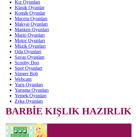
Kız Oyunları
Klasik Oyunlar
Komik Oyunlar
Macera Oyunları
Makyaj Oyunları
Manken Oyunları
Mario Oyunları
Motor Oyunları
Müzik Oyunları
Oda Oyunları
Savas Oyunları
Scooby Doo
Spor Oyunları
Sünger Bob
Webcam
Yarış Oyunları
Yarışma Oyunları
Yemek Oyunları
Zeka Oyunları
BARBİE KIŞLIK HAZIRLIK