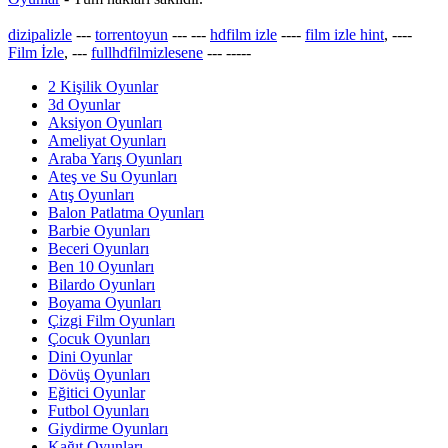
dizipalizle
---
torrentoyun
---
---
hdfilm izle
----
film izle hint
, ----
Film İzle
, ---
fullhdfilmizlesene
---
-----
2 Kişilik Oyunlar
3d Oyunlar
Aksiyon Oyunları
Ameliyat Oyunları
Araba Yarış Oyunları
Ateş ve Su Oyunları
Atış Oyunları
Balon Patlatma Oyunları
Barbie Oyunları
Beceri Oyunları
Ben 10 Oyunları
Bilardo Oyunları
Boyama Oyunları
Çizgi Film Oyunları
Çocuk Oyunları
Dini Oyunlar
Dövüş Oyunları
Eğitici Oyunlar
Futbol Oyunları
Giydirme Oyunları
Kağıt Oyunları