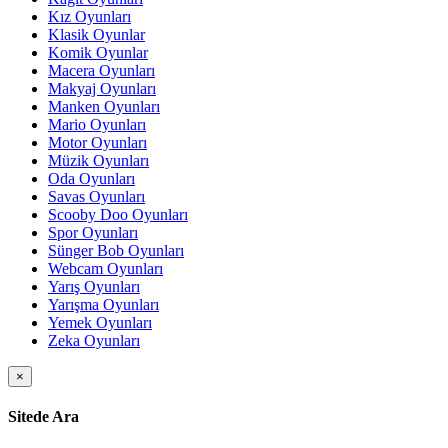
Kız Oyunları
Klasik Oyunlar
Komik Oyunlar
Macera Oyunları
Makyaj Oyunları
Manken Oyunları
Mario Oyunları
Motor Oyunları
Müzik Oyunları
Oda Oyunları
Savas Oyunları
Scooby Doo Oyunları
Spor Oyunları
Sünger Bob Oyunları
Webcam Oyunları
Yarış Oyunları
Yarışma Oyunları
Yemek Oyunları
Zeka Oyunları
×
Sitede Ara