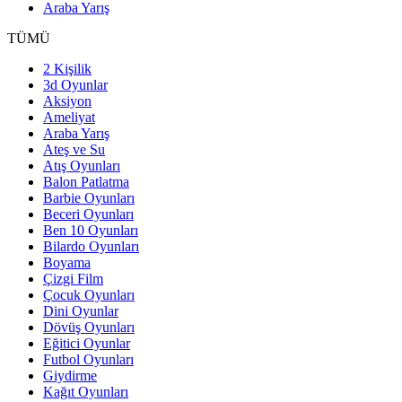
Araba Yarış
TÜMÜ
2 Kişilik
3d Oyunlar
Aksiyon
Ameliyat
Araba Yarış
Ateş ve Su
Atış Oyunları
Balon Patlatma
Barbie Oyunları
Beceri Oyunları
Ben 10 Oyunları
Bilardo Oyunları
Boyama
Çizgi Film
Çocuk Oyunları
Dini Oyunlar
Dövüş Oyunları
Eğitici Oyunlar
Futbol Oyunları
Giydirme
Kağıt Oyunları