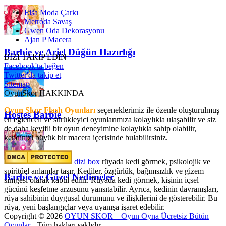
Elsa Moda Çarkı
Metroda Savaş
Gwen Oda Dekorasyonu
Ajan P Macera
Barbie ve Ariel Düğün Hazırlığı
BİZİ TAKİP EDİN
Facebook'ta beğen
Twitter'da takip et
Sitemap
OyunSkor HAKKINDA
Oyun Skor Flash Oyunları
seçeneklerimiz ile özenle oluşturulmuş
Hostes Barbie
en eğlenceli ve sürükleyici oyunlarımıza kolaylıkla ulaşabilir ve siz
de daha keyifli bir oyun deneyimine kolaylıkla sahip olabilir,
kendinizi büyük bir macera içerisinde bulabilirsiniz.
dizi box
rüyada kedi görmek​, psikolojik ve
spiritüel anlamlar taşır. Kediler, özgürlük, bağımsızlık ve gizem
Barbie ve Güzel Nedimeler
simgesi olarak kabul edilir. Rüyada kedi görmek, kişinin içsel
gücünü keşfetme arzusunu yansıtabilir. Ayrıca, kedinin davranışları,
rüya sahibinin duygusal durumunu ve ilişkilerini de gösterebilir. Bu
rüya, yeni başlangıçlar veya uyanışa işaret edebilir.
Copyright © 2026
OYUN SKOR – Oyun Oyna Ücretsiz Bütün
Oyunlar
- Tüm hakları saklıdır.