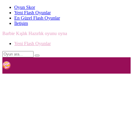
Oyun Skor
Yeni Flash Oyunlar
En Güzel Flash Oyunlar
İletişim
Barbie Kışlık Hazırlık oyunu oyna
Yeni Flash Oyunlar