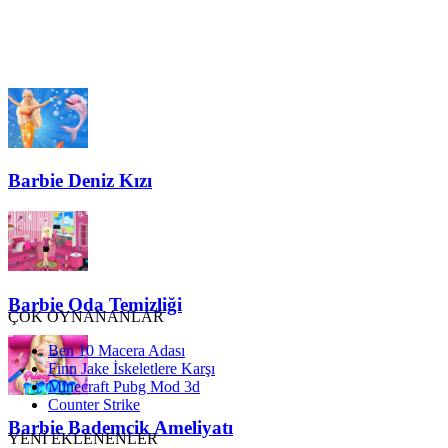
Barbie Deniz Kızı
Barbie Oda Temizliği
ÇOK OYNANANLAR
Ben 10 Macera Adası
Finn Jake İskeletlere Karşı
Minecraft Pubg Mod 3d
Counter Strike
Barbie Bademcik Ameliyatı
YENİ EKLENENLER