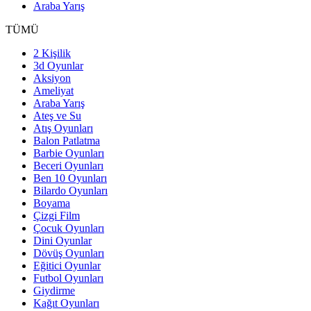
Araba Yarış
TÜMÜ
2 Kişilik
3d Oyunlar
Aksiyon
Ameliyat
Araba Yarış
Ateş ve Su
Atış Oyunları
Balon Patlatma
Barbie Oyunları
Beceri Oyunları
Ben 10 Oyunları
Bilardo Oyunları
Boyama
Çizgi Film
Çocuk Oyunları
Dini Oyunlar
Dövüş Oyunları
Eğitici Oyunlar
Futbol Oyunları
Giydirme
Kağıt Oyunları