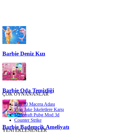
Barbie Deniz Kızı
Barbie Oda Temizliği
ÇOK OYNANANLAR
Ben 10 Macera Adası
Finn Jake İskeletlere Karşı
Minecraft Pubg Mod 3d
Counter Strike
Barbie Bademcik Ameliyatı
YENİ EKLENENLER