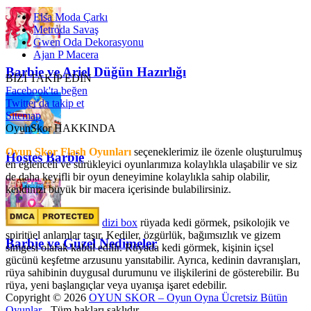
Elsa Moda Çarkı
Metroda Savaş
Gwen Oda Dekorasyonu
Ajan P Macera
Barbie ve Ariel Düğün Hazırlığı
BİZİ TAKİP EDİN
Facebook'ta beğen
Twitter'da takip et
Sitemap
OyunSkor HAKKINDA
Oyun Skor Flash Oyunları
seçeneklerimiz ile özenle oluşturulmuş
Hostes Barbie
en eğlenceli ve sürükleyici oyunlarımıza kolaylıkla ulaşabilir ve siz
de daha keyifli bir oyun deneyimine kolaylıkla sahip olabilir,
kendinizi büyük bir macera içerisinde bulabilirsiniz.
dizi box
rüyada kedi görmek​, psikolojik ve
spiritüel anlamlar taşır. Kediler, özgürlük, bağımsızlık ve gizem
Barbie ve Güzel Nedimeler
simgesi olarak kabul edilir. Rüyada kedi görmek, kişinin içsel
gücünü keşfetme arzusunu yansıtabilir. Ayrıca, kedinin davranışları,
rüya sahibinin duygusal durumunu ve ilişkilerini de gösterebilir. Bu
rüya, yeni başlangıçlar veya uyanışa işaret edebilir.
Copyright © 2026
OYUN SKOR – Oyun Oyna Ücretsiz Bütün
Oyunlar
- Tüm hakları saklıdır.