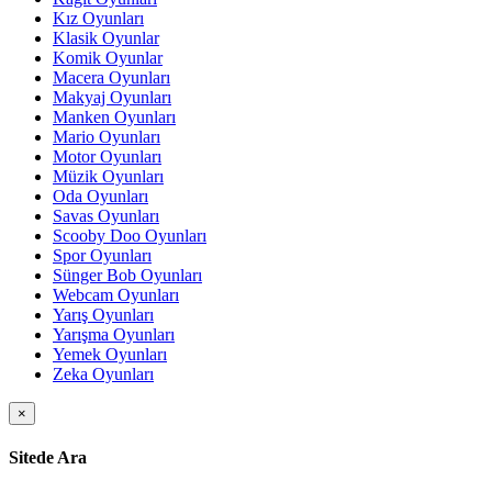
Kız Oyunları
Klasik Oyunlar
Komik Oyunlar
Macera Oyunları
Makyaj Oyunları
Manken Oyunları
Mario Oyunları
Motor Oyunları
Müzik Oyunları
Oda Oyunları
Savas Oyunları
Scooby Doo Oyunları
Spor Oyunları
Sünger Bob Oyunları
Webcam Oyunları
Yarış Oyunları
Yarışma Oyunları
Yemek Oyunları
Zeka Oyunları
×
Sitede Ara