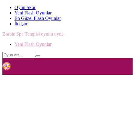
Oyun Skor
Yeni Flash Oyunlar
En Güzel Flash Oyunlar
İletişim
Barbie Spa Terapisi oyunu oyna
Yeni Flash Oyunlar