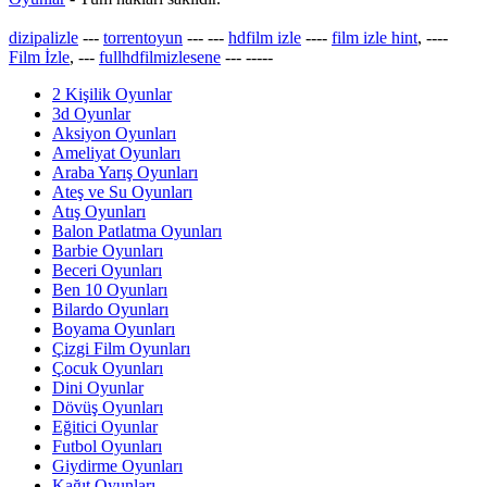
dizipalizle
---
torrentoyun
---
---
hdfilm izle
----
film izle hint
, ----
Film İzle
, ---
fullhdfilmizlesene
---
-----
2 Kişilik Oyunlar
3d Oyunlar
Aksiyon Oyunları
Ameliyat Oyunları
Araba Yarış Oyunları
Ateş ve Su Oyunları
Atış Oyunları
Balon Patlatma Oyunları
Barbie Oyunları
Beceri Oyunları
Ben 10 Oyunları
Bilardo Oyunları
Boyama Oyunları
Çizgi Film Oyunları
Çocuk Oyunları
Dini Oyunlar
Dövüş Oyunları
Eğitici Oyunlar
Futbol Oyunları
Giydirme Oyunları
Kağıt Oyunları