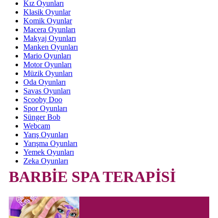
Kız Oyunları
Klasik Oyunlar
Komik Oyunlar
Macera Oyunları
Makyaj Oyunları
Manken Oyunları
Mario Oyunları
Motor Oyunları
Müzik Oyunları
Oda Oyunları
Savas Oyunları
Scooby Doo
Spor Oyunları
Sünger Bob
Webcam
Yarış Oyunları
Yarışma Oyunları
Yemek Oyunları
Zeka Oyunları
BARBİE SPA TERAPİSİ