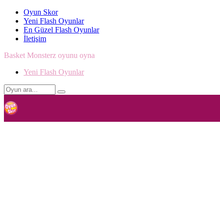
Oyun Skor
Yeni Flash Oyunlar
En Güzel Flash Oyunlar
İletişim
Basket Monsterz oyunu oyna
Yeni Flash Oyunlar