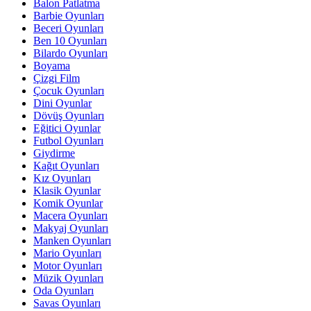
Balon Patlatma
Barbie Oyunları
Beceri Oyunları
Ben 10 Oyunları
Bilardo Oyunları
Boyama
Çizgi Film
Çocuk Oyunları
Dini Oyunlar
Dövüş Oyunları
Eğitici Oyunlar
Futbol Oyunları
Giydirme
Kağıt Oyunları
Kız Oyunları
Klasik Oyunlar
Komik Oyunlar
Macera Oyunları
Makyaj Oyunları
Manken Oyunları
Mario Oyunları
Motor Oyunları
Müzik Oyunları
Oda Oyunları
Savas Oyunları