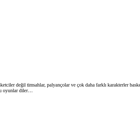
ketciler değil timsahlar, palyançolar ve çok daha farklı karakterler b
lu oyunlar diler…