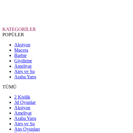
KATEGORİLER
POPÜLER
Aksiyon
Macera
Barbie
Giydirme
Ameliyat
Ateş ve Su
Araba Yarış
TÜMÜ
2 Kişilik
3d Oyunlar
Aksiyon
Ameliyat
Araba Yarış
Ateş ve Su
Atış Oyunları