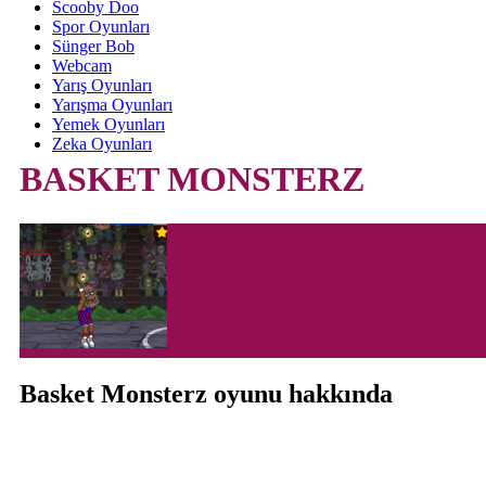
Scooby Doo
Spor Oyunları
Sünger Bob
Webcam
Yarış Oyunları
Yarışma Oyunları
Yemek Oyunları
Zeka Oyunları
BASKET MONSTERZ
Basket Monsterz oyunu hakkında