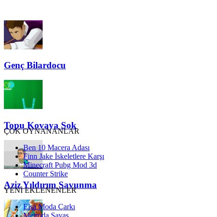
Genç Bilardocu
Topu Kovaya Sok
ÇOK OYNANANLAR
Ben 10 Macera Adası
Finn Jake İskeletlere Karşı
Minecraft Pubg Mod 3d
Counter Strike
Aziz Yıldırım Savunma
YENİ EKLENENLER
Elsa Moda Çarkı
Metroda Savaş