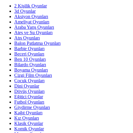
2 Kişilik Oyunlar
3d Oyunlar
Aksiyon Oyunları
Ameliyat Oyunları
Araba Yarış Oyunları
Ateş ve Su Oyunları
Atış Oyunları
Balon Patlatma Oyunları
Barbie Oyunları
Beceri Oyunları
Ben 10 Oyunları
Bilardo Oyunları
Boyama Oyunları
Çizgi Film Oyunları
Çocuk Oyunları
Dini Oyunlar
Dövüş Oyunları
Eğitici Oyunlar
Futbol Oyunları
Giydirme Oyunları
Kağıt Oyunları
Kız Oyunları
Klasik Oyunlar
Komik Oyunlar