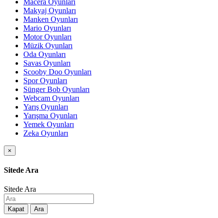
Macera Oyunları
Makyaj Oyunları
Manken Oyunları
Mario Oyunları
Motor Oyunları
Müzik Oyunları
Oda Oyunları
Savas Oyunları
Scooby Doo Oyunları
Spor Oyunları
Sünger Bob Oyunları
Webcam Oyunları
Yarış Oyunları
Yarışma Oyunları
Yemek Oyunları
Zeka Oyunları
×
Sitede Ara
Sitede Ara
Kapat
Ara