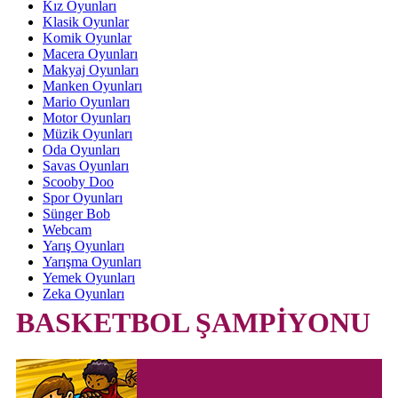
Kız Oyunları
Klasik Oyunlar
Komik Oyunlar
Macera Oyunları
Makyaj Oyunları
Manken Oyunları
Mario Oyunları
Motor Oyunları
Müzik Oyunları
Oda Oyunları
Savas Oyunları
Scooby Doo
Spor Oyunları
Sünger Bob
Webcam
Yarış Oyunları
Yarışma Oyunları
Yemek Oyunları
Zeka Oyunları
BASKETBOL ŞAMPİYONU