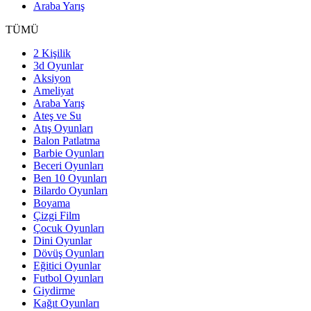
Araba Yarış
TÜMÜ
2 Kişilik
3d Oyunlar
Aksiyon
Ameliyat
Araba Yarış
Ateş ve Su
Atış Oyunları
Balon Patlatma
Barbie Oyunları
Beceri Oyunları
Ben 10 Oyunları
Bilardo Oyunları
Boyama
Çizgi Film
Çocuk Oyunları
Dini Oyunlar
Dövüş Oyunları
Eğitici Oyunlar
Futbol Oyunları
Giydirme
Kağıt Oyunları