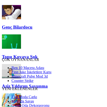
Genç Bilardocu
Topu Kovaya Sok
ÇOK OYNANANLAR
Ben 10 Macera Adası
Finn Jake İskeletlere Karşı
Minecraft Pubg Mod 3d
Counter Strike
Aziz Yıldırım Savunma
YENİ EKLENENLER
Elsa Moda Çarkı
Metroda Savaş
Gwen Oda Dekorasyonu