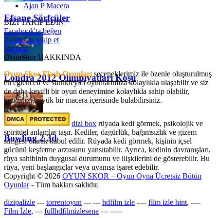
Ajan P Macera
Efsane Sörfçüler
BİZİ TAKİP EDİN
Facebook'ta beğen
Twitter'da takip et
Sitemap
OyunSkor HAKKINDA
Oyun Skor Flash Oyunları
seçeneklerimiz ile özenle oluşturulmuş
Londra 2012 Olimpiyatları Koşu
en eğlenceli ve sürükleyici oyunlarımıza kolaylıkla ulaşabilir ve siz
de daha keyifli bir oyun deneyimine kolaylıkla sahip olabilir,
kendinizi büyük bir macera içerisinde bulabilirsiniz.
dizi box
rüyada kedi görmek​, psikolojik ve
spiritüel anlamlar taşır. Kediler, özgürlük, bağımsızlık ve gizem
Bowling 2 3d
simgesi olarak kabul edilir. Rüyada kedi görmek, kişinin içsel
gücünü keşfetme arzusunu yansıtabilir. Ayrıca, kedinin davranışları,
rüya sahibinin duygusal durumunu ve ilişkilerini de gösterebilir. Bu
rüya, yeni başlangıçlar veya uyanışa işaret edebilir.
Copyright © 2026
OYUN SKOR – Oyun Oyna Ücretsiz Bütün
Oyunlar
- Tüm hakları saklıdır.
dizipalizle
---
torrentoyun
---
---
hdfilm izle
----
film izle hint
, ----
Film İzle
, ---
fullhdfilmizlesene
---
-----