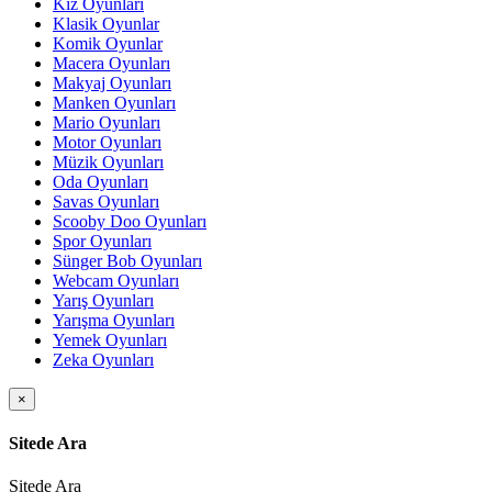
Kız Oyunları
Klasik Oyunlar
Komik Oyunlar
Macera Oyunları
Makyaj Oyunları
Manken Oyunları
Mario Oyunları
Motor Oyunları
Müzik Oyunları
Oda Oyunları
Savas Oyunları
Scooby Doo Oyunları
Spor Oyunları
Sünger Bob Oyunları
Webcam Oyunları
Yarış Oyunları
Yarışma Oyunları
Yemek Oyunları
Zeka Oyunları
×
Sitede Ara
Sitede Ara