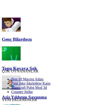
Genç Bilardocu
Topu Kovaya Sok
ÇOK OYNANANLAR
Ben 10 Macera Adası
Finn Jake İskeletlere Karşı
Minecraft Pubg Mod 3d
Counter Strike
Aziz Yıldırım Savunma
YENİ EKLENENLER