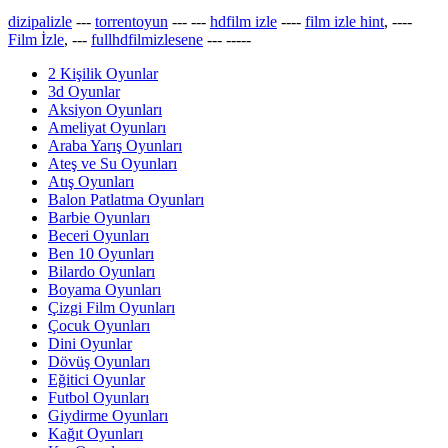
dizipalizle
---
torrentoyun
---
---
hdfilm izle
----
film izle hint
, ----
Film İzle
, ---
fullhdfilmizlesene
---
-----
2 Kişilik Oyunlar
3d Oyunlar
Aksiyon Oyunları
Ameliyat Oyunları
Araba Yarış Oyunları
Ateş ve Su Oyunları
Atış Oyunları
Balon Patlatma Oyunları
Barbie Oyunları
Beceri Oyunları
Ben 10 Oyunları
Bilardo Oyunları
Boyama Oyunları
Çizgi Film Oyunları
Çocuk Oyunları
Dini Oyunlar
Dövüş Oyunları
Eğitici Oyunlar
Futbol Oyunları
Giydirme Oyunları
Kağıt Oyunları