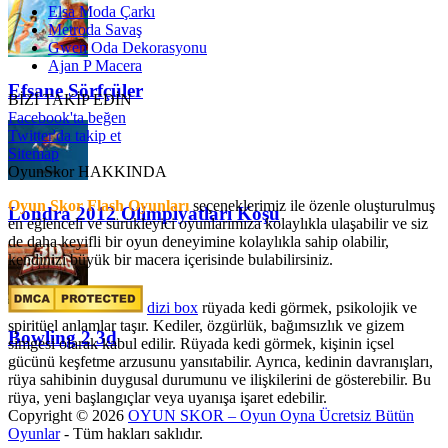
Elsa Moda Çarkı
Metroda Savaş
Gwen Oda Dekorasyonu
Ajan P Macera
Efsane Sörfçüler
BİZİ TAKİP EDİN
Facebook'ta beğen
Twitter'da takip et
Sitemap
OyunSkor HAKKINDA
Oyun Skor Flash Oyunları
seçeneklerimiz ile özenle oluşturulmuş
Londra 2012 Olimpiyatları Koşu
en eğlenceli ve sürükleyici oyunlarımıza kolaylıkla ulaşabilir ve siz
de daha keyifli bir oyun deneyimine kolaylıkla sahip olabilir,
kendinizi büyük bir macera içerisinde bulabilirsiniz.
dizi box
rüyada kedi görmek​, psikolojik ve
spiritüel anlamlar taşır. Kediler, özgürlük, bağımsızlık ve gizem
Bowling 2 3d
simgesi olarak kabul edilir. Rüyada kedi görmek, kişinin içsel
gücünü keşfetme arzusunu yansıtabilir. Ayrıca, kedinin davranışları,
rüya sahibinin duygusal durumunu ve ilişkilerini de gösterebilir. Bu
rüya, yeni başlangıçlar veya uyanışa işaret edebilir.
Copyright © 2026
OYUN SKOR – Oyun Oyna Ücretsiz Bütün
Oyunlar
- Tüm hakları saklıdır.