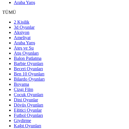
Araba Yarış
TÜMÜ
2 Kişilik
3d Oyunlar
Aksiyon
Ameliyat
Araba Yarış
Ateş ve Su
Atış Oyunları
Balon Patlatma
Barbie Oyunları
Beceri Oyunları
Ben 10 Oyunları
Bilardo Oyunları
Boyama
Çizgi Film
Çocuk Oyunları
Dini Oyunlar
Dövüş Oyunları
Eğitici Oyunlar
Futbol Oyunları
Giydirme
Kağıt Oyunları