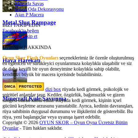
Metroda Savaş
Gwen Oda Dekorasyonu
Ajan P Macera
Metal Slug Rampage
BİZİ TAKİP EDİN
Facebook'ta beğen
Twitter'da takip et
Sitemap
OyunSkor HAKKINDA
Oyun Skor Flash Oyunları
seçeneklerimiz ile özenle oluşturulmuş
Hava Harekatı
en eğlenceli ve sürükleyici oyunlarımıza kolaylıkla ulaşabilir ve siz
de daha keyifli bir oyun deneyimine kolaylıkla sahip olabilir,
kendinizi büyük bir macera içerisinde bulabilirsiniz.
dizi box
rüyada kedi görmek​, psikolojik ve
spiritüel anlamlar taşır. Kediler, özgürlük, bağımsızlık ve gizem
Minecraft Kule Savunma
simgesi olarak kabul edilir. Rüyada kedi görmek, kişinin içsel
gücünü keşfetme arzusunu yansıtabilir. Ayrıca, kedinin davranışları,
rüya sahibinin duygusal durumunu ve ilişkilerini de gösterebilir. Bu
rüya, yeni başlangıçlar veya uyanışa işaret edebilir.
Copyright © 2026
OYUN SKOR – Oyun Oyna Ücretsiz Bütün
Oyunlar
- Tüm hakları saklıdır.