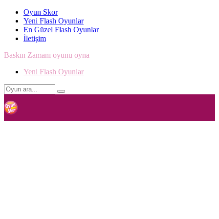
Oyun Skor
Yeni Flash Oyunlar
En Güzel Flash Oyunlar
İletişim
Baskın Zamanı oyunu oyna
Yeni Flash Oyunlar