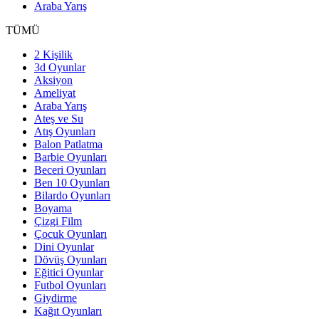
Araba Yarış
TÜMÜ
2 Kişilik
3d Oyunlar
Aksiyon
Ameliyat
Araba Yarış
Ateş ve Su
Atış Oyunları
Balon Patlatma
Barbie Oyunları
Beceri Oyunları
Ben 10 Oyunları
Bilardo Oyunları
Boyama
Çizgi Film
Çocuk Oyunları
Dini Oyunlar
Dövüş Oyunları
Eğitici Oyunlar
Futbol Oyunları
Giydirme
Kağıt Oyunları