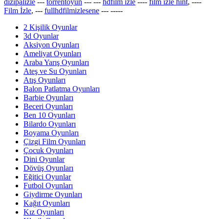
dizipalizle
---
torrentoyun
---
---
hdfilm izle
----
film izle hint
, ----
Film İzle
, ---
fullhdfilmizlesene
---
-----
2 Kişilik Oyunlar
3d Oyunlar
Aksiyon Oyunları
Ameliyat Oyunları
Araba Yarış Oyunları
Ateş ve Su Oyunları
Atış Oyunları
Balon Patlatma Oyunları
Barbie Oyunları
Beceri Oyunları
Ben 10 Oyunları
Bilardo Oyunları
Boyama Oyunları
Çizgi Film Oyunları
Çocuk Oyunları
Dini Oyunlar
Dövüş Oyunları
Eğitici Oyunlar
Futbol Oyunları
Giydirme Oyunları
Kağıt Oyunları
Kız Oyunları