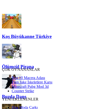
Koş Büyükanne Türkiye
Ölümcül Pirana
ÇOK OYNANANLAR
Ben 10 Macera Adası
Finn Jake İskeletlere Karşı
Minecraft Pubg Mod 3d
Counter Strike
Buzda Dans
YENİ EKLENENLER
Elsa Moda Çarkı