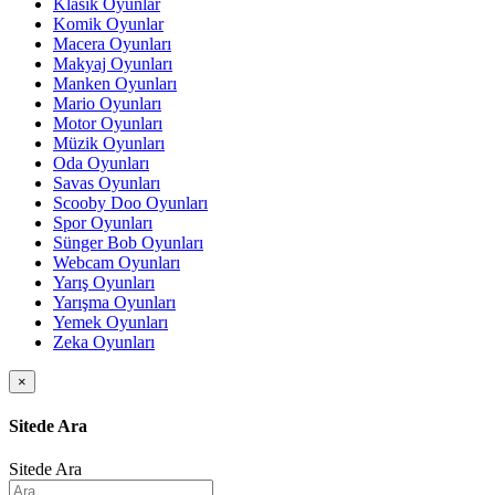
Klasik Oyunlar
Komik Oyunlar
Macera Oyunları
Makyaj Oyunları
Manken Oyunları
Mario Oyunları
Motor Oyunları
Müzik Oyunları
Oda Oyunları
Savas Oyunları
Scooby Doo Oyunları
Spor Oyunları
Sünger Bob Oyunları
Webcam Oyunları
Yarış Oyunları
Yarışma Oyunları
Yemek Oyunları
Zeka Oyunları
×
Sitede Ara
Sitede Ara