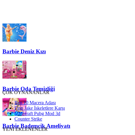
Barbie Deniz Kızı
Barbie Oda Temizliği
ÇOK OYNANANLAR
Ben 10 Macera Adası
Finn Jake İskeletlere Karşı
Minecraft Pubg Mod 3d
Counter Strike
Barbie Bademcik Ameliyatı
YENİ EKLENENLER