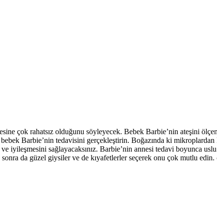
ne çok rahatsız olduğunu söyleyecek. Bebek Barbie’nin ateşini ölçen 
bek Barbie’nin tedavisini gerçekleştirin. Boğazında ki mikroplardan ku
k ve iyileşmesini sağlayacaksınız. Barbie’nin annesi tedavi boyunca usl
 sonra da güzel giysiler ve de kıyafetlerler seçerek onu çok mutlu edi