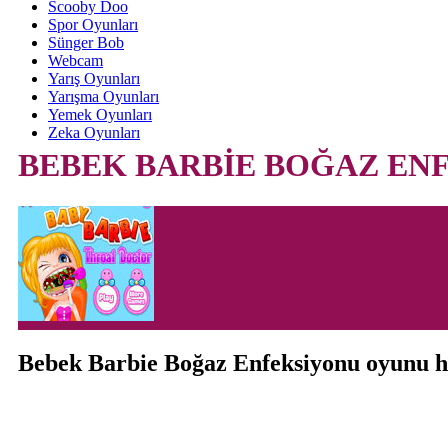
Scooby Doo
Spor Oyunları
Sünger Bob
Webcam
Yarış Oyunları
Yarışma Oyunları
Yemek Oyunları
Zeka Oyunları
BEBEK BARBİE BOĞAZ EN
Bebek Barbie Boğaz Enfeksiyonu oyunu 