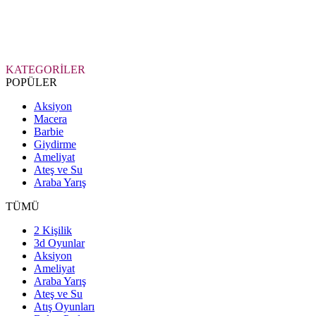
KATEGORİLER
POPÜLER
Aksiyon
Macera
Barbie
Giydirme
Ameliyat
Ateş ve Su
Araba Yarış
TÜMÜ
2 Kişilik
3d Oyunlar
Aksiyon
Ameliyat
Araba Yarış
Ateş ve Su
Atış Oyunları