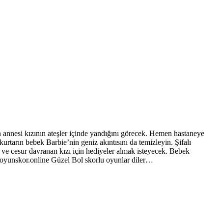
annesi kızının ateşler içinde yandığını görecek. Hemen hastaneye
rtarın bebek Barbie’nin geniz akıntısını da temizleyin. Şifalı
u ve cesur davranan kızı için hediyeler almak isteyecek. Bebek
n. oyunskor.online Güzel Bol skorlu oyunlar diler…