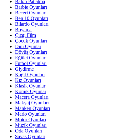
Balon Patlatma
Barbie Oyunları
Beceri Oyunları
Ben 10 Oyunları
Bilardo Oyunları
Boyama
Çizgi Film
Çocuk Oyunları
Dini Oyunlar
Dövüş Oyunları
Eğitici Oyunlar
Futbol Oyunları
Giydirme
Kağıt Oyunları
Kız Oyunları
Klasik Oyunlar
Komik Oyunlar
Macera Oyunları
Makyaj Oyunları
Manken Oyunları
Mario Oyunları
Motor Oyunları
Müzik Oyunları
Oda Oyunları
Savas Oyunları