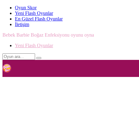
Oyun Skor
Yeni Flash Oyunlar
En Güzel Flash Oyunlar
İletişim
Bebek Barbie Boğaz Enfeksiyonu oyunu oyna
Yeni Flash Oyunlar