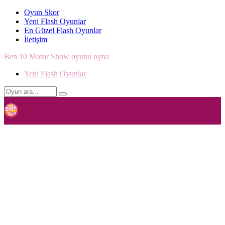
Oyun Skor
Yeni Flash Oyunlar
En Güzel Flash Oyunlar
İletişim
Ben 10 Motor Show oyunu oyna
Yeni Flash Oyunlar