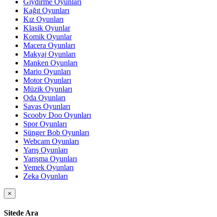
Giydirme Oyunları
Kağıt Oyunları
Kız Oyunları
Klasik Oyunlar
Komik Oyunlar
Macera Oyunları
Makyaj Oyunları
Manken Oyunları
Mario Oyunları
Motor Oyunları
Müzik Oyunları
Oda Oyunları
Savas Oyunları
Scooby Doo Oyunları
Spor Oyunları
Sünger Bob Oyunları
Webcam Oyunları
Yarış Oyunları
Yarışma Oyunları
Yemek Oyunları
Zeka Oyunları
×
Sitede Ara