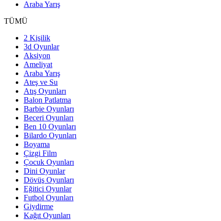
Araba Yarış
TÜMÜ
2 Kişilik
3d Oyunlar
Aksiyon
Ameliyat
Araba Yarış
Ateş ve Su
Atış Oyunları
Balon Patlatma
Barbie Oyunları
Beceri Oyunları
Ben 10 Oyunları
Bilardo Oyunları
Boyama
Çizgi Film
Çocuk Oyunları
Dini Oyunlar
Dövüş Oyunları
Eğitici Oyunlar
Futbol Oyunları
Giydirme
Kağıt Oyunları