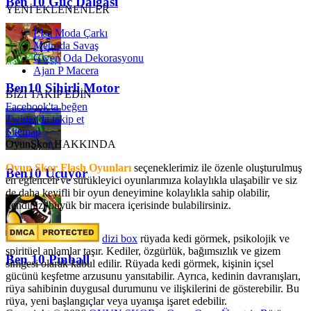
Ben 10 Güç Dalgası
YENİ EKLENENLER
Elsa Moda Çarkı
Metroda Savaş
Gwen Oda Dekorasyonu
Ajan P Macera
Ben10 Sihirli Motor
BİZİ TAKİP EDİN
Facebook'ta beğen
Twitter'da takip et
Sitemap
OyunSkor HAKKINDA
Oyun Skor Flash Oyunları
seçeneklerimiz ile özenle oluşturulmuş
Ben10 Uçuyor
en eğlenceli ve sürükleyici oyunlarımıza kolaylıkla ulaşabilir ve siz
de daha keyifli bir oyun deneyimine kolaylıkla sahip olabilir,
kendinizi büyük bir macera içerisinde bulabilirsiniz.
dizi box
rüyada kedi görmek​, psikolojik ve
spiritüel anlamlar taşır. Kediler, özgürlük, bağımsızlık ve gizem
Ben 10 Pinball
simgesi olarak kabul edilir. Rüyada kedi görmek, kişinin içsel
gücünü keşfetme arzusunu yansıtabilir. Ayrıca, kedinin davranışları,
rüya sahibinin duygusal durumunu ve ilişkilerini de gösterebilir. Bu
rüya, yeni başlangıçlar veya uyanışa işaret edebilir.