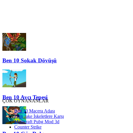
Ben 10 Sokak Dövüşü
Ben 10 Avcı Tepesi
ÇOK OYNANANLAR
Ben 10 Macera Adası
Finn Jake İskeletlere Karşı
Minecraft Pubg Mod 3d
Counter Strike