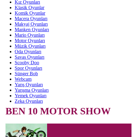
Kız Oyunları
Klasik Oyunlar
Komik Oyunlar
Macera Oyunları
Makyaj Oyunları
Manken Oyunları
Mario Oyunları
Motor Oyunları
Müzik Oyunları
Oda Oyunları
Savas Oyunları
Scooby Doo
Spor Oyunları
Sünger Bob
Webcam
Yarış Oyunları
Yarışma Oyunları
Yemek Oyunları
Zeka Oyunları
BEN 10 MOTOR SHOW