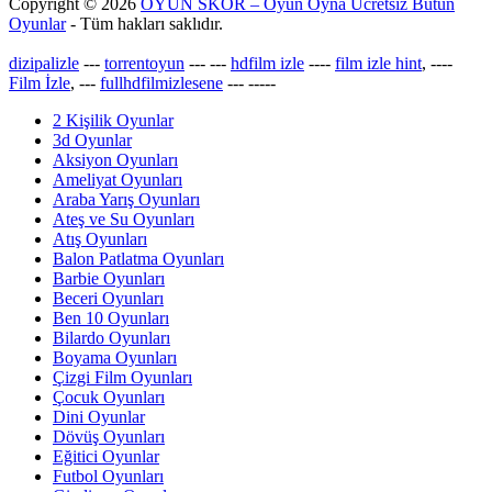
Copyright © 2026
OYUN SKOR – Oyun Oyna Ücretsiz Bütün
Oyunlar
- Tüm hakları saklıdır.
dizipalizle
---
torrentoyun
---
---
hdfilm izle
----
film izle hint
, ----
Film İzle
, ---
fullhdfilmizlesene
---
-----
2 Kişilik Oyunlar
3d Oyunlar
Aksiyon Oyunları
Ameliyat Oyunları
Araba Yarış Oyunları
Ateş ve Su Oyunları
Atış Oyunları
Balon Patlatma Oyunları
Barbie Oyunları
Beceri Oyunları
Ben 10 Oyunları
Bilardo Oyunları
Boyama Oyunları
Çizgi Film Oyunları
Çocuk Oyunları
Dini Oyunlar
Dövüş Oyunları
Eğitici Oyunlar
Futbol Oyunları