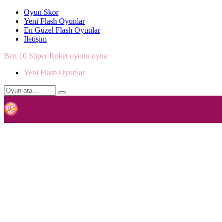
Oyun Skor
Yeni Flash Oyunlar
En Güzel Flash Oyunlar
İletişim
Ben 10 Süper Roket oyunu oyna
Yeni Flash Oyunlar