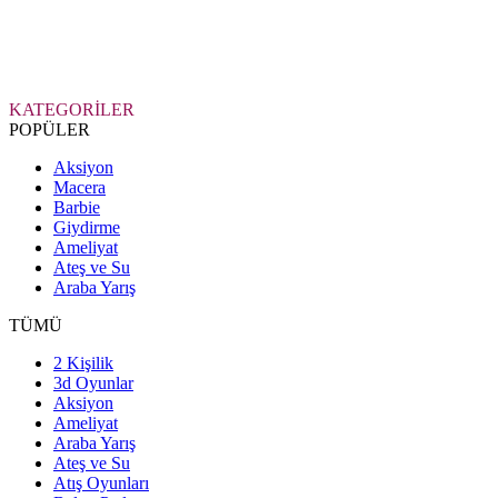
KATEGORİLER
POPÜLER
Aksiyon
Macera
Barbie
Giydirme
Ameliyat
Ateş ve Su
Araba Yarış
TÜMÜ
2 Kişilik
3d Oyunlar
Aksiyon
Ameliyat
Araba Yarış
Ateş ve Su
Atış Oyunları