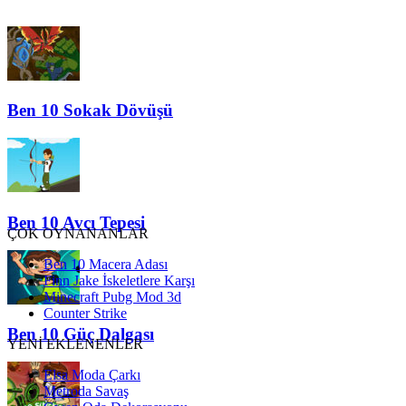
Ben 10 Sokak Dövüşü
Ben 10 Avcı Tepesi
ÇOK OYNANANLAR
Ben 10 Macera Adası
Finn Jake İskeletlere Karşı
Minecraft Pubg Mod 3d
Counter Strike
Ben 10 Güç Dalgası
YENİ EKLENENLER
Elsa Moda Çarkı
Metroda Savaş