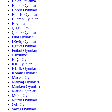
Balon Patlatma
Barbie Oyunları
Beceri Oyunları
Ben 10 Oyunları
Bilardo Oyunları
Boyama
Çizgi Film
Çocuk Oyunları
Dini Oyunlar
Dövüş Oyunları
Eğitici Oyunlar
Futbol Oyunları
Giydirme
Kağıt Oyunları
Kız Oyunları
Klasik Oyunlar
Komik Oyunlar
Macera Oyunları
Makyaj Oyunları
Manken Oyunları
Mario Oyunları
Motor Oyunları
Müzik Oyunları
Oda Oyunları
Savas Oyunları