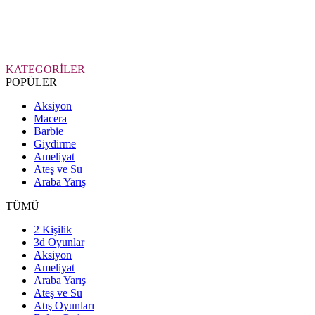
KATEGORİLER
POPÜLER
Aksiyon
Macera
Barbie
Giydirme
Ameliyat
Ateş ve Su
Araba Yarış
TÜMÜ
2 Kişilik
3d Oyunlar
Aksiyon
Ameliyat
Araba Yarış
Ateş ve Su
Atış Oyunları