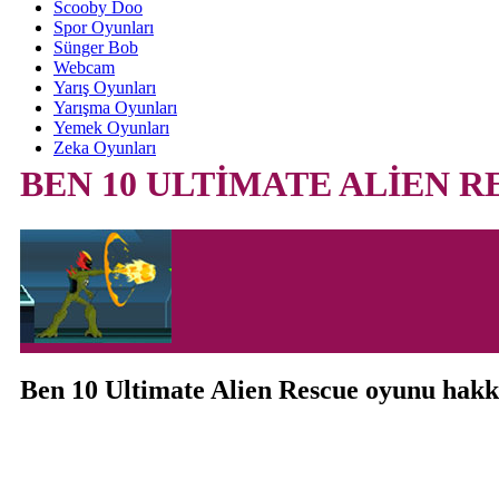
Scooby Doo
Spor Oyunları
Sünger Bob
Webcam
Yarış Oyunları
Yarışma Oyunları
Yemek Oyunları
Zeka Oyunları
BEN 10 ULTİMATE ALİEN R
Ben 10 Ultimate Alien Rescue oyunu hak