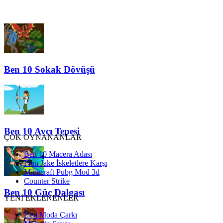
Ben 10 Sokak Dövüşü
Ben 10 Avcı Tepesi
ÇOK OYNANANLAR
Ben 10 Macera Adası
Finn Jake İskeletlere Karşı
Minecraft Pubg Mod 3d
Counter Strike
Ben 10 Güç Dalgası
YENİ EKLENENLER
Elsa Moda Çarkı