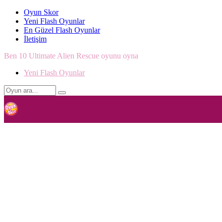
Oyun Skor
Yeni Flash Oyunlar
En Güzel Flash Oyunlar
İletişim
Ben 10 Ultimate Alien Rescue oyunu oyna
Yeni Flash Oyunlar