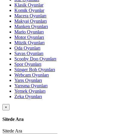
Klasik Oyunlar
Komik Oyunlar
Macera Oyunları
Makyaj Oyunları
Manken Oyunları
Mario Oyunları
Motor Oyunları
Müzik Oyunları
Oda Oyunları
Savas Oyunları
Scooby Doo Oyunları
Spor Oyunları
Sünger Bob Oyunları
Webcam Oyunları
Yarış Oyunları
Yarışma Oyunları
Yemek Oyunları
Zeka Oyunları
×
Sitede Ara
Sitede Ara