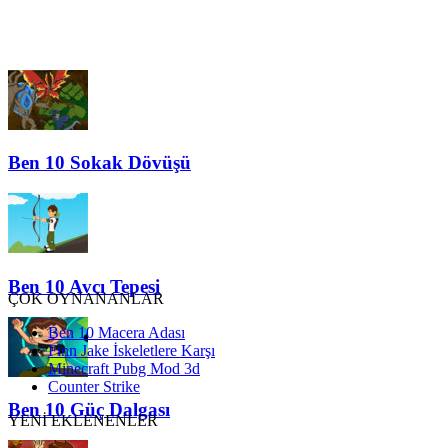
Ben 10 Sokak Dövüşü
Ben 10 Avcı Tepesi
ÇOK OYNANANLAR
Ben 10 Macera Adası
Finn Jake İskeletlere Karşı
Minecraft Pubg Mod 3d
Counter Strike
Ben 10 Güç Dalgası
YENİ EKLENENLER