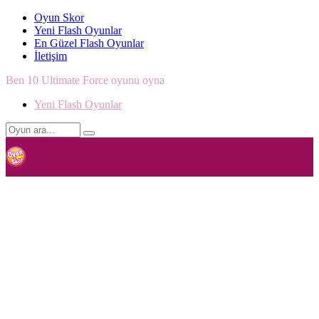
Oyun Skor
Yeni Flash Oyunlar
En Güzel Flash Oyunlar
İletişim
Ben 10 Ultimate Force oyunu oyna
Yeni Flash Oyunlar