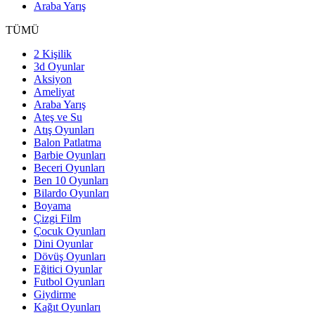
Araba Yarış
TÜMÜ
2 Kişilik
3d Oyunlar
Aksiyon
Ameliyat
Araba Yarış
Ateş ve Su
Atış Oyunları
Balon Patlatma
Barbie Oyunları
Beceri Oyunları
Ben 10 Oyunları
Bilardo Oyunları
Boyama
Çizgi Film
Çocuk Oyunları
Dini Oyunlar
Dövüş Oyunları
Eğitici Oyunlar
Futbol Oyunları
Giydirme
Kağıt Oyunları