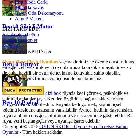
Elsa Moda Çarkı
Metroda Savaş
Gwen Oda Dekorasyonu
Ajan P Macera
Ben10 Sihirli Motor
BİZİ TAKİP EDİN
Facebook'ta beğen
Twitter'da takip et
Sitemap
OyunSkor HAKKINDA
Oyun Skor Flash Oyunları
seçeneklerimiz ile özenle oluşturulmuş
Ben10 Uçuyor
en eğlenceli ve sürükleyici oyunlarımıza kolaylıkla ulaşabilir ve siz
de daha keyifli bir oyun deneyimine kolaylıkla sahip olabilir,
kendinizi büyük bir macera içerisinde bulabilirsiniz.
dizi box
rüyada kedi görmek​, psikolojik ve
spiritüel anlamlar taşır. Kediler, özgürlük, bağımsızlık ve gizem
Ben 10 Pinball
simgesi olarak kabul edilir. Rüyada kedi görmek, kişinin içsel
gücünü keşfetme arzusunu yansıtabilir. Ayrıca, kedinin davranışları,
rüya sahibinin duygusal durumunu ve ilişkilerini de gösterebilir. Bu
rüya, yeni başlangıçlar veya uyanışa işaret edebilir.
Copyright © 2026
OYUN SKOR – Oyun Oyna Ücretsiz Bütün
Oyunlar
- Tüm hakları saklıdır.