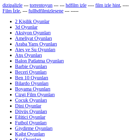
dizipalizle
---
torrentoyun
---
---
hdfilm izle
----
film izle hint
, ----
Film İzle
, ---
fullhdfilmizlesene
---
-----
2 Kişilik Oyunlar
3d Oyunlar
Aksiyon Oyunları
Ameliyat Oyunları
Araba Yarış Oyunları
Ateş ve Su Oyunları
Atış Oyunları
Balon Patlatma Oyunları
Barbie Oyunları
Beceri Oyunları
Ben 10 Oyunları
Bilardo Oyunları
Boyama Oyunları
Çizgi Film Oyunları
Çocuk Oyunları
Dini Oyunlar
Dövüş Oyunları
Eğitici Oyunlar
Futbol Oyunları
Giydirme Oyunları
Kağıt Oyunları
Kız Oyunları