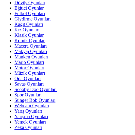
Dövüş Oyunları
Eğitici Oyunlar
Futbol Oyunları
Giydirme Oyunları
Kağıt Oyunları
Kız Oyunları
Klasik Oyunlar
Komik Oyunlar
Macera Oyunları
Makyaj Oyunları
Manken Oyunları
Mario Oyunları
Motor Oyunları
Müzik Oyunları
Oda Oyunları
Savas Oyunları
Scooby Doo Oyunları
Spor Oyunları
Sünger Bob Oyunları
Webcam Oyunları
Yarış Oyunları
Yarışma Oyunları
Yemek Oyunları
Zeka Oyunları