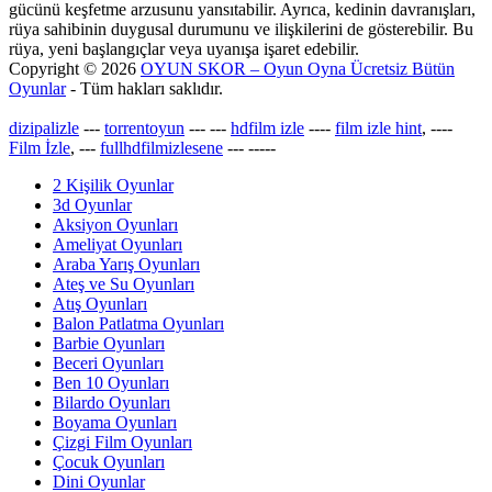
gücünü keşfetme arzusunu yansıtabilir. Ayrıca, kedinin davranışları,
rüya sahibinin duygusal durumunu ve ilişkilerini de gösterebilir. Bu
rüya, yeni başlangıçlar veya uyanışa işaret edebilir.
Copyright © 2026
OYUN SKOR – Oyun Oyna Ücretsiz Bütün
Oyunlar
- Tüm hakları saklıdır.
dizipalizle
---
torrentoyun
---
---
hdfilm izle
----
film izle hint
, ----
Film İzle
, ---
fullhdfilmizlesene
---
-----
2 Kişilik Oyunlar
3d Oyunlar
Aksiyon Oyunları
Ameliyat Oyunları
Araba Yarış Oyunları
Ateş ve Su Oyunları
Atış Oyunları
Balon Patlatma Oyunları
Barbie Oyunları
Beceri Oyunları
Ben 10 Oyunları
Bilardo Oyunları
Boyama Oyunları
Çizgi Film Oyunları
Çocuk Oyunları
Dini Oyunlar