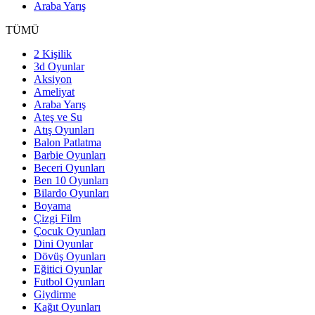
Araba Yarış
TÜMÜ
2 Kişilik
3d Oyunlar
Aksiyon
Ameliyat
Araba Yarış
Ateş ve Su
Atış Oyunları
Balon Patlatma
Barbie Oyunları
Beceri Oyunları
Ben 10 Oyunları
Bilardo Oyunları
Boyama
Çizgi Film
Çocuk Oyunları
Dini Oyunlar
Dövüş Oyunları
Eğitici Oyunlar
Futbol Oyunları
Giydirme
Kağıt Oyunları