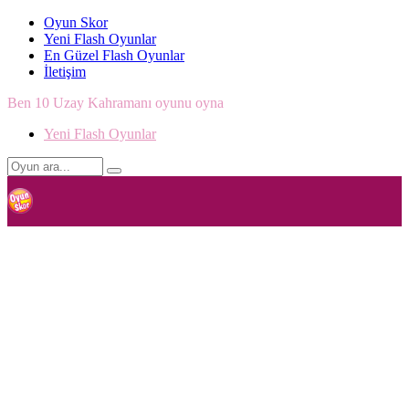
Oyun Skor
Yeni Flash Oyunlar
En Güzel Flash Oyunlar
İletişim
Ben 10 Uzay Kahramanı oyunu oyna
Yeni Flash Oyunlar