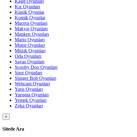
Kağıt Oyunları
Kız Oyunları
Klasik Oyunlar
Komik Oyunlar
Macera Oyunları
Makyaj Oyunları
Manken Oyunları
Mario Oyunları
Motor Oyunları
Müzik Oyunları
Oda Oyunları
Savas Oyunları
Scooby Doo Oyunları
Spor Oyunları
Sünger Bob Oyunları
Webcam Oyunları
Yarış Oyunları
Yarışma Oyunları
Yemek Oyunları
Zeka Oyunları
×
Sitede Ara