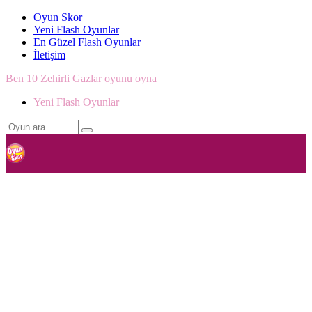
Oyun Skor
Yeni Flash Oyunlar
En Güzel Flash Oyunlar
İletişim
Ben 10 Zehirli Gazlar oyunu oyna
Yeni Flash Oyunlar