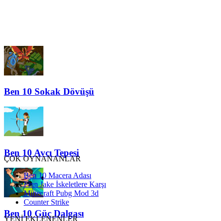
Ben 10 Sokak Dövüşü
Ben 10 Avcı Tepesi
ÇOK OYNANANLAR
Ben 10 Macera Adası
Finn Jake İskeletlere Karşı
Minecraft Pubg Mod 3d
Counter Strike
Ben 10 Güç Dalgası
YENİ EKLENENLER