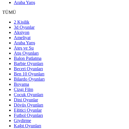
Araba Yarış
TÜMÜ
2 Kişilik
3d Oyunlar
Aksiyon
Ameliyat
Araba Yarış
Ateş ve Su
Atış Oyunları
Balon Patlatma
Barbie Oyunları
Beceri Oyunları
Ben 10 Oyunları
Bilardo Oyunları
Boyama
Çizgi Film
Çocuk Oyunları
Dini Oyunlar
Dövüş Oyunları
Eğitici Oyunlar
Futbol Oyunları
Giydirme
Kağıt Oyunları