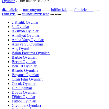
Oyunlar
- Tüm hakları saklıdır.
dizipalizle
---
torrentoyun
---
---
hdfilm izle
----
film izle hint
, ----
Film İzle
, ---
fullhdfilmizlesene
---
-----
2 Kişilik Oyunlar
3d Oyunlar
Aksiyon Oyunları
Ameliyat Oyunları
Araba Yarış Oyunları
Ateş ve Su Oyunları
Atış Oyunları
Balon Patlatma Oyunları
Barbie Oyunları
Beceri Oyunları
Ben 10 Oyunları
Bilardo Oyunları
Boyama Oyunları
Çizgi Film Oyunları
Çocuk Oyunları
Dini Oyunlar
Dövüş Oyunları
Eğitici Oyunlar
Futbol Oyunları
Giydirme Oyunları