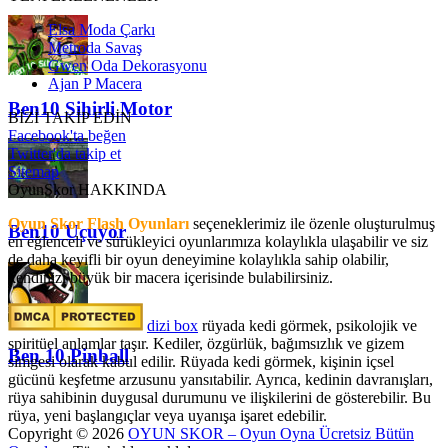
Elsa Moda Çarkı
Metroda Savaş
Gwen Oda Dekorasyonu
Ajan P Macera
Ben10 Sihirli Motor
BİZİ TAKİP EDİN
Facebook'ta beğen
Twitter'da takip et
Sitemap
OyunSkor HAKKINDA
Oyun Skor Flash Oyunları
seçeneklerimiz ile özenle oluşturulmuş
Ben10 Uçuyor
en eğlenceli ve sürükleyici oyunlarımıza kolaylıkla ulaşabilir ve siz
de daha keyifli bir oyun deneyimine kolaylıkla sahip olabilir,
kendinizi büyük bir macera içerisinde bulabilirsiniz.
dizi box
rüyada kedi görmek​, psikolojik ve
spiritüel anlamlar taşır. Kediler, özgürlük, bağımsızlık ve gizem
Ben 10 Pinball
simgesi olarak kabul edilir. Rüyada kedi görmek, kişinin içsel
gücünü keşfetme arzusunu yansıtabilir. Ayrıca, kedinin davranışları,
rüya sahibinin duygusal durumunu ve ilişkilerini de gösterebilir. Bu
rüya, yeni başlangıçlar veya uyanışa işaret edebilir.
Copyright © 2026
OYUN SKOR – Oyun Oyna Ücretsiz Bütün