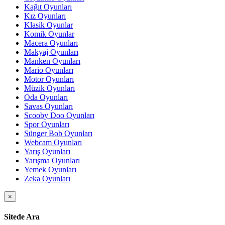
Kağıt Oyunları
Kız Oyunları
Klasik Oyunlar
Komik Oyunlar
Macera Oyunları
Makyaj Oyunları
Manken Oyunları
Mario Oyunları
Motor Oyunları
Müzik Oyunları
Oda Oyunları
Savas Oyunları
Scooby Doo Oyunları
Spor Oyunları
Sünger Bob Oyunları
Webcam Oyunları
Yarış Oyunları
Yarışma Oyunları
Yemek Oyunları
Zeka Oyunları
×
Sitede Ara