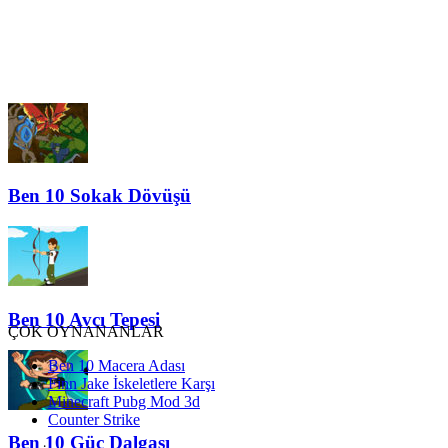
Ben 10 Sokak Dövüşü
Ben 10 Avcı Tepesi
ÇOK OYNANANLAR
Ben 10 Macera Adası
Finn Jake İskeletlere Karşı
Minecraft Pubg Mod 3d
Counter Strike
Ben 10 Güç Dalgası