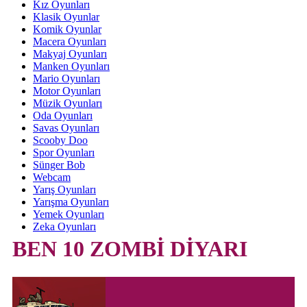
Kız Oyunları
Klasik Oyunlar
Komik Oyunlar
Macera Oyunları
Makyaj Oyunları
Manken Oyunları
Mario Oyunları
Motor Oyunları
Müzik Oyunları
Oda Oyunları
Savas Oyunları
Scooby Doo
Spor Oyunları
Sünger Bob
Webcam
Yarış Oyunları
Yarışma Oyunları
Yemek Oyunları
Zeka Oyunları
BEN 10 ZOMBİ DİYARI