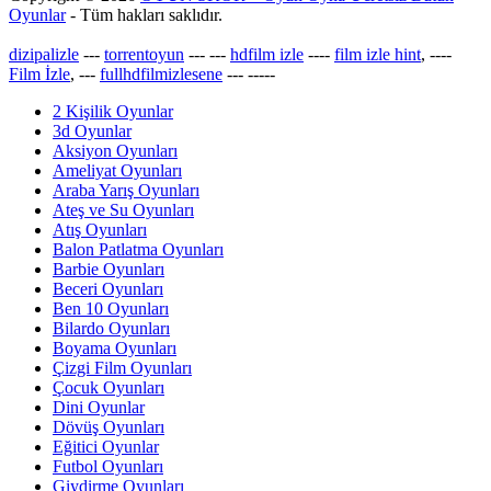
Oyunlar
- Tüm hakları saklıdır.
dizipalizle
---
torrentoyun
---
---
hdfilm izle
----
film izle hint
, ----
Film İzle
, ---
fullhdfilmizlesene
---
-----
2 Kişilik Oyunlar
3d Oyunlar
Aksiyon Oyunları
Ameliyat Oyunları
Araba Yarış Oyunları
Ateş ve Su Oyunları
Atış Oyunları
Balon Patlatma Oyunları
Barbie Oyunları
Beceri Oyunları
Ben 10 Oyunları
Bilardo Oyunları
Boyama Oyunları
Çizgi Film Oyunları
Çocuk Oyunları
Dini Oyunlar
Dövüş Oyunları
Eğitici Oyunlar
Futbol Oyunları
Giydirme Oyunları