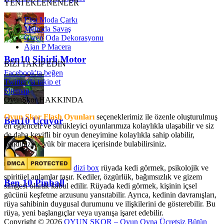
YENİ EKLENENLER
Elsa Moda Çarkı
Metroda Savaş
Gwen Oda Dekorasyonu
Ajan P Macera
Ben10 Sihirli Motor
BİZİ TAKİP EDİN
Facebook'ta beğen
Twitter'da takip et
Sitemap
OyunSkor HAKKINDA
Oyun Skor Flash Oyunları
seçeneklerimiz ile özenle oluşturulmuş
Ben10 Uçuyor
en eğlenceli ve sürükleyici oyunlarımıza kolaylıkla ulaşabilir ve siz
de daha keyifli bir oyun deneyimine kolaylıkla sahip olabilir,
kendinizi büyük bir macera içerisinde bulabilirsiniz.
dizi box
rüyada kedi görmek​, psikolojik ve
spiritüel anlamlar taşır. Kediler, özgürlük, bağımsızlık ve gizem
Ben 10 Pinball
simgesi olarak kabul edilir. Rüyada kedi görmek, kişinin içsel
gücünü keşfetme arzusunu yansıtabilir. Ayrıca, kedinin davranışları,
rüya sahibinin duygusal durumunu ve ilişkilerini de gösterebilir. Bu
rüya, yeni başlangıçlar veya uyanışa işaret edebilir.
Copyright © 2026
OYUN SKOR – Oyun Oyna Ücretsiz Bütün