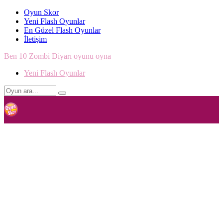
Oyun Skor
Yeni Flash Oyunlar
En Güzel Flash Oyunlar
İletişim
Ben 10 Zombi Diyarı oyunu oyna
Yeni Flash Oyunlar