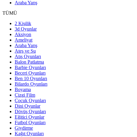
Araba Yarış
TÜMÜ
2 Kişilik
3d Oyunlar
Aksiyon
Ameliyat
Araba Yarış
Ateş ve Su
Atış Oyunları
Balon Patlatma
Barbie Oyunları
Beceri Oyunları
Ben 10 Oyunları
Bilardo Oyunları
Boyama
Çizgi Film
Çocuk Oyunları
Dini Oyunlar
Dövüş Oyunları
Eğitici Oyunlar
Futbol Oyunları
Giydirme
Kağıt Oyunları