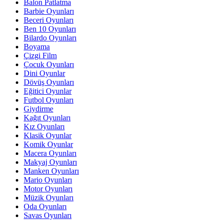
Balon Patlatma
Barbie Oyunları
Beceri Oyunları
Ben 10 Oyunları
Bilardo Oyunları
Boyama
Çizgi Film
Çocuk Oyunları
Dini Oyunlar
Dövüş Oyunları
Eğitici Oyunlar
Futbol Oyunları
Giydirme
Kağıt Oyunları
Kız Oyunları
Klasik Oyunlar
Komik Oyunlar
Macera Oyunları
Makyaj Oyunları
Manken Oyunları
Mario Oyunları
Motor Oyunları
Müzik Oyunları
Oda Oyunları
Savas Oyunları