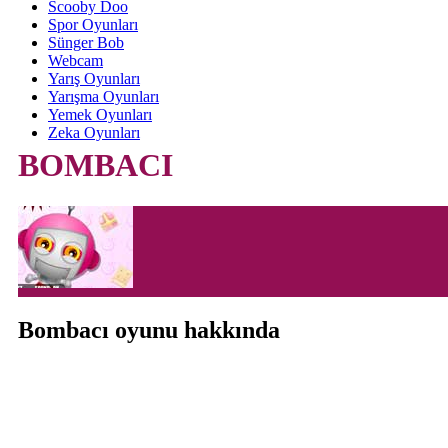
Scooby Doo
Spor Oyunları
Sünger Bob
Webcam
Yarış Oyunları
Yarışma Oyunları
Yemek Oyunları
Zeka Oyunları
BOMBACI
Bombacı oyunu hakkında