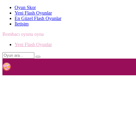
Oyun Skor
Yeni Flash Oyunlar
En Güzel Flash Oyunlar
İletişim
Bombacı oyunu oyna
Yeni Flash Oyunlar