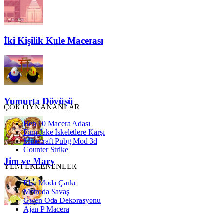
İki Kişilik Kule Macerası
Yumurta Dövüşü
ÇOK OYNANANLAR
Ben 10 Macera Adası
Finn Jake İskeletlere Karşı
Minecraft Pubg Mod 3d
Counter Strike
Jim ve Mary
YENİ EKLENENLER
Elsa Moda Çarkı
Metroda Savaş
Gwen Oda Dekorasyonu
Ajan P Macera