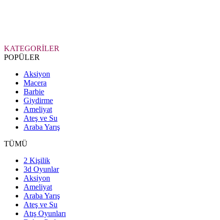
KATEGORİLER
POPÜLER
Aksiyon
Macera
Barbie
Giydirme
Ameliyat
Ateş ve Su
Araba Yarış
TÜMÜ
2 Kişilik
3d Oyunlar
Aksiyon
Ameliyat
Araba Yarış
Ateş ve Su
Atış Oyunları