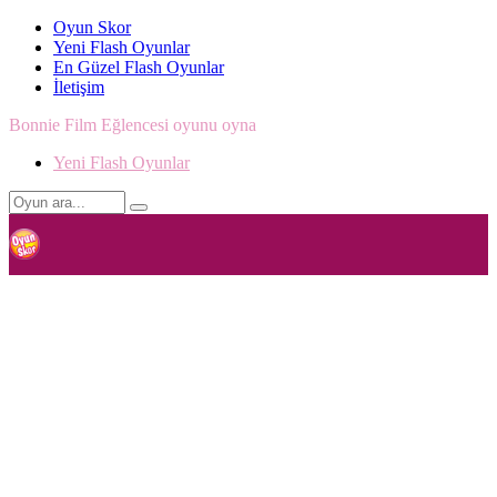
Oyun Skor
Yeni Flash Oyunlar
En Güzel Flash Oyunlar
İletişim
Bonnie Film Eğlencesi oyunu oyna
Yeni Flash Oyunlar