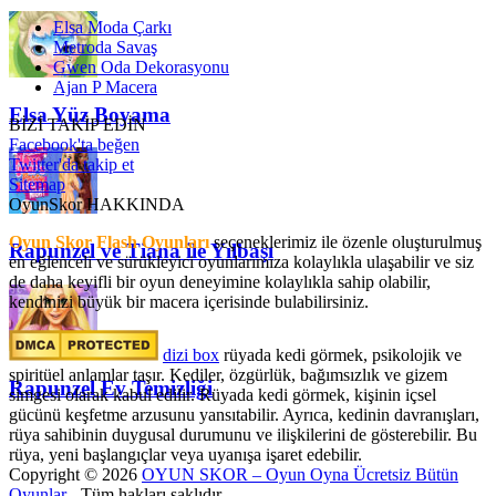
Elsa Moda Çarkı
Metroda Savaş
Gwen Oda Dekorasyonu
Ajan P Macera
Elsa Yüz Boyama
BİZİ TAKİP EDİN
Facebook'ta beğen
Twitter'da takip et
Sitemap
OyunSkor HAKKINDA
Oyun Skor Flash Oyunları
seçeneklerimiz ile özenle oluşturulmuş
Rapunzel ve Tiana ile Yılbaşı
en eğlenceli ve sürükleyici oyunlarımıza kolaylıkla ulaşabilir ve siz
de daha keyifli bir oyun deneyimine kolaylıkla sahip olabilir,
kendinizi büyük bir macera içerisinde bulabilirsiniz.
dizi box
rüyada kedi görmek​, psikolojik ve
spiritüel anlamlar taşır. Kediler, özgürlük, bağımsızlık ve gizem
Rapunzel Ev Temizliği
simgesi olarak kabul edilir. Rüyada kedi görmek, kişinin içsel
gücünü keşfetme arzusunu yansıtabilir. Ayrıca, kedinin davranışları,
rüya sahibinin duygusal durumunu ve ilişkilerini de gösterebilir. Bu
rüya, yeni başlangıçlar veya uyanışa işaret edebilir.
Copyright © 2026
OYUN SKOR – Oyun Oyna Ücretsiz Bütün
Oyunlar
- Tüm hakları saklıdır.