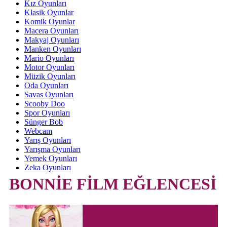
Kız Oyunları
Klasik Oyunlar
Komik Oyunlar
Macera Oyunları
Makyaj Oyunları
Manken Oyunları
Mario Oyunları
Motor Oyunları
Müzik Oyunları
Oda Oyunları
Savas Oyunları
Scooby Doo
Spor Oyunları
Sünger Bob
Webcam
Yarış Oyunları
Yarışma Oyunları
Yemek Oyunları
Zeka Oyunları
BONNİE FİLM EĞLENCESİ