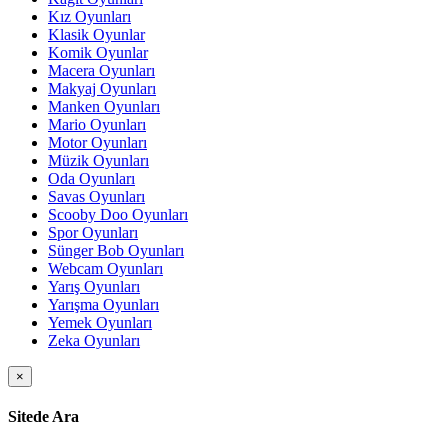
Kız Oyunları
Klasik Oyunlar
Komik Oyunlar
Macera Oyunları
Makyaj Oyunları
Manken Oyunları
Mario Oyunları
Motor Oyunları
Müzik Oyunları
Oda Oyunları
Savas Oyunları
Scooby Doo Oyunları
Spor Oyunları
Sünger Bob Oyunları
Webcam Oyunları
Yarış Oyunları
Yarışma Oyunları
Yemek Oyunları
Zeka Oyunları
×
Sitede Ara