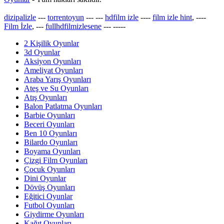
dizipalizle
---
torrentoyun
---
---
hdfilm izle
----
film izle hint
, ----
Film İzle
, ---
fullhdfilmizlesene
---
-----
2 Kişilik Oyunlar
3d Oyunlar
Aksiyon Oyunları
Ameliyat Oyunları
Araba Yarış Oyunları
Ateş ve Su Oyunları
Atış Oyunları
Balon Patlatma Oyunları
Barbie Oyunları
Beceri Oyunları
Ben 10 Oyunları
Bilardo Oyunları
Boyama Oyunları
Çizgi Film Oyunları
Çocuk Oyunları
Dini Oyunlar
Dövüş Oyunları
Eğitici Oyunlar
Futbol Oyunları
Giydirme Oyunları
Kağıt Oyunları