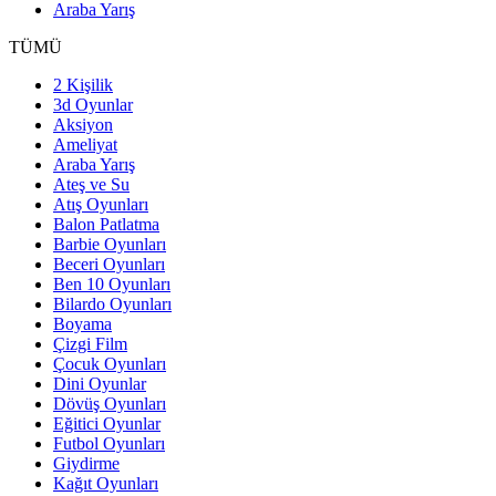
Araba Yarış
TÜMÜ
2 Kişilik
3d Oyunlar
Aksiyon
Ameliyat
Araba Yarış
Ateş ve Su
Atış Oyunları
Balon Patlatma
Barbie Oyunları
Beceri Oyunları
Ben 10 Oyunları
Bilardo Oyunları
Boyama
Çizgi Film
Çocuk Oyunları
Dini Oyunlar
Dövüş Oyunları
Eğitici Oyunlar
Futbol Oyunları
Giydirme
Kağıt Oyunları