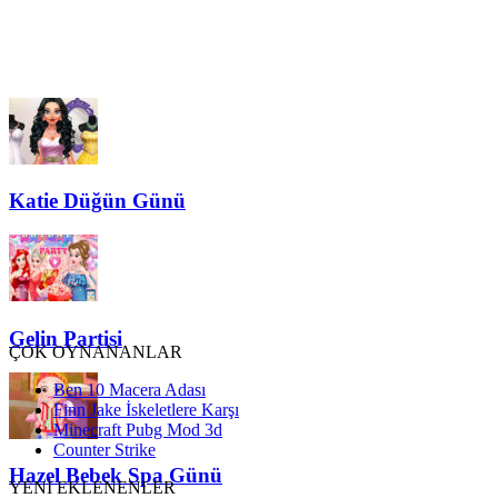
Katie Düğün Günü
Gelin Partisi
ÇOK OYNANANLAR
Ben 10 Macera Adası
Finn Jake İskeletlere Karşı
Minecraft Pubg Mod 3d
Counter Strike
Hazel Bebek Spa Günü
YENİ EKLENENLER