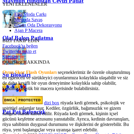
Maymun Hindistan Cevizi Patlat
YENİ EKLENENLER
Elsa Moda Çarkı
Metroda Savaş
Gwen Oda Dekorasyonu
Ajan P Macera
Olaf Balon Patlatma
BİZİ TAKİP EDİN
Facebook'ta beğen
Twitter'da takip et
Sitemap
OyunSkor HAKKINDA
Oyun Skor Flash Oyunları
seçeneklerimiz ile özenle oluşturulmuş
Su Blokları
en eğlenceli ve sürükleyici oyunlarımıza kolaylıkla ulaşabilir ve siz
de daha keyifli bir oyun deneyimine kolaylıkla sahip olabilir,
kendinizi büyük bir macera içerisinde bulabilirsiniz.
dizi box
rüyada kedi görmek​, psikolojik ve
spiritüel anlamlar taşır. Kediler, özgürlük, bağımsızlık ve gizem
Pat Pat Baloncuk
simgesi olarak kabul edilir. Rüyada kedi görmek, kişinin içsel
gücünü keşfetme arzusunu yansıtabilir. Ayrıca, kedinin davranışları,
rüya sahibinin duygusal durumunu ve ilişkilerini de gösterebilir. Bu
rüya, yeni başlangıçlar veya uyanışa işaret edebilir.