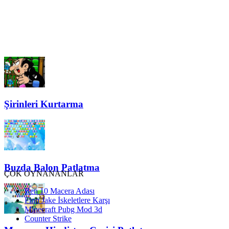
Şirinleri Kurtarma
Buzda Balon Patlatma
ÇOK OYNANANLAR
Ben 10 Macera Adası
Finn Jake İskeletlere Karşı
Minecraft Pubg Mod 3d
Counter Strike