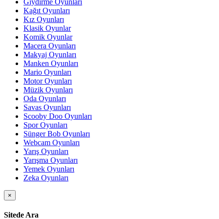
Giydirme Oyunları
Kağıt Oyunları
Kız Oyunları
Klasik Oyunlar
Komik Oyunlar
Macera Oyunları
Makyaj Oyunları
Manken Oyunları
Mario Oyunları
Motor Oyunları
Müzik Oyunları
Oda Oyunları
Savas Oyunları
Scooby Doo Oyunları
Spor Oyunları
Sünger Bob Oyunları
Webcam Oyunları
Yarış Oyunları
Yarışma Oyunları
Yemek Oyunları
Zeka Oyunları
×
Sitede Ara