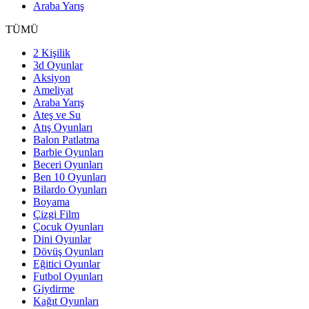
Araba Yarış
TÜMÜ
2 Kişilik
3d Oyunlar
Aksiyon
Ameliyat
Araba Yarış
Ateş ve Su
Atış Oyunları
Balon Patlatma
Barbie Oyunları
Beceri Oyunları
Ben 10 Oyunları
Bilardo Oyunları
Boyama
Çizgi Film
Çocuk Oyunları
Dini Oyunlar
Dövüş Oyunları
Eğitici Oyunlar
Futbol Oyunları
Giydirme
Kağıt Oyunları