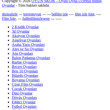
Copyright © 2026
OYUN SKOR – Oyun Oyna Ücretsiz Bütün
Oyunlar
- Tüm hakları saklıdır.
dizipalizle
---
torrentoyun
---
---
hdfilm izle
----
film izle hint
, ----
Film İzle
, ---
fullhdfilmizlesene
---
-----
2 Kişilik Oyunlar
3d Oyunlar
Aksiyon Oyunları
Ameliyat Oyunları
Araba Yarış Oyunları
Ateş ve Su Oyunları
Atış Oyunları
Balon Patlatma Oyunları
Barbie Oyunları
Beceri Oyunları
Ben 10 Oyunları
Bilardo Oyunları
Boyama Oyunları
Çizgi Film Oyunları
Çocuk Oyunları
Dini Oyunlar
Dövüş Oyunları
Eğitici Oyunlar
Futbol Oyunları