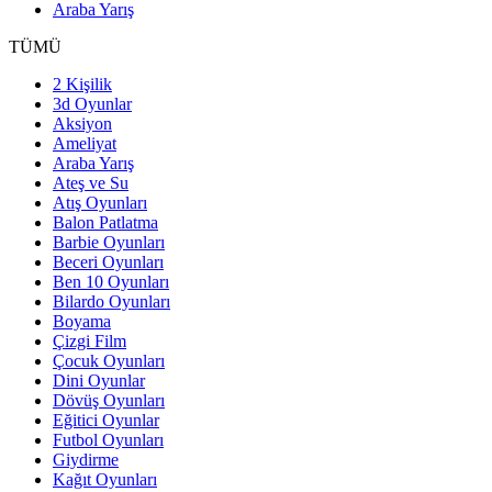
Araba Yarış
TÜMÜ
2 Kişilik
3d Oyunlar
Aksiyon
Ameliyat
Araba Yarış
Ateş ve Su
Atış Oyunları
Balon Patlatma
Barbie Oyunları
Beceri Oyunları
Ben 10 Oyunları
Bilardo Oyunları
Boyama
Çizgi Film
Çocuk Oyunları
Dini Oyunlar
Dövüş Oyunları
Eğitici Oyunlar
Futbol Oyunları
Giydirme
Kağıt Oyunları