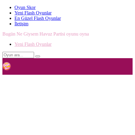
Oyun Skor
Yeni Flash Oyunlar
En Güzel Flash Oyunlar
İletişim
Bugün Ne Giysem Havuz Partisi oyunu oyna
Yeni Flash Oyunlar