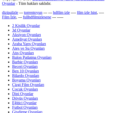
Oyunlar
- Tüm hakları saklıdır.
dizipalizle
---
torrentoyun
---
---
hdfilm izle
----
film izle hint
, ----
Film İzle
, ---
fullhdfilmizlesene
---
-----
2 Kişilik Oyunlar
3d Oyunlar
Aksiyon Oyunları
Ameliyat Oyunları
Araba Yarış Oyunları
Ateş ve Su Oyunları
Atış Oyunları
Balon Patlatma Oyunları
Barbie Oyunları
Beceri Oyunları
Ben 10 Oyunları
Bilardo Oyunları
Boyama Oyunları
Çizgi Film Oyunları
Çocuk Oyunları
Dini Oyunlar
Dövüş Oyunları
Eğitici Oyunlar
Futbol Oyunları
Giydirme Oyunları