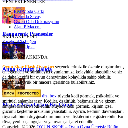
YENİ EKLENENLER
Elsa Moda Çarkı
Metroda Savaş
Gwen Oda Dekorasyonu
Ajan P Macera
Rengarenk Prensesler
BİZİ TAKİP EDİN
Facebook'ta beğen
Twitter'da takip et
Sitemap
OyunSkor HAKKINDA
Oyun Skor Flash Oyunları
seçeneklerimiz ile özenle oluşturulmuş
Anna Kırmızı Halıda
en eğlenceli ve sürükleyici oyunlarımıza kolaylıkla ulaşabilir ve siz
de daha keyifli bir oyun deneyimine kolaylıkla sahip olabilir,
kendinizi büyük bir macera içerisinde bulabilirsiniz.
dizi box
rüyada kedi görmek​, psikolojik ve
spiritüel anlamlar taşır. Kediler, özgürlük, bağımsızlık ve gizem
Elsa ve Arkadaşları Kış Günü
simgesi olarak kabul edilir. Rüyada kedi görmek, kişinin içsel
gücünü keşfetme arzusunu yansıtabilir. Ayrıca, kedinin davranışları,
rüya sahibinin duygusal durumunu ve ilişkilerini de gösterebilir. Bu
rüya, yeni başlangıçlar veya uyanışa işaret edebilir.
Copyright © 2026
OYUN SKOR – Oyun Oyna Ücretsiz Bütün