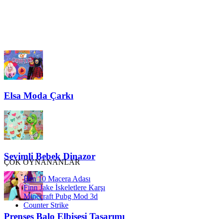
Elsa Moda Çarkı
Sevimli Bebek Dinazor
ÇOK OYNANANLAR
Ben 10 Macera Adası
Finn Jake İskeletlere Karşı
Minecraft Pubg Mod 3d
Counter Strike
Prenses Balo Elbisesi Tasarımı