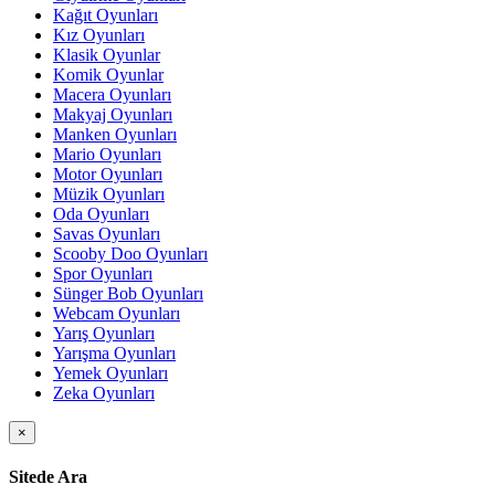
Kağıt Oyunları
Kız Oyunları
Klasik Oyunlar
Komik Oyunlar
Macera Oyunları
Makyaj Oyunları
Manken Oyunları
Mario Oyunları
Motor Oyunları
Müzik Oyunları
Oda Oyunları
Savas Oyunları
Scooby Doo Oyunları
Spor Oyunları
Sünger Bob Oyunları
Webcam Oyunları
Yarış Oyunları
Yarışma Oyunları
Yemek Oyunları
Zeka Oyunları
×
Sitede Ara