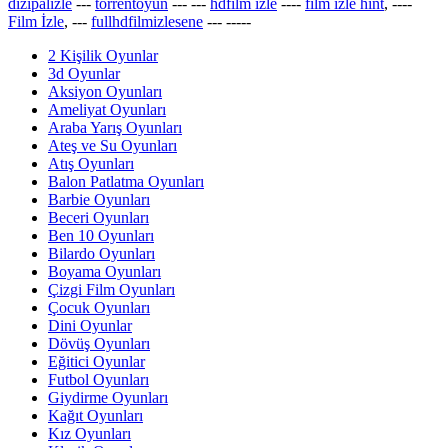
dizipalizle
---
torrentoyun
---
---
hdfilm izle
----
film izle hint
, ----
Film İzle
, ---
fullhdfilmizlesene
---
-----
2 Kişilik Oyunlar
3d Oyunlar
Aksiyon Oyunları
Ameliyat Oyunları
Araba Yarış Oyunları
Ateş ve Su Oyunları
Atış Oyunları
Balon Patlatma Oyunları
Barbie Oyunları
Beceri Oyunları
Ben 10 Oyunları
Bilardo Oyunları
Boyama Oyunları
Çizgi Film Oyunları
Çocuk Oyunları
Dini Oyunlar
Dövüş Oyunları
Eğitici Oyunlar
Futbol Oyunları
Giydirme Oyunları
Kağıt Oyunları
Kız Oyunları