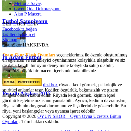
Metroda Savaş
Gwen Oda Dekorasyonu
Ajan P Macera
Futbol Şampiyonu
BİZİ TAKİP EDİN
Facebook'ta beğen
Twitter'da takip et
Sitemap
OyunSkor HAKKINDA
Oyun Skor Flash Oyunları
seçeneklerimiz ile özenle oluşturulmuş
İp Adam Futbol
en eğlenceli ve sürükleyici oyunlarımıza kolaylıkla ulaşabilir ve siz
de daha keyifli bir oyun deneyimine kolaylıkla sahip olabilir,
kendinizi büyük bir macera içerisinde bulabilirsiniz.
dizi box
rüyada kedi görmek​, psikolojik ve
spiritüel anlamlar taşır. Kediler, özgürlük, bağımsızlık ve gizem
Penaltı Atışları 2017
simgesi olarak kabul edilir. Rüyada kedi görmek, kişinin içsel
gücünü keşfetme arzusunu yansıtabilir. Ayrıca, kedinin davranışları,
rüya sahibinin duygusal durumunu ve ilişkilerini de gösterebilir. Bu
rüya, yeni başlangıçlar veya uyanışa işaret edebilir.
Copyright © 2026
OYUN SKOR – Oyun Oyna Ücretsiz Bütün
Oyunlar
- Tüm hakları saklıdır.