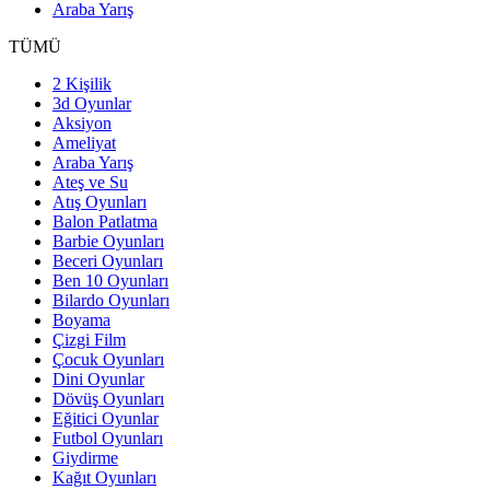
Araba Yarış
TÜMÜ
2 Kişilik
3d Oyunlar
Aksiyon
Ameliyat
Araba Yarış
Ateş ve Su
Atış Oyunları
Balon Patlatma
Barbie Oyunları
Beceri Oyunları
Ben 10 Oyunları
Bilardo Oyunları
Boyama
Çizgi Film
Çocuk Oyunları
Dini Oyunlar
Dövüş Oyunları
Eğitici Oyunlar
Futbol Oyunları
Giydirme
Kağıt Oyunları