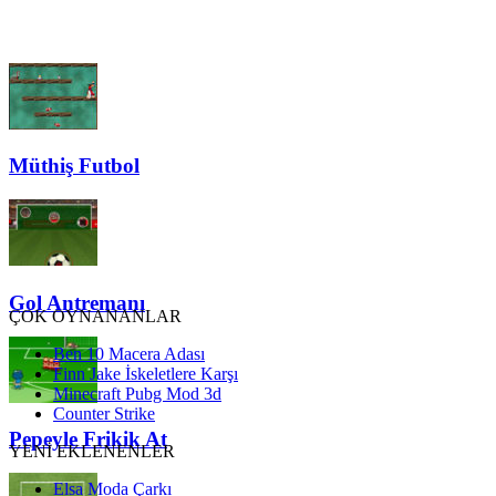
Müthiş Futbol
Gol Antremanı
ÇOK OYNANANLAR
Ben 10 Macera Adası
Finn Jake İskeletlere Karşı
Minecraft Pubg Mod 3d
Counter Strike
Pepeyle Frikik At
YENİ EKLENENLER
Elsa Moda Çarkı