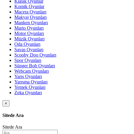
Klasik Oyunlar
Komik Oyunlar
Macera Oyunları
Makyaj Oyunları
Manken Oyunları
Mario Oyunları
Motor Oyunları
Müzik Oyunları
Oda Oyunları
Savas Oyunları
Scooby Doo Oyunları
Spor Oyunları
Sünger Bob Oyunları
Webcam Oyunları
Yarış Oyunları
Yarışma Oyunları
Yemek Oyunları
Zeka Oyunları
×
Sitede Ara
Sitede Ara