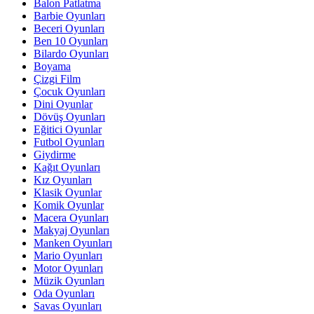
Balon Patlatma
Barbie Oyunları
Beceri Oyunları
Ben 10 Oyunları
Bilardo Oyunları
Boyama
Çizgi Film
Çocuk Oyunları
Dini Oyunlar
Dövüş Oyunları
Eğitici Oyunlar
Futbol Oyunları
Giydirme
Kağıt Oyunları
Kız Oyunları
Klasik Oyunlar
Komik Oyunlar
Macera Oyunları
Makyaj Oyunları
Manken Oyunları
Mario Oyunları
Motor Oyunları
Müzik Oyunları
Oda Oyunları
Savas Oyunları