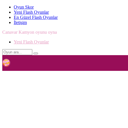
Oyun Skor
Yeni Flash Oyunlar
En Güzel Flash Oyunlar
İletişim
Canavar Kamyon oyunu oyna
Yeni Flash Oyunlar