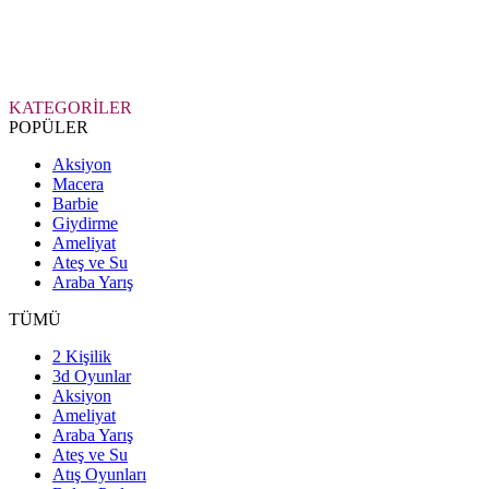
KATEGORİLER
POPÜLER
Aksiyon
Macera
Barbie
Giydirme
Ameliyat
Ateş ve Su
Araba Yarış
TÜMÜ
2 Kişilik
3d Oyunlar
Aksiyon
Ameliyat
Araba Yarış
Ateş ve Su
Atış Oyunları