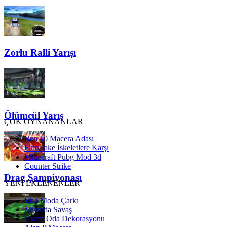
Zorlu Ralli Yarışı
Ölümcül Yarış
ÇOK OYNANANLAR
Ben 10 Macera Adası
Finn Jake İskeletlere Karşı
Minecraft Pubg Mod 3d
Counter Strike
Drag Şampiyonası
YENİ EKLENENLER
Elsa Moda Çarkı
Metroda Savaş
Gwen Oda Dekorasyonu