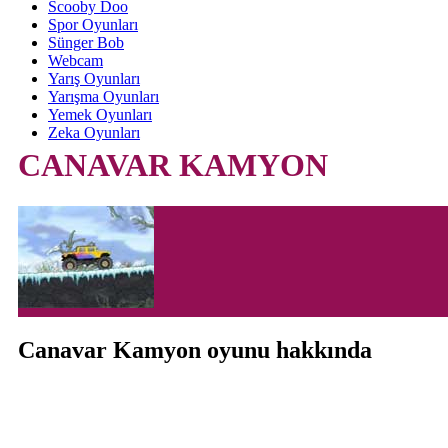
Scooby Doo
Spor Oyunları
Sünger Bob
Webcam
Yarış Oyunları
Yarışma Oyunları
Yemek Oyunları
Zeka Oyunları
CANAVAR KAMYON
Canavar Kamyon oyunu hakkında