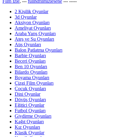
Film İzle
, ---
fullhdfilmizlesene
---
-----
2 Kişilik Oyunlar
3d Oyunlar
Aksiyon Oyunları
Ameliyat Oyunları
Araba Yarış Oyunları
Ateş ve Su Oyunları
Atış Oyunları
Balon Patlatma Oyunları
Barbie Oyunları
Beceri Oyunları
Ben 10 Oyunları
Bilardo Oyunları
Boyama Oyunları
Çizgi Film Oyunları
Çocuk Oyunları
Dini Oyunlar
Dövüş Oyunları
Eğitici Oyunlar
Futbol Oyunları
Giydirme Oyunları
Kağıt Oyunları
Kız Oyunları
Klasik Oyunlar