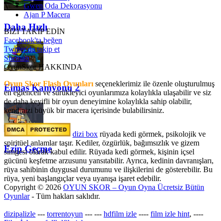
Gwen Oda Dekorasyonu
Ajan P Macera
Daha Hızlı
BİZİ TAKİP EDİN
Facebook'ta beğen
Twitter'da takip et
Sitemap
OyunSkor HAKKINDA
Oyun Skor Flash Oyunları
seçeneklerimiz ile özenle oluşturulmuş
Elmas Kamyonu 2
en eğlenceli ve sürükleyici oyunlarımıza kolaylıkla ulaşabilir ve siz
de daha keyifli bir oyun deneyimine kolaylıkla sahip olabilir,
kendinizi büyük bir macera içerisinde bulabilirsiniz.
dizi box
rüyada kedi görmek​, psikolojik ve
spiritüel anlamlar taşır. Kediler, özgürlük, bağımsızlık ve gizem
Ezip Geçme
simgesi olarak kabul edilir. Rüyada kedi görmek, kişinin içsel
gücünü keşfetme arzusunu yansıtabilir. Ayrıca, kedinin davranışları,
rüya sahibinin duygusal durumunu ve ilişkilerini de gösterebilir. Bu
rüya, yeni başlangıçlar veya uyanışa işaret edebilir.
Copyright © 2026
OYUN SKOR – Oyun Oyna Ücretsiz Bütün
Oyunlar
- Tüm hakları saklıdır.
dizipalizle
---
torrentoyun
---
---
hdfilm izle
----
film izle hint
, ----