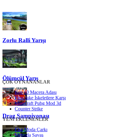
Zorlu Ralli Yarışı
Ölümcül Yarış
ÇOK OYNANANLAR
Ben 10 Macera Adası
Finn Jake İskeletlere Karşı
Minecraft Pubg Mod 3d
Counter Strike
Drag Şampiyonası
YENİ EKLENENLER
Elsa Moda Çarkı
Metroda Savaş