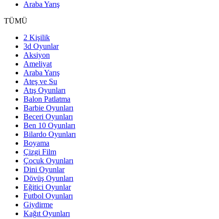
Araba Yarış
TÜMÜ
2 Kişilik
3d Oyunlar
Aksiyon
Ameliyat
Araba Yarış
Ateş ve Su
Atış Oyunları
Balon Patlatma
Barbie Oyunları
Beceri Oyunları
Ben 10 Oyunları
Bilardo Oyunları
Boyama
Çizgi Film
Çocuk Oyunları
Dini Oyunlar
Dövüş Oyunları
Eğitici Oyunlar
Futbol Oyunları
Giydirme
Kağıt Oyunları