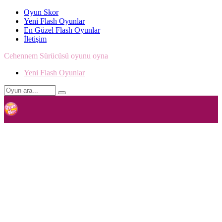
Oyun Skor
Yeni Flash Oyunlar
En Güzel Flash Oyunlar
İletişim
Cehennem Sürücüsü oyunu oyna
Yeni Flash Oyunlar