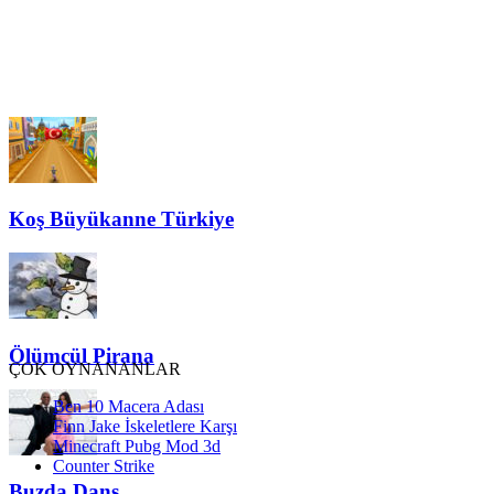
Koş Büyükanne Türkiye
Ölümcül Pirana
ÇOK OYNANANLAR
Ben 10 Macera Adası
Finn Jake İskeletlere Karşı
Minecraft Pubg Mod 3d
Counter Strike
Buzda Dans