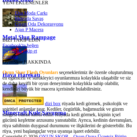
YENİ EKLENENLER
Elsa Moda Çarkı
Metroda Savaş
Gwen Oda Dekorasyonu
Ajan P Macera
Metal Slug Rampage
BİZİ TAKİP EDİN
Facebook'ta beğen
Twitter'da takip et
Sitemap
OyunSkor HAKKINDA
Oyun Skor Flash Oyunları
seçeneklerimiz ile özenle oluşturulmuş
Hava Harekatı
en eğlenceli ve sürükleyici oyunlarımıza kolaylıkla ulaşabilir ve siz
de daha keyifli bir oyun deneyimine kolaylıkla sahip olabilir,
kendinizi büyük bir macera içerisinde bulabilirsiniz.
dizi box
rüyada kedi görmek​, psikolojik ve
spiritüel anlamlar taşır. Kediler, özgürlük, bağımsızlık ve gizem
Minecraft Kule Savunma
simgesi olarak kabul edilir. Rüyada kedi görmek, kişinin içsel
gücünü keşfetme arzusunu yansıtabilir. Ayrıca, kedinin davranışları,
rüya sahibinin duygusal durumunu ve ilişkilerini de gösterebilir. Bu
rüya, yeni başlangıçlar veya uyanışa işaret edebilir.
Copyright © 2026
OYUN SKOR – Oyun Oyna Ücretsiz Bütün