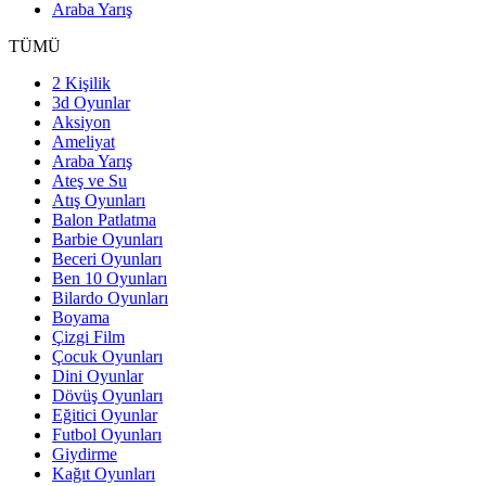
Araba Yarış
TÜMÜ
2 Kişilik
3d Oyunlar
Aksiyon
Ameliyat
Araba Yarış
Ateş ve Su
Atış Oyunları
Balon Patlatma
Barbie Oyunları
Beceri Oyunları
Ben 10 Oyunları
Bilardo Oyunları
Boyama
Çizgi Film
Çocuk Oyunları
Dini Oyunlar
Dövüş Oyunları
Eğitici Oyunlar
Futbol Oyunları
Giydirme
Kağıt Oyunları