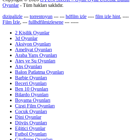
Oyunlar
- Tüm hakları saklıdır.
dizipalizle
---
torrentoyun
---
---
hdfilm izle
----
film izle hint
, ----
Film İzle
, ---
fullhdfilmizlesene
---
-----
2 Kişilik Oyunlar
3d Oyunlar
Aksiyon Oyunları
Ameliyat Oyunları
Araba Yarış Oyunları
Ateş ve Su Oyunları
Atış Oyunları
Balon Patlatma Oyunları
Barbie Oyunları
Beceri Oyunları
Ben 10 Oyunları
Bilardo Oyunları
Boyama Oyunları
Çizgi Film Oyunları
Çocuk Oyunları
Dini Oyunlar
Dövüş Oyunları
Eğitici Oyunlar
Futbol Oyunları
Giydirme Oyunları