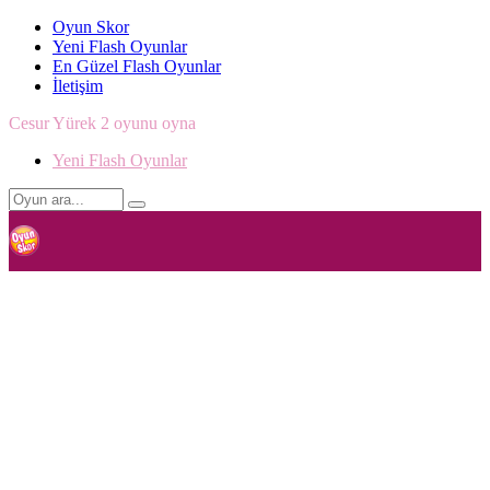
Oyun Skor
Yeni Flash Oyunlar
En Güzel Flash Oyunlar
İletişim
Cesur Yürek 2 oyunu oyna
Yeni Flash Oyunlar