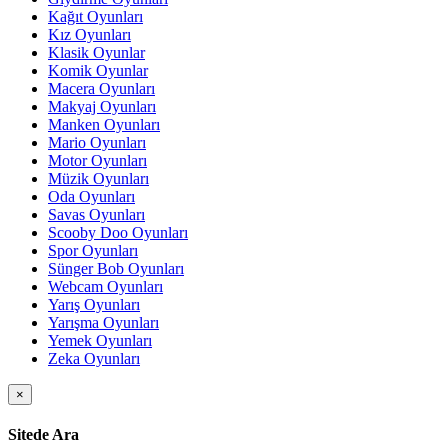
Kağıt Oyunları
Kız Oyunları
Klasik Oyunlar
Komik Oyunlar
Macera Oyunları
Makyaj Oyunları
Manken Oyunları
Mario Oyunları
Motor Oyunları
Müzik Oyunları
Oda Oyunları
Savas Oyunları
Scooby Doo Oyunları
Spor Oyunları
Sünger Bob Oyunları
Webcam Oyunları
Yarış Oyunları
Yarışma Oyunları
Yemek Oyunları
Zeka Oyunları
×
Sitede Ara