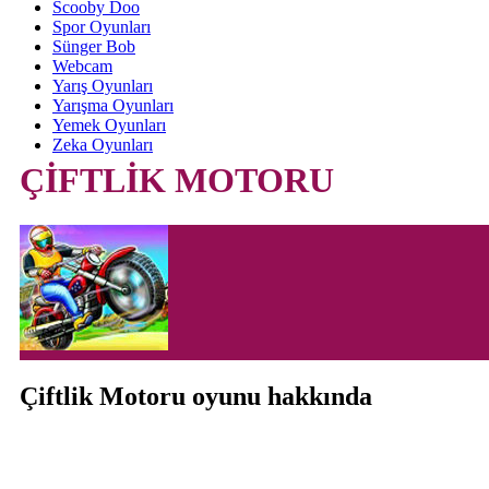
Scooby Doo
Spor Oyunları
Sünger Bob
Webcam
Yarış Oyunları
Yarışma Oyunları
Yemek Oyunları
Zeka Oyunları
ÇİFTLİK MOTORU
Çiftlik Motoru oyunu hakkında