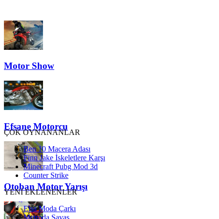
Motor Show
Efsane Motorcu
ÇOK OYNANANLAR
Ben 10 Macera Adası
Finn Jake İskeletlere Karşı
Minecraft Pubg Mod 3d
Counter Strike
Otoban Motor Yarışı
YENİ EKLENENLER
Elsa Moda Çarkı
Metroda Savaş