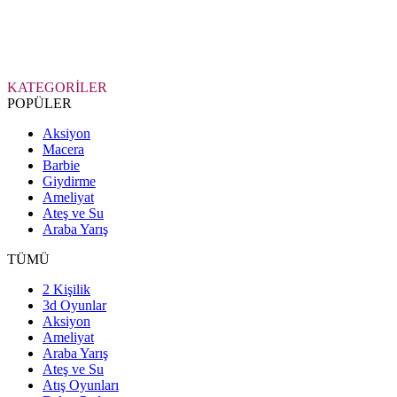
KATEGORİLER
POPÜLER
Aksiyon
Macera
Barbie
Giydirme
Ameliyat
Ateş ve Su
Araba Yarış
TÜMÜ
2 Kişilik
3d Oyunlar
Aksiyon
Ameliyat
Araba Yarış
Ateş ve Su
Atış Oyunları