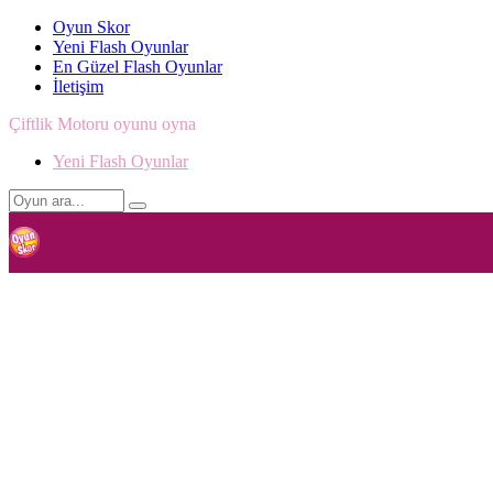
Oyun Skor
Yeni Flash Oyunlar
En Güzel Flash Oyunlar
İletişim
Çiftlik Motoru oyunu oyna
Yeni Flash Oyunlar