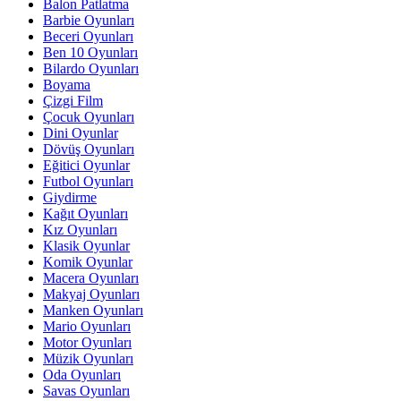
Balon Patlatma
Barbie Oyunları
Beceri Oyunları
Ben 10 Oyunları
Bilardo Oyunları
Boyama
Çizgi Film
Çocuk Oyunları
Dini Oyunlar
Dövüş Oyunları
Eğitici Oyunlar
Futbol Oyunları
Giydirme
Kağıt Oyunları
Kız Oyunları
Klasik Oyunlar
Komik Oyunlar
Macera Oyunları
Makyaj Oyunları
Manken Oyunları
Mario Oyunları
Motor Oyunları
Müzik Oyunları
Oda Oyunları
Savas Oyunları