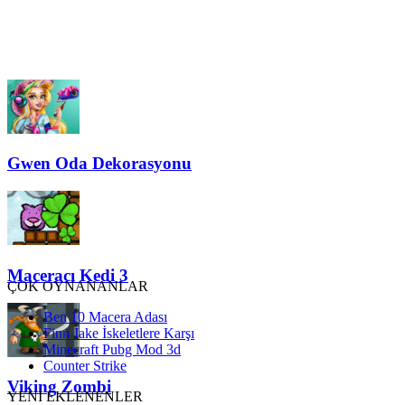
Gwen Oda Dekorasyonu
Maceracı Kedi 3
ÇOK OYNANANLAR
Ben 10 Macera Adası
Finn Jake İskeletlere Karşı
Minecraft Pubg Mod 3d
Counter Strike
Viking Zombi
YENİ EKLENENLER