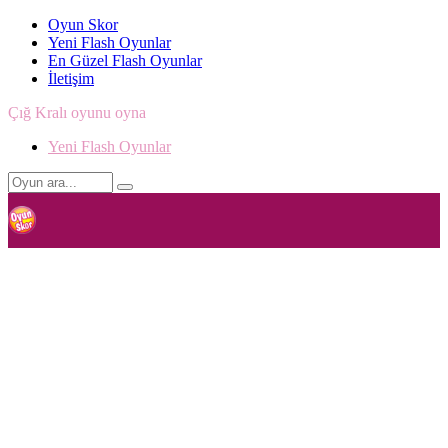
Oyun Skor
Yeni Flash Oyunlar
En Güzel Flash Oyunlar
İletişim
Çığ Kralı oyunu oyna
Yeni Flash Oyunlar