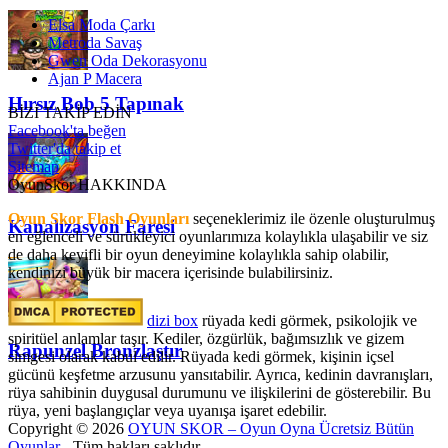
Elsa Moda Çarkı
Metroda Savaş
Gwen Oda Dekorasyonu
Ajan P Macera
Hırsız Bob 5 Tapınak
BİZİ TAKİP EDİN
Facebook'ta beğen
Twitter'da takip et
Sitemap
OyunSkor HAKKINDA
Oyun Skor Flash Oyunları
seçeneklerimiz ile özenle oluşturulmuş
Kanalizasyon Faresi
en eğlenceli ve sürükleyici oyunlarımıza kolaylıkla ulaşabilir ve siz
de daha keyifli bir oyun deneyimine kolaylıkla sahip olabilir,
kendinizi büyük bir macera içerisinde bulabilirsiniz.
dizi box
rüyada kedi görmek​, psikolojik ve
spiritüel anlamlar taşır. Kediler, özgürlük, bağımsızlık ve gizem
Rapunzel Bronzlaştır
simgesi olarak kabul edilir. Rüyada kedi görmek, kişinin içsel
gücünü keşfetme arzusunu yansıtabilir. Ayrıca, kedinin davranışları,
rüya sahibinin duygusal durumunu ve ilişkilerini de gösterebilir. Bu
rüya, yeni başlangıçlar veya uyanışa işaret edebilir.
Copyright © 2026
OYUN SKOR – Oyun Oyna Ücretsiz Bütün
Oyunlar
- Tüm hakları saklıdır.