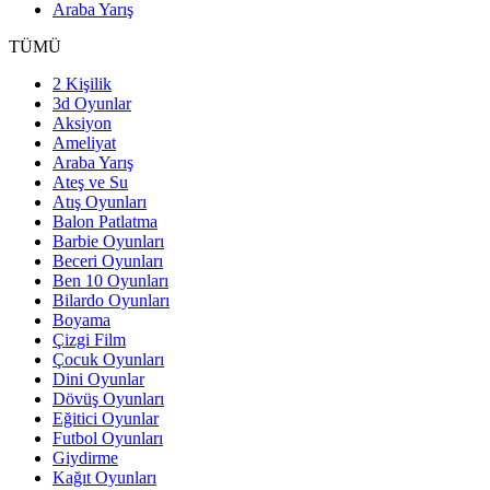
Araba Yarış
TÜMÜ
2 Kişilik
3d Oyunlar
Aksiyon
Ameliyat
Araba Yarış
Ateş ve Su
Atış Oyunları
Balon Patlatma
Barbie Oyunları
Beceri Oyunları
Ben 10 Oyunları
Bilardo Oyunları
Boyama
Çizgi Film
Çocuk Oyunları
Dini Oyunlar
Dövüş Oyunları
Eğitici Oyunlar
Futbol Oyunları
Giydirme
Kağıt Oyunları