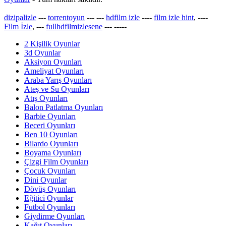
dizipalizle
---
torrentoyun
---
---
hdfilm izle
----
film izle hint
, ----
Film İzle
, ---
fullhdfilmizlesene
---
-----
2 Kişilik Oyunlar
3d Oyunlar
Aksiyon Oyunları
Ameliyat Oyunları
Araba Yarış Oyunları
Ateş ve Su Oyunları
Atış Oyunları
Balon Patlatma Oyunları
Barbie Oyunları
Beceri Oyunları
Ben 10 Oyunları
Bilardo Oyunları
Boyama Oyunları
Çizgi Film Oyunları
Çocuk Oyunları
Dini Oyunlar
Dövüş Oyunları
Eğitici Oyunlar
Futbol Oyunları
Giydirme Oyunları
Kağıt Oyunları