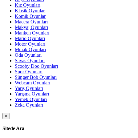
Kız Oyunları
Klasik Oyunlar
Komik Oyunlar
Macera Oyunları
Makyaj Oyunları
Manken Oyunları
Mario Oyunları
Motor Oyunları
Müzik Oyunları
Oda Oyunları
Savas Oyunları
Scooby Doo Oyunları
Spor Oyunları
Sünger Bob Oyunları
Webcam Oyunları
Yarış Oyunları
Yarışma Oyunları
Yemek Oyunları
Zeka Oyunları
×
Sitede Ara