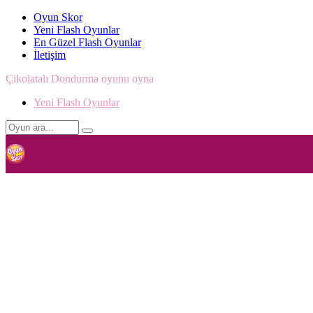
Oyun Skor
Yeni Flash Oyunlar
En Güzel Flash Oyunlar
İletişim
Çikolatalı Dondurma oyunu oyna
Yeni Flash Oyunlar