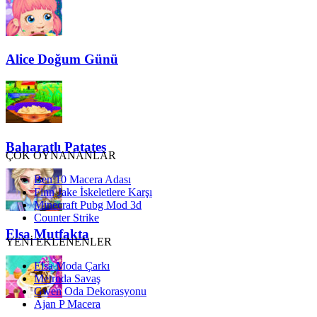
Alice Doğum Günü
Baharatlı Patates
ÇOK OYNANANLAR
Ben 10 Macera Adası
Finn Jake İskeletlere Karşı
Minecraft Pubg Mod 3d
Counter Strike
Elsa Mutfakta
YENİ EKLENENLER
Elsa Moda Çarkı
Metroda Savaş
Gwen Oda Dekorasyonu
Ajan P Macera