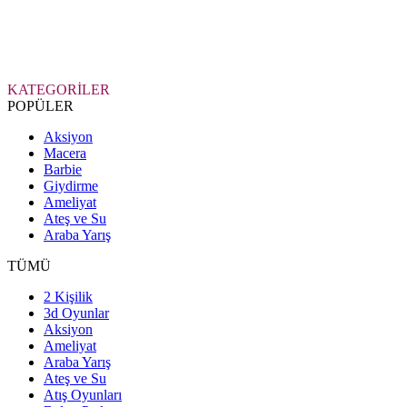
KATEGORİLER
POPÜLER
Aksiyon
Macera
Barbie
Giydirme
Ameliyat
Ateş ve Su
Araba Yarış
TÜMÜ
2 Kişilik
3d Oyunlar
Aksiyon
Ameliyat
Araba Yarış
Ateş ve Su
Atış Oyunları