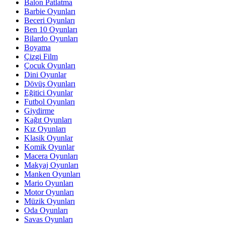
Balon Patlatma
Barbie Oyunları
Beceri Oyunları
Ben 10 Oyunları
Bilardo Oyunları
Boyama
Çizgi Film
Çocuk Oyunları
Dini Oyunlar
Dövüş Oyunları
Eğitici Oyunlar
Futbol Oyunları
Giydirme
Kağıt Oyunları
Kız Oyunları
Klasik Oyunlar
Komik Oyunlar
Macera Oyunları
Makyaj Oyunları
Manken Oyunları
Mario Oyunları
Motor Oyunları
Müzik Oyunları
Oda Oyunları
Savas Oyunları